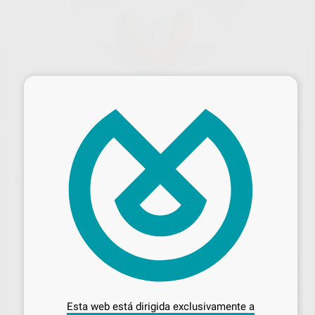
×
FRESA TALADRAR 39MM. ZEISER
Marca
ZEISER
Contenido
1 Unidad
Ref. Proclinic
H16682
Ref. fabricante
176010
Precio web
Desbloquea todas tus ventajas
31
,94
€
33,62 €
Inicia sesión
para disfrutar de todos
Esta web está dirigida exclusivamente a
Precio con IVA incluido 38,65 €
tus
descuentos y condiciones