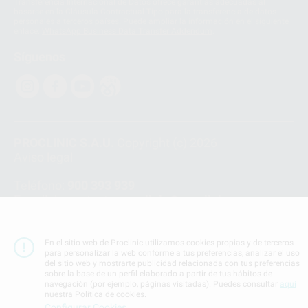
Transferencia Internacional de Datos ofrece garantías adecuadas al
basarse en la Cláusula Contractual Tipo para la transferencia de datos
personales a terceros países. Puede ampliar la información en el siguiente
enlace:
WhatsApp Business Data Transfer Addendum
.
Síguenos
PROCLINIC S.A.U.
Copyright (c) 2026
Aviso legal
Teléfono:
900 393 939
E-mail de contacto:
proclinic@proclinic.es
Condiciones Generales de Contratación
y
Política
de privacidad
En el sitio web de Proclinic utilizamos cookies propias y de terceros
para personalizar la web conforme a tus preferencias, analizar el uso
Información Corporativa
del sitio web y mostrarte publicidad relacionada con tus preferencias
Política de Cookies
sobre la base de un perfil elaborado a partir de tus hábitos de
navegación (por ejemplo, páginas visitadas). Puedes consultar
aquí
nuestra Política de cookies.
Configurar Cookies