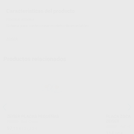
Características del producto
Proclinic informa:
Sistema para confeccionar modelos desmontables.
ZEISER
Productos relacionados
ZEISER PLACAS PEQUEÑAS
PLACA ZOCAL
ZEISER
ZEISER
|
Ref. Grupo
ZEISER
|
Ref. H1
97
,11
€
107,33 €
114
,00
€