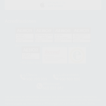
DISPONIBLE EN
APP STORE
Acreditaciones
GA-2008/0342
SST-0118/2023
ER-0120/1997
GS-0001/2017
HCO-0060/2023
Clínica
Laboratorio
900 393 939
900 800 880
Whatsapp
665 533 087
Los servicios de WhatsApp Business son proporcionados por WhatsApp
Ireland Limited (WhatsApp Ireland). La información que controla WhatsApp
Ireland puede ser transferida a WhatsApp LLC y a Facebook Inc.. Dicha