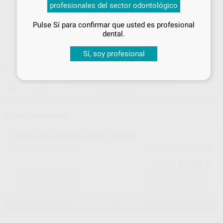
profesionales del sector odontológico
especiales
Pulse Sí para confirmar que usted es profesional
¡Iniciar sesión!
dental.
ELEGIR CANTIDAD
Sí, soy profesional
15 días para cambiar de opinión salvo
anestesias
Elige un modelo
FRESA TALADRAR 39MM. ZEISER
H16682
176010
Ref. Proclinic
Ref. fabricante
31,94 €
33,62 €
-
+
AÑADIR AL CARRITO