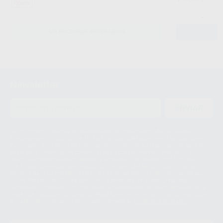
Oferta
-
SELECCIONAR REFERENCIA
Newsletter
ENVIAR
Le informamos de que el Responsable del tratamiento de sus Datos
Personales es Proclinic S.A.U.. La Finalidad del tratamiento de sus Datos
Personales es el envío de información comercial. La legitimación para el
envío de la información comercial es su consentimiento prestado. Sus
datos únicamente serán cedidos a empresas vinculadas con Proclinic
S.A.U. que comercialicen productos similares del sector odontológico,
siempre bajo su consentimiento y no habrás cesión internacional de sus
Datos Personales. Podrá ejercitar los derechos de acceso, rectificación,
supresión, limitación y/o oposición al tratamiento de datos, entre otros, a
través de lopd@proclinic.es. Si desea conocer información adicional sobre
el tratamiento de datos personales, acceda a:
Protección de datos