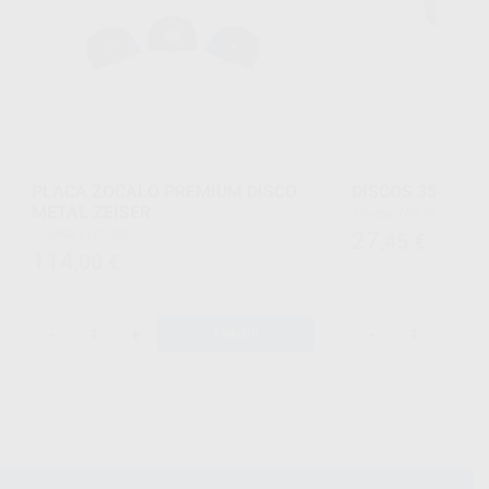
PLACA ZOCALO PREMIUM DISCO
DISCOS 35 X 1,5
METAL ZEISER
Envase 100 Piezas
Envase 1 Unidad
27
,45
€
114
,00
€
-
+
-
+
AÑADIR