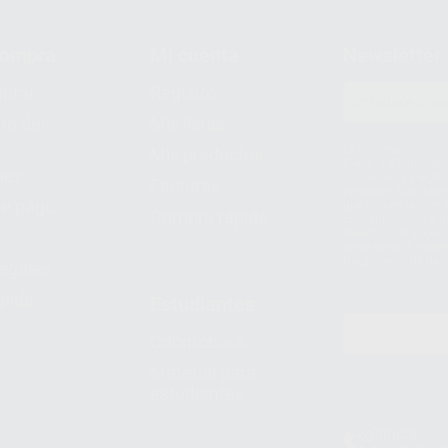
compra
Mi cuenta
Newsletter
prar
Registro
to del
Mis listas
Le informamos de q
Mis productos
S.A.U.. La Finalida
nes
comercial. La legit
Facturas
prestado. Sus dato
e pago
que comercialicen p
Compra rápida
consentimiento y no
derechos de acceso,
entre otros, a trav
tratamiento de dat
legales
pida
Estudiantes
Odontobook
Material para
estudiantes
Clínica