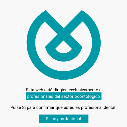
72,
Preci
Entrega en 24h
Esta web está dirigida exclusivamente a
profesionales del sector odontológico
Pulse Sí para confirmar que usted es profesional dental.
Desbloquea todas tus ventajas
Sí, soy profesional