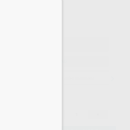
×
-10%
¡Mejor oferta!
65
,55
€
45 €
o con IVA incluido 79,32 €
ELEGIR CANTIDAD
15 días para cambiar de opinión salvo anestesias
65,55 €
-10%
-
+