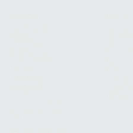
Conócenos
Guía de 
¿Quiénes somos?
Cómo com
Nuestros
Seguimien
compromisos
pedido
Responsabilidad
Devolucio
Social Corporativa
Métodos d
Canal ético
Envío
Código ético
Símbolos 
Sostenibilidad
Compra rá
energética
dientes
Trabaja con nosotros
Preguntas Frecuentes
(FAQ)
Descarga nuestra App