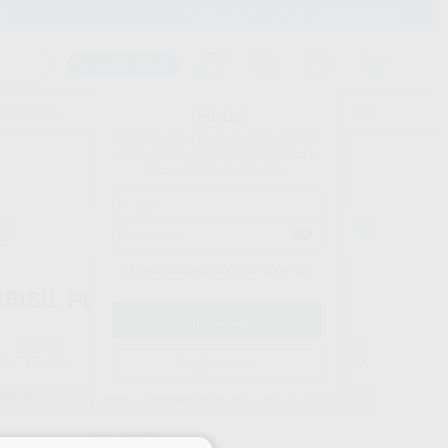
900 393 939
Envíos gratuitos desde 110€
Llama GRATIS a Clínica
Carrito mágico
UDIANTES
FOLLETOS
FORMACIONES
¡Hola!
Inicia sesión para ver los precios
del carrito con tus condiciones y
descuentos aplicados.
a
¿Has olvidado tu contraseña?
BISIL PUTTY 1 KG. ZEISER
ZEISER
Ref. Proclinic
H16685
do
1 x 1 kg.
Ref. fabricante
576080
Registrarme
65,55 €
Comprando
1 unidad
te ahorras el
10%
Precio web