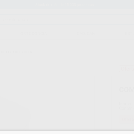
Stock de más de 15.000 productos
ORTODONCIA
CAD/CAM
EST
 PUTTY 1 KG. ZEISER
Ofert
COM
Marca
Conteni
Oferta