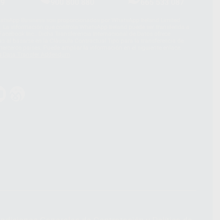
39
900 800 880
665 533 087
hatsApp Business son proporcionados por WhatsApp Ireland Limited
. La información que controla WhatsApp Ireland puede ser transferida a
acebook Inc.. Dicha Transferencia Internacional de Datos ofrece
 al basarse en la Cláusula Contractual Tipo para la transferencia de
terceros países. Puede ampliar la información en el siguiente enlace:
s Data Transfer Addendum
.