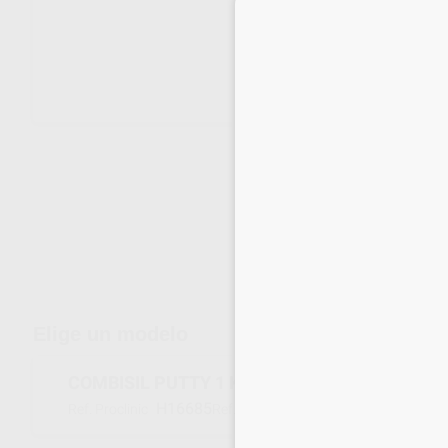
Envíos gratuitos desde 110€
Elige un modelo
COMBISIL PUTTY 1 KG. ZEISER
H16685
576080
Ref. Proclinic
Ref. fabricante