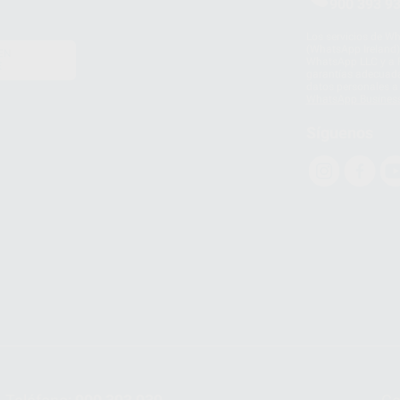
900 393 9
Los servicios de W
(WhatsApp Ireland)
EN
WhatsApp LLC y a F
E
garantías adecuadas
datos personales a 
WhatsApp Busines
Síguenos