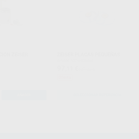
CION ZEISER
ZEISER PLACAS PEQUEÑAS
Envase 100 unidades
97
,11
€
107,33 €
Oferta
AÑADIR
SELECCIONAR REFERENCIA