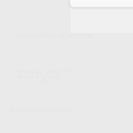
Inicia 
Características del producto
Proclinic informa:
Masilla de silicona reutilizable, no se pega al yeso, también a
Productos relacionados
ZEISER
Ref. H16670