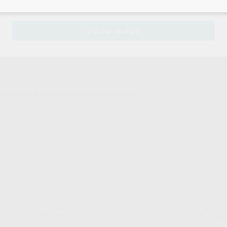
sesión
para disfrutar de todos tus
descuentos y condiciones esp
¡Iniciar sesión!
decuado para el bloqueo de material compuesto.
ZEISER
ZEISER
Ref. H16672
Ref. Grupo