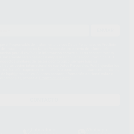
ENVIAR
ue el Responsable del tratamiento de sus Datos Personales es Proclinic
d del tratamiento de sus Datos Personales es el envío de información
imación para el envío de la información comercial es su consentimiento
s únicamente serán cedidos a empresas vinculadas con Proclinic S.A.U.
roductos similares del sector odontológico, siempre bajo su
 habrás cesión internacional de sus Datos Personales. Podrá ejercitar los
 rectificación, supresión, limitación y/o oposición al tratamiento de datos,
és de lopd@proclinic.es. Si desea conocer información adicional sobre el
os personales, acceda a:
Protección de datos
CONTACTO
Laboratorio
Whatsapp