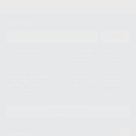
Newsletter
ENVIAR
Le informamos de que el Responsable del tratamiento de sus Datos
Personales es Proclinic S.A.U.. La Finalidad del tratamiento de sus Datos
Personales es el envío de información comercial. La legitimación para el
envío de la información comercial es su consentimiento prestado. Sus
datos únicamente serán cedidos a empresas vinculadas con Proclinic
S.A.U. que comercialicen productos similares del sector odontológico,
siempre bajo su consentimiento y no habrás cesión internacional de sus
Datos Personales. Podrá ejercitar los derechos de acceso, rectificación,
supresión, limitación y/o oposición al tratamiento de datos, entre otros, a
través de lopd@proclinic.es. Si desea conocer información adicional sobre
el tratamiento de datos personales, acceda a:
Protección de datos
CONTACTO
Mi cuenta