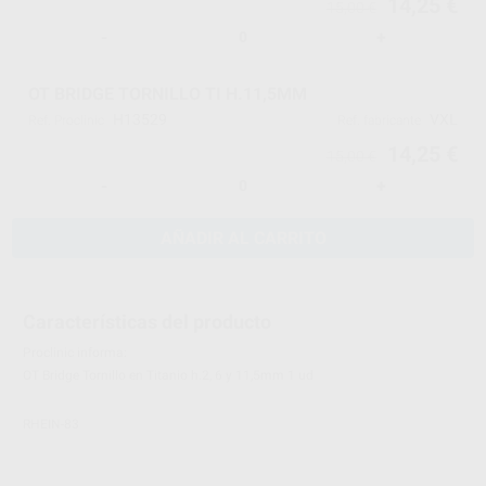
14,25 €
15,00 €
-
+
OT BRIDGE TORNILLO TI H.11,5MM
H13529
VXL
Ref. Proclinic
Ref. fabricante
14,25 €
15,00 €
-
+
AÑADIR AL CARRITO
Características del producto
Proclinic informa:
OT Bridge Tornillo en Titanio h.2, 6 y 11,5mm 1 ud
RHEIN-83