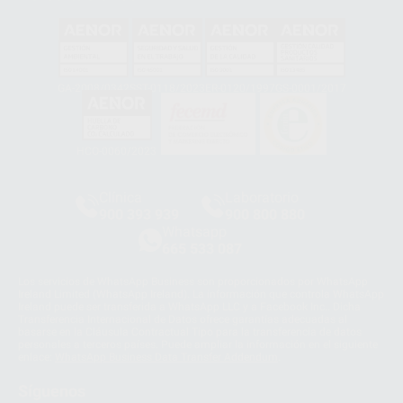
GA-2008/0342
SST-0118/2023
ER-0120/1997
GS-0001/2017
HCO-0060/2023
Clínica
Laboratorio
900 393 939
900 800 880
Whatsapp
665 533 087
Los servicios de WhatsApp Business son proporcionados por WhatsApp
Ireland Limited (WhatsApp Ireland). La información que controla WhatsApp
Ireland puede ser transferida a WhatsApp LLC y a Facebook Inc.. Dicha
Transferencia Internacional de Datos ofrece garantías adecuadas al
basarse en la Cláusula Contractual Tipo para la transferencia de datos
personales a terceros países. Puede ampliar la información en el siguiente
enlace:
WhatsApp Business Data Transfer Addendum
.
Síguenos