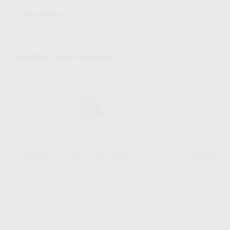
Descargas
Información adicional
Productos relacionados
OT BRIDGE KIT PILAR EXTRAGRADE
OT BRIDGE KI
RHEIN-83
|
Ref. Grupo
RHEIN-83
|
Ref. 
42
37
,61
€
47,09 €
,05
€
Oferta
SELECCIONAR REFERENCIA
SE