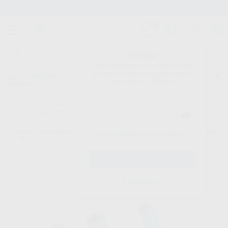
Stock de más de 15.000 productos
¡Hola!
Inicia sesión para ver los precios
del carrito con tus condiciones y
Proclinic
descuentos aplicados.
¿Todavía no tienes nuestra App?
¡Descárgala para ser siempre el primero en conocer nuestras
promociones y descuentos! Disponible en Google Play o App Store.
Google Play
Inicio
/
Laboratorio
/
Ataches
/
Ataches ot bridge
/
OT BRIDGE TORNILLO
¿Has olvidado tu contraseña?
TI
Registrarme