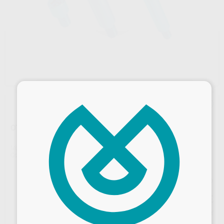
×
OT BRIDGE TORNILLO TI
Marca
RHEIN-83
Contenido
1 Unidad
Precio web
14
,25
€
15,00 €
Precio con IVA incluido 15,68 €
Desbloquea todas tus ventajas