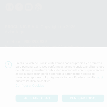
PROCLINIC S.A.U.
Copyright (c) 2026
Aviso legal
Teléfono:
900 393 939
E-mail de contacto:
proclinic@proclinic.es
Condiciones Generales de Contratación
y
Política
de privacidad
En el sitio web de Proclinic utilizamos cookies propias y de terceros
Información Corporativa
para personalizar la web conforme a tus preferencias, analizar el uso
del sitio web y mostrarte publicidad relacionada con tus preferencias
Política de Cookies
sobre la base de un perfil elaborado a partir de tus hábitos de
navegación (por ejemplo, páginas visitadas). Puedes consultar
aquí
nuestra Política de cookies.
SUBIR
Configurar Cookies
ACEPTAR TODAS
DENEGAR TODAS