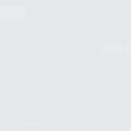
Los servicios de W
(WhatsApp Ireland)
EN
WhatsApp LLC y a F
E
garantías adecuadas
datos personales a 
WhatsApp Busines
Síguenos
Teléfono:
900 393 939
Co
pr