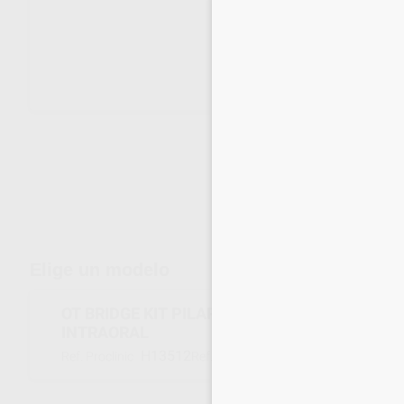
Envíos gratuitos desde 110€
Elige un modelo
OT BRIDGE KIT PILAR EN TITANIO NORMO P/
INTRAORAL
H13512
MT40GL
Ref. Proclinic
Ref. fabricante