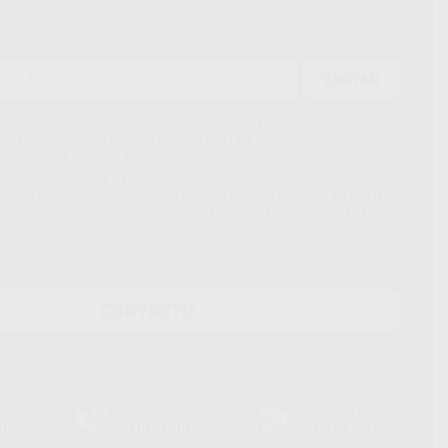
ENVIAR
ue el Responsable del tratamiento de sus Datos Personales es Proclinic
d del tratamiento de sus Datos Personales es el envío de información
imación para el envío de la información comercial es su consentimiento
s únicamente serán cedidos a empresas vinculadas con Proclinic S.A.U.
roductos similares del sector odontológico, siempre bajo su
 habrás cesión internacional de sus Datos Personales. Podrá ejercitar los
 rectificación, supresión, limitación y/o oposición al tratamiento de datos,
és de lopd@proclinic.es. Si desea conocer información adicional sobre el
os personales, acceda a:
Protección de datos
CONTACTO
Laboratorio
Whatsapp
39
900 800 880
665 533 087