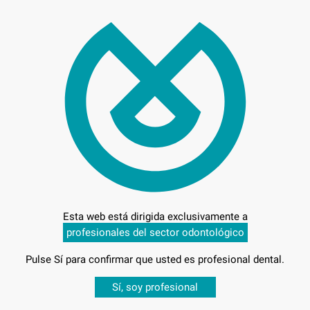
39,
Preci
Entrega en 24h
Esta web está dirigida exclusivamente a
profesionales del sector odontológico
SOLDADURA
Pulse Sí para confirmar que usted es profesional dental.
Desbloquea todas tus ventajas
Sí, soy profesional