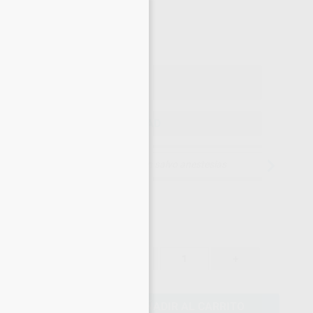
×
37
,05
€
00 €
o con IVA incluido 40,76 €
ELEGIR CANTIDAD
15 días para cambiar de opinión salvo anestesias
39,00 €
-
+
37,05 €
AÑADIR AL CARRITO