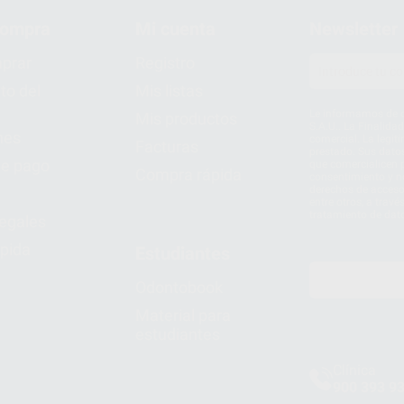
compra
Mi cuenta
Newsletter
prar
Registro
to del
Mis listas
Le informamos de q
Mis productos
S.A.U.. La Finalida
nes
comercial. La legit
Facturas
prestado. Sus dato
e pago
que comercialicen p
Compra rápida
consentimiento y no
derechos de acceso,
entre otros, a trav
tratamiento de dat
legales
pida
Estudiantes
Odontobook
Material para
estudiantes
Clínica
900 393 9