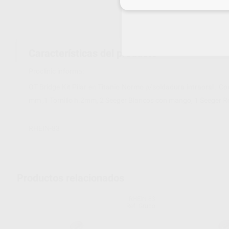
Inicia 
Características del producto
Proclinic informa:
OT Bridge Kit Pilar en Titanio Normo p/soldadura intraoral ; C
mm ,1 Tornillo h.2mm, 2 Seeger Blancos con mango, 1 Seeger 
RHEIN-83
Productos relacionados
RHEIN-83
Ref. Grupo