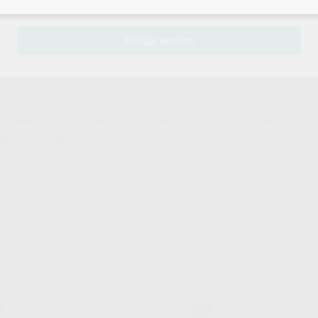
sesión
para disfrutar de todos tus
descuentos y condiciones esp
¡Iniciar sesión!
ontenido: 1 Pilar en titanio Normo p/soldadura intraoral h.9,5mm Ø 4
Rosa con mango.
RHEIN-83
RHEIN-83
Ref. Grupo
Ref. Grupo