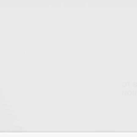
Stock de más de 15.000 productos
ORTODONCIA
CAD/CAM
EST
N TITANIO NORMO P/SOLDADURA INTRAORAL
OT B
NOR
Marca
Conteni