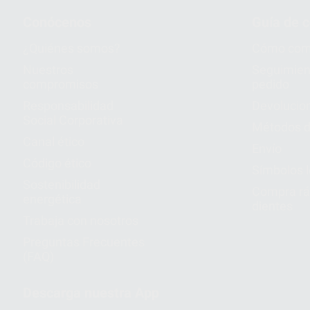
Conócenos
Guía de 
¿Quiénes somos?
Cómo com
Nuestros
Seguimien
compromisos
pedido
Responsabilidad
Devolucio
Social Corporativa
Métodos d
Canal ético
Envío
Código ético
Símbolos 
Sostenibilidad
Compra rá
energética
dientes
Trabaja con nosotros
Preguntas Frecuentes
(FAQ)
Descarga nuestra App