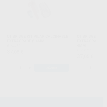
OT BRIDGE KIT PILAR CALCINABLE
OT BRIDGE KIT 
EXTRAGRADE Ø 4MM
EXTRAGRADE SIN
4MM
Envase Kit
Envase Kit
37
,05
€
37
,05
€
-
+
-
+
AÑADIR