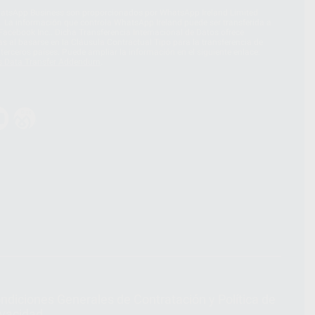
hatsApp Business son proporcionados por WhatsApp Ireland Limited
. La información que controla WhatsApp Ireland puede ser transferida a
acebook Inc.. Dicha Transferencia Internacional de Datos ofrece
 al basarse en la Cláusula Contractual Tipo para la transferencia de
terceros países. Puede ampliar la información en el siguiente enlace:
s Data Transfer Addendum
.
ndiciones Generales de Contratación
y
Política de
ivacidad