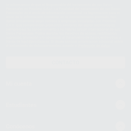
Le informamos de que el Responsable del tratamiento de sus Datos
Personales es Proclinic S.A.U.. La Finalidad del tratamiento de sus Datos
Personales es el envío de información comercial. La legitimación para el
envío de la información comercial es su consentimiento prestado. Sus
datos únicamente serán cedidos a empresas vinculadas con Proclinic
S.A.U. que comercialicen productos similares del sector odontológico,
siempre bajo su consentimiento y no habrás cesión internacional de sus
Datos Personales. Podrá ejercitar los derechos de acceso, rectificación,
supresión, limitación y/o oposición al tratamiento de datos, entre otros, a
través de lopd@proclinic.es. Si desea conocer información adicional sobre
el tratamiento de datos personales, acceda a:
Protección de datos
CONTACTO
Mi cuenta
Estudiantes
Conócenos