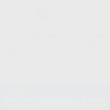
OT BRIDGE KIT PILAR EXTRAGRADE
OT BRIDGE KI
RHEIN-83
|
Ref. Grupo
RHEIN-83
|
Ref. 
42
37
,61
€
47,09 €
,05
€
Oferta
SELECCIONAR REFERENCIA
SE
Newsletter
ENVIAR