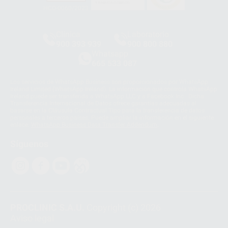
HCO-0060/2023
Clínica
Laboratorio
900 393 939
900 800 880
Whatsapp
665 533 087
Los servicios de WhatsApp Business son proporcionados por WhatsApp
Ireland Limited (WhatsApp Ireland). La información que controla WhatsApp
Ireland puede ser transferida a WhatsApp LLC y a Facebook Inc.. Dicha
Transferencia Internacional de Datos ofrece garantías adecuadas al
basarse en la Cláusula Contractual Tipo para la transferencia de datos
personales a terceros países. Puede ampliar la información en el siguiente
enlace:
WhatsApp Business Data Transfer Addendum
.
Síguenos
PROCLINIC S.A.U.
Copyright (c) 2026
Aviso legal