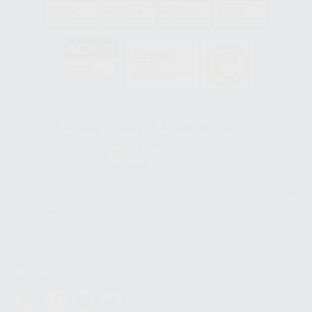
GA-2008/0342
SST-0118/2023
ER-0120/1997
GS-0001/2017
HCO-0060/2023
Clínica
Laboratorio
900 393 939
900 800 880
Whatsapp
665 533 087
Los servicios de WhatsApp Business son proporcionados por WhatsApp
Ireland Limited (WhatsApp Ireland). La información que controla WhatsApp
Ireland puede ser transferida a WhatsApp LLC y a Facebook Inc.. Dicha
Transferencia Internacional de Datos ofrece garantías adecuadas al
basarse en la Cláusula Contractual Tipo para la transferencia de datos
personales a terceros países. Puede ampliar la información en el siguiente
enlace:
WhatsApp Business Data Transfer Addendum
.
Síguenos