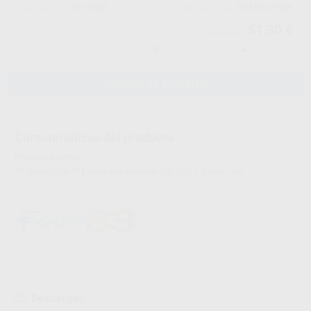
H13538
RMTEG15SF
Ref. Proclinic
Ref. fabricante
51,30 €
54,00 €
-
+
AÑADIR AL CARRITO
Características del producto
Proclinic informa:
OT Bridge Pilar TI Extragrade Inclinado 15° Ø3,5 y 4 mm. 1 ud
Descargas