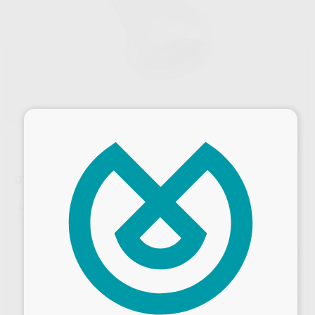
×
OT BRIDGE PILAR TI EXTRAGRADE INCLINADO 15°
Marca
RHEIN-83
Contenido
1 Unidad
Precio web
51
,30
€
54,00 €
Precio con IVA incluido 56,43 €
Desbloquea todas tus ventajas