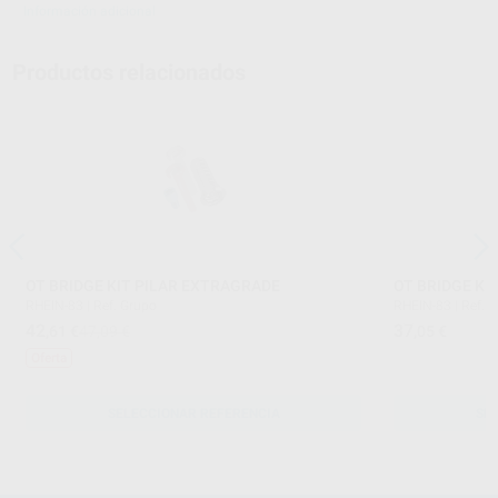
Información adicional
Productos relacionados
OT BRIDGE KIT PILAR EXTRAGRADE
OT BRIDGE KI
RHEIN-83
|
Ref. Grupo
RHEIN-83
|
Ref. 
42
37
,61
€
47,09 €
,05
€
Oferta
SELECCIONAR REFERENCIA
SE