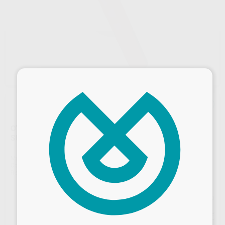
×
OT BRIDGE SEEGER ROSAS CON MANGO (RETENCION
SUAVE)
Marca
RHEIN-83
Contenido
6 Unidades
Ref. Proclinic
H13557
Ref. fabricante
SRM6
Precio web
Desbloquea todas tus ventajas
28
,50
€
30,00 €