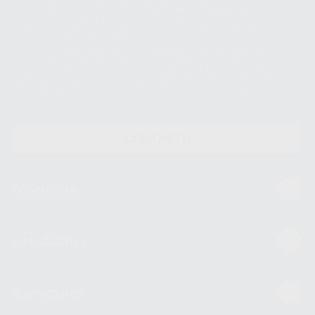
Le informamos de que el Responsable del tratamiento de sus Datos
Personales es Proclinic S.A.U.. La Finalidad del tratamiento de sus Datos
Personales es el envío de información comercial. La legitimación para el
envío de la información comercial es su consentimiento prestado. Sus
datos únicamente serán cedidos a empresas vinculadas con Proclinic
S.A.U. que comercialicen productos similares del sector odontológico,
siempre bajo su consentimiento y no habrás cesión internacional de sus
Datos Personales. Podrá ejercitar los derechos de acceso, rectificación,
supresión, limitación y/o oposición al tratamiento de datos, entre otros, a
través de lopd@proclinic.es. Si desea conocer información adicional sobre
el tratamiento de datos personales, acceda a:
Protección de datos
CONTACTO
Mi cuenta
Estudiantes
Conócenos