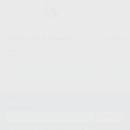
OT BRIDGE KIT PILAR EXTRAGRADE
OT BRIDGE KI
RHEIN-83
|
Ref. Grupo
RHEIN-83
|
Ref. 
42
37
,61
€
47,09 €
,05
€
Oferta
SELECCIONAR REFERENCIA
SE
Newsletter
ENVIAR