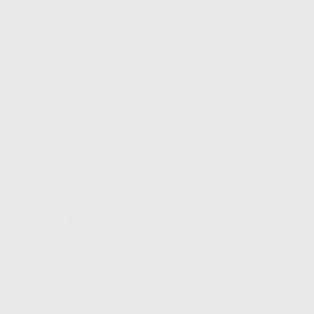
HCO-0060/2023
Clínica
Laboratorio
900 393 939
900 800 880
Whatsapp
665 533 087
Los servicios de WhatsApp Business son proporcionados por WhatsApp
Ireland Limited (WhatsApp Ireland). La información que controla WhatsApp
Ireland puede ser transferida a WhatsApp LLC y a Facebook Inc.. Dicha
Transferencia Internacional de Datos ofrece garantías adecuadas al
basarse en la Cláusula Contractual Tipo para la transferencia de datos
personales a terceros países. Puede ampliar la información en el siguiente
enlace:
WhatsApp Business Data Transfer Addendum
.
Síguenos
PROCLINIC S.A.U.
Copyright (c) 2026
Aviso legal