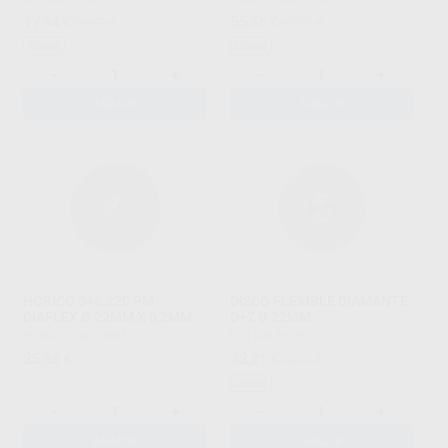
17
55
,94
€
19,82 €
,56
€
61,40 €
Oferta
Oferta
-
+
-
+
AÑADIR
AÑADIR
HORICO 346.220 PM
DISCO FLEXIBLE DIAMANTE
DIAFLEX Ø 22MM X 0,2MM
D+Z Ø 22MM
HORICO
|
Ref. H99150
DZ
|
Ref. H14573
25
32
,65
€
,21
€
35,61 €
Oferta
-
+
-
+
AÑADIR
AÑADIR