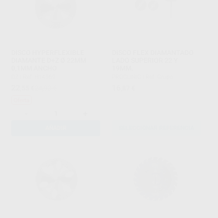
DISCO HYPERFLEXIBLE
DISCO FLEX DIAMANTADO
DIAMANTE D+Z Ø 22MM
LADO SUPERIOR 22 Y
0,1MM ANCHO
19MM.
DZ
|
Ref. H14569
PROCLINIC
|
Ref. Grupo
22
16
,55
€
24,93 €
,87
€
Oferta
-
+
AÑADIR
SELECCIONAR REFERENCIA