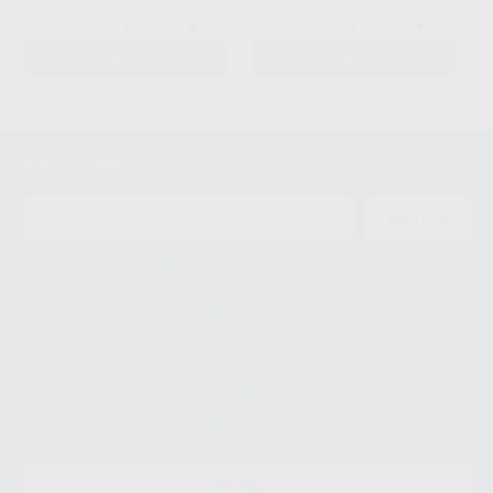
-
+
-
+
AÑADIR
AÑADIR
1
2
Newsletter
3
ENVIAR
Le informamos de que el Responsable del tratamiento de sus Datos
Personales es Proclinic S.A.U.. La Finalidad del tratamiento de sus Datos
Personales es el envío de información comercial. La legitimación para el
envío de la información comercial es su consentimiento prestado. Sus
datos únicamente serán cedidos a empresas vinculadas con Proclinic
S.A.U. que comercialicen productos similares del sector odontológico,
siempre bajo su consentimiento y no habrás cesión internacional de sus
Datos Personales. Podrá ejercitar los derechos de acceso, rectificación,
supresión, limitación y/o oposición al tratamiento de datos, entre otros, a
través de lopd@proclinic.es. Si desea conocer información adicional sobre
el tratamiento de datos personales, acceda a:
Protección de datos
CONTACTO