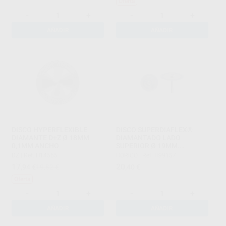
Oferta
-
+
-
+
AÑADIR
AÑADIR
DISCO HYPERFLEXIBLE
DISCO SUPERDIAFLEX®
DIAMANTE D+Z Ø 18MM
DIAMANTADO LADO
0,1MM ANCHO
SUPERIOR Ø 19MM.
GROSOR=0,10MM. 20.000
DZ
|
Ref. H14565
HORICO
|
Ref. H99157
RPM.
17
20
,94
€
19,82 €
,40
€
Oferta
-
+
-
+
AÑADIR
AÑADIR