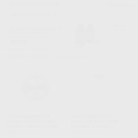
FRESAS/PULIDO/DISCOS
Borrar filtros
DISCOS DIAMANTADOS
Estás en la página 2
Volver a la página 1
DISCO DIAMANTE PM
DISCO DIAMENTE PM
911HK.104.220 Ø 22MM
K6974.104.220 Ø 22MM
0,2MM L. 3MM B 2 CARAS
0,30MM L. 2 CARAS,
SINTERIZADO
KOMET
|
Ref. H14495
KOMET
|
Ref. H14482