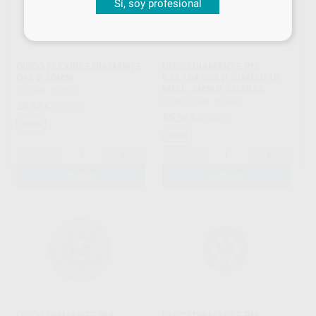
Sí, soy profesional
DISCO FLEXIBLE DIAMANTE
DISCO DIAMANTE PM
D+Z Ø 20MM
934.104.220 Ø 22MM 0,18
MM L. 3MM B 2 CARAS
DZ
|
Ref. H14572
KOMET
|
Ref. H14477
28
,55
€
31,55 €
55
,56
€
61,40 €
Oferta
Oferta
-
+
-
+
AÑADIR
AÑADIR
DISCO DIAMANTE PM
DISCO DIAMANTE PM