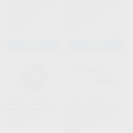
918B.104.220 Ø 22MM
918PB.104.180 Ø 18MM
0,3MM L 2 CARAS
0,3MM L. 2 CARAS
KOMET
|
Ref. H14553
KOMET
|
Ref. H14535
55
46
,56
€
61,40 €
,56
€
51,46 €
Oferta
Oferta
-
+
-
+
AÑADIR
AÑADIR
HORICO 345.190 PM
DISCO DIAMANTE PM
DIAFLEX Ø 19MM X 0,3MM
911HH.104.220 Ø 22MM
0,1MM L. 3MM B CARA
HORICO
|
Ref. H99154
INFERIOR
KOMET
|
Ref. H14511
38
,26
€
31
,05
€
34,31 €