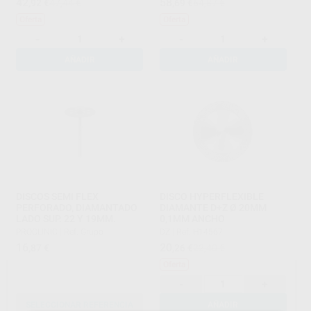
42
58
,92
€
47,44 €
,69
€
64,87 €
Oferta
Oferta
-
+
-
+
AÑADIR
AÑADIR
DISCOS SEMI FLEX
DISCO HYPERFLEXIBLE
PERFORADO, DIAMANTADO
DIAMANTE D+Z Ø 20MM
LADO SUP. 22 Y 19MM.
0,1MM ANCHO
PROCLINIC
|
Ref. Grupo
DZ
|
Ref. H14567
16
20
,87
€
,26
€
22,40 €
Oferta
-
+
SELECCIONAR REFERENCIA
AÑADIR