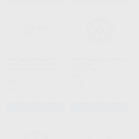
DISCO SUPERDIAFLEX®
DISCO FLEXIBLE DIAMANTE
DIAMANTADO DOS CARAS Ø
D+Z. 22MM
22MM. GROSOR=0,15MM.
DZ
|
Ref. H14574
20.000 RPM.
HORICO
|
Ref. H99230
32
,21
€
35,61 €
36
,08
€
39,88 €
Oferta
Oferta
-
+
-
+
AÑADIR
AÑADIR