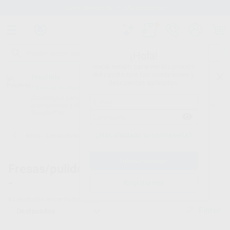
Stock de más de 15.000 productos
¡Hola!
Inicia sesión para ver los precios
del carrito con tus condiciones y
Proclinic
descuentos aplicados.
¿Todavía no tienes nuestra App?
¡Descárgala para ser siempre el primero en conocer nuestras
promociones y descuentos! Disponible en Google Play o App Store.
Google Play
¿Has olvidado tu contraseña?
Inicio
/
Laboratorio
/
Fresas/pulido/discos
/
Discos diamantados
Fresas/pulido/discos
Discos dimantados
-
dentales - 2
Registrarme
62
productos encontrados
Filtrar