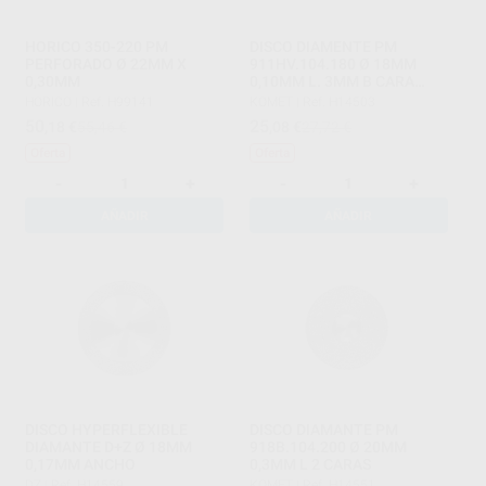
HORICO 350-220 PM
DISCO DIAMENTE PM
PERFORADO Ø 22MM X
911HV.104.180 Ø 18MM
0,30MM
0,10MM L. 3MM B CARA
SUPERIOR
HORICO
|
Ref. H99141
KOMET
|
Ref. H14503
50
25
,18
€
55,46 €
,08
€
27,72 €
Oferta
Oferta
-
+
-
+
AÑADIR
AÑADIR
DISCO HYPERFLEXIBLE
DISCO DIAMANTE PM
DIAMANTE D+Z Ø 18MM
918B.104.200 Ø 20MM
0,17MM ANCHO
0,3MM L 2 CARAS
DZ
|
Ref. H14559
KOMET
|
Ref. H14551