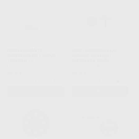
DISCO DIAMANTE
DISCO SUPERDIAFLEX®
SUPERFINO PM 2 LADOS
DIAMANTADO LADO
190 MM Ø 1U.
SUPERIOR Ø 22MM.
GROSOR=0,10MM. 20.000
EDENTA
|
Ref. H16217
HORICO
|
Ref. H99214
RPM.
25
22
,55
€
,30
€
-
+
-
+
AÑADIR
AÑADIR