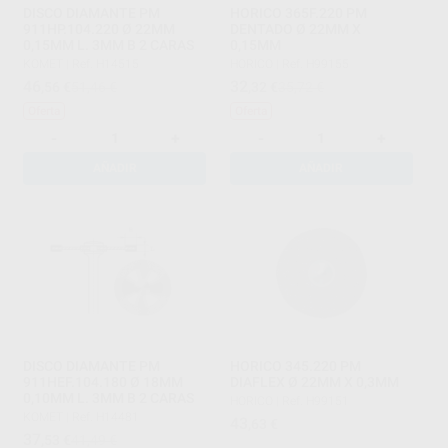
DISCO DIAMANTE PM
HORICO 365F.220 PM
911HP.104.220 Ø 22MM
DENTADO Ø 22MM X
0,15MM L. 3MM B 2 CARAS
0,15MM
KOMET
|
Ref. H14515
HORICO
|
Ref. H99155
46
32
,56
€
51,46 €
,32
€
35,72 €
Oferta
Oferta
-
+
-
+
AÑADIR
AÑADIR
DISCO DIAMANTE PM
HORICO 345.220 PM
911HEF.104.180 Ø 18MM
DIAFLEX Ø 22MM X 0,3MM
0,10MM L. 3MM B 2 CARAS
HORICO
|
Ref. H99151
KOMET
|
Ref. H14481
43
,63
€
37
,53
€
41,49 €