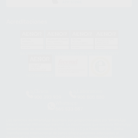
APP STORE
Acreditaciones
GA-2008/0342
SST-0118/2023
ER-0120/1997
GS-0001/2017
HCO-0060/2023
Clínica
Laboratorio
900 393 939
900 800 880
Whatsapp
665 533 087
Los servicios de WhatsApp Business son proporcionados por WhatsApp
Ireland Limited (WhatsApp Ireland). La información que controla WhatsApp
Ireland puede ser transferida a WhatsApp LLC y a Facebook Inc.. Dicha
Transferencia Internacional de Datos ofrece garantías adecuadas al
basarse en la Cláusula Contractual Tipo para la transferencia de datos