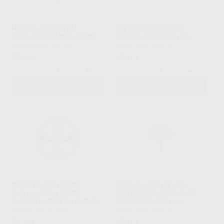
HORICO 347.220 PM
FRESA DIAMANTE PM
DIAFLEX Ø 22MM X 0,2MM
862.104.018 BUSCH 2U.
HORICO
|
Ref. H99180
BUSCH
|
Ref. H17119
25
18
,65
€
,71
€
-
+
-
+
AÑADIR
AÑADIR
DISCO DIAMANTE PM
DISCO DIAMANTE ARO
942.104.200 Ø 20MM
SINTERIZADO KERA-FLEX
0,17MM L. 2MM B 2 CARAS,
PM 20MM BUSCH 1U.
SINTERIZADO
KOMET
|
Ref. H14521
BUSCH
|
Ref. H17113
81
82
,19
€
,61
€