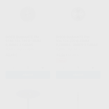
DISCO DIAMANTE PM
DISCO DIAMANTE PM
918B.104.180 Ø 18MM
936.104.220 Ø 22MM
0,3MM L 2 CARAS
0,25MM L. 3MM B 2 CARAS
KOMET
|
Ref. H14549
KOMET
|
Ref. 8471
40
46
,49
€
,56
€
51,46 €
Oferta
-
+
-
+
AÑADIR
AÑADIR