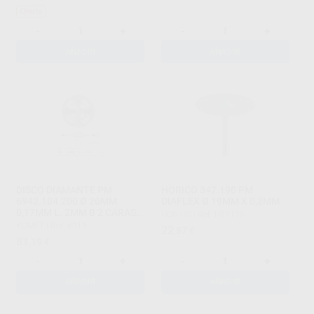
Oferta
-
+
-
+
AÑADIR
AÑADIR
DISCO DIAMANTE PM
HORICO 347.190 PM
6942.104.200 Ø 20MM
DIAFLEX Ø 19MM X 0,2MM
0,17MM L. 2MM B 2 CARAS,
HORICO
|
Ref. H99175
SINTERIZADO GRANO
KOMET
|
Ref. 6013
22
,87
€
81
,19
€
-
+
-
+
AÑADIR
AÑADIR