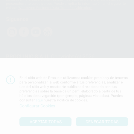
personales a terceros países. Puede ampliar la información en el siguiente
enlace:
WhatsApp Business Data Transfer Addendum
.
Síguenos
PROCLINIC S.A.U.
Copyright (c) 2026
Aviso legal
Teléfono:
900 393 939
En el sitio web de Proclinic utilizamos cookies propias y de terceros
E-mail de contacto:
proclinic@proclinic.es
para personalizar la web conforme a tus preferencias, analizar el
uso del sitio web y mostrarte publicidad relacionada con tus
preferencias sobre la base de un perfil elaborado a partir de tus
Condiciones Generales de Contratación
y
Política
hábitos de navegación (por ejemplo, páginas visitadas). Puedes
de privacidad
consultar
aquí
nuestra Política de cookies.
Información Corporativa
Configurar Cookies
Política de Cookies
ACEPTAR TODAS
DENEGAR TODAS
SUBIR