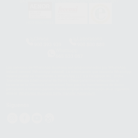
GA-2008/0342
SST-0118/2023
ER-0120/1997
GS-0001/2017
HCO-0060/2023
Clínica
Laboratorio
900 393 939
900 800 880
Whatsapp
665 533 087
Los servicios de WhatsApp Business son proporcionados por WhatsApp
Ireland Limited (WhatsApp Ireland). La información que controla WhatsApp
Ireland puede ser transferida a WhatsApp LLC y a Facebook Inc.. Dicha
Transferencia Internacional de Datos ofrece garantías adecuadas al
basarse en la Cláusula Contractual Tipo para la transferencia de datos
personales a terceros países. Puede ampliar la información en el siguiente
enlace:
WhatsApp Business Data Transfer Addendum
.
Síguenos