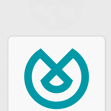
×
Oferta
DISCO DIAMANTE PM 911HP.104.220 Ø 22MM 0,15MM
L. 3MM B 2 CARAS
Marca
KOMET
Contenido
1 unidad
Ref. Proclinic
H14515
Ref. fabricante
013622
Oferta
46,56 €
Comprando
1 unidad
te ahorras el
10%
Desbloquea todas tus ventajas