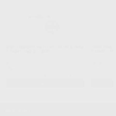
DISCO DIAMANTE PM 911HEF.104.180 Ø 18MM
DISCO DIAMAN
0,10MM L. 3MM B 2 CARAS
0,10MM L. 3M
KOMET
|
Ref. H14481
KOMET
|
Ref. H1
37
46
,53
€
41,49 €
,56
€
51,46 
Oferta
Oferta
-
+
-
AÑADIR
Newsletter