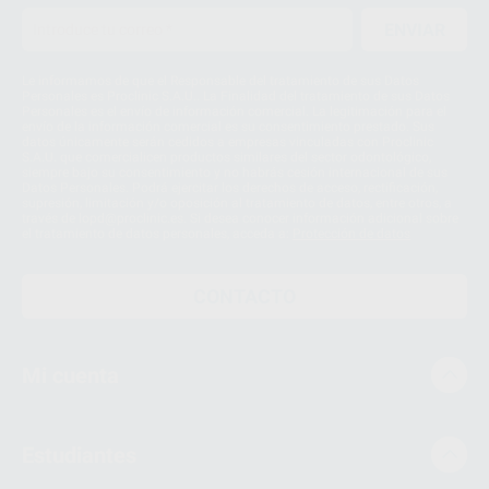
ENVIAR
Le informamos de que el Responsable del tratamiento de sus Datos
Personales es Proclinic S.A.U.. La Finalidad del tratamiento de sus Datos
Personales es el envío de información comercial. La legitimación para el
envío de la información comercial es su consentimiento prestado. Sus
datos únicamente serán cedidos a empresas vinculadas con Proclinic
S.A.U. que comercialicen productos similares del sector odontológico,
siempre bajo su consentimiento y no habrás cesión internacional de sus
Datos Personales. Podrá ejercitar los derechos de acceso, rectificación,
supresión, limitación y/o oposición al tratamiento de datos, entre otros, a
través de lopd@proclinic.es. Si desea conocer información adicional sobre
el tratamiento de datos personales, acceda a:
Protección de datos
CONTACTO
Mi cuenta
Estudiantes