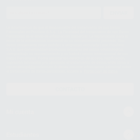
ENVIAR
Le informamos de que el Responsable del tratamiento de sus Datos
Personales es Proclinic S.A.U.. La Finalidad del tratamiento de sus Datos
Personales es el envío de información comercial. La legitimación para el
envío de la información comercial es su consentimiento prestado. Sus
datos únicamente serán cedidos a empresas vinculadas con Proclinic
S.A.U. que comercialicen productos similares del sector odontológico,
siempre bajo su consentimiento y no habrás cesión internacional de sus
Datos Personales. Podrá ejercitar los derechos de acceso, rectificación,
supresión, limitación y/o oposición al tratamiento de datos, entre otros, a
través de lopd@proclinic.es. Si desea conocer información adicional sobre
el tratamiento de datos personales, acceda a:
Protección de datos
CONTACTO
Mi cuenta
Estudiantes