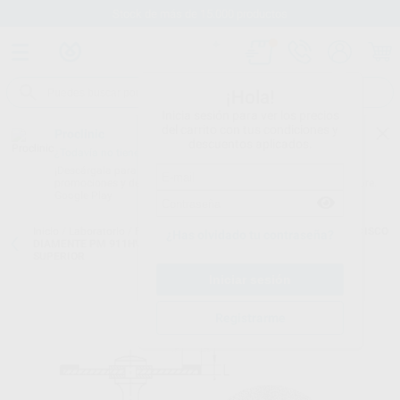
Stock de más de 15.000 productos
¡Hola!
Inicia sesión para ver los precios
del carrito con tus condiciones y
Proclinic
descuentos aplicados.
¿Todavía no tienes nuestra App?
¡Descárgala para ser siempre el primero en conocer nuestras
promociones y descuentos! Disponible en Google Play o App Store.
Google Play
Inicio
/
Laboratorio
/
Fresas/pulido/discos
/
Discos diamantados
/
DISCO
¿Has olvidado tu contraseña?
DIAMENTE PM 911HV.104.180 Ø 18MM 0,10MM L. 3MM B CARA
SUPERIOR
Registrarme