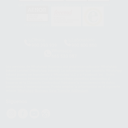
GA-2008/0342
SST-0118/2023
ER-0120/1997
GS-0001/2017
HCO-0060/2023
Clínica
Laboratorio
900 393 939
900 800 880
Whatsapp
665 533 087
Los servicios de WhatsApp Business son proporcionados por WhatsApp
Ireland Limited (WhatsApp Ireland). La información que controla WhatsApp
Ireland puede ser transferida a WhatsApp LLC y a Facebook Inc.. Dicha
Transferencia Internacional de Datos ofrece garantías adecuadas al
basarse en la Cláusula Contractual Tipo para la transferencia de datos
personales a terceros países. Puede ampliar la información en el siguiente
enlace:
WhatsApp Business Data Transfer Addendum
.
Síguenos