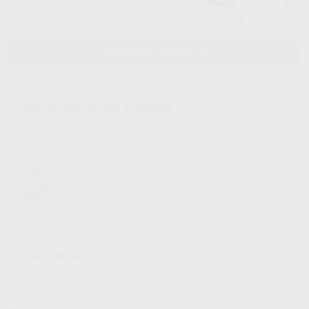
25,08 €
-
+
AÑADIR AL CARRITO
Características del producto
Proclinic informa:
Discos ligeramente diamantados de uso extraoral.
Descargas
Instrucciones de uso