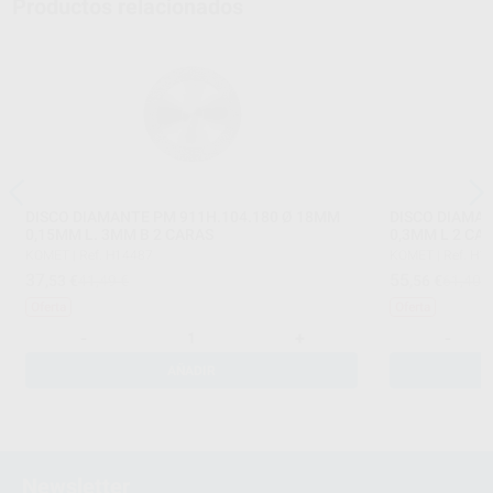
Productos relacionados
DISCO DIAMANTE PM 911H.104.180 Ø 18MM
DISCO DIAMAN
0,15MM L. 3MM B 2 CARAS
0,3MM L 2 
KOMET
|
Ref. H14487
KOMET
|
Ref. H1
37
55
,53
€
41,49 €
,56
€
61,40 
Oferta
Oferta
-
+
-
AÑADIR
Newsletter