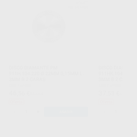
KOMET
Ref. H14489
DISCO DIAMANTE PM
DISCO DIAMANT
911H.104.220 Ø 22MM 0,15MM L.
911HK.104.180 
3MM B 2 CARAS
3MM B 2 CARAS
Caja 1 unidad
Caja 1 unidad
46
37
,56
€
,53
€
51,46 €
41,49 €
Oferta
Oferta
-
+
-
+
AÑADIR