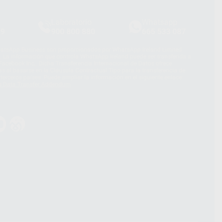
Laboratorio
Whatsapp
39
900 800 880
665 533 087
hatsApp Business son proporcionados por WhatsApp Ireland Limited
. La información que controla WhatsApp Ireland puede ser transferida a
acebook Inc.. Dicha Transferencia Internacional de Datos ofrece
 al basarse en la Cláusula Contractual Tipo para la transferencia de
terceros países. Puede ampliar la información en el siguiente enlace:
s Data Transfer Addendum
.