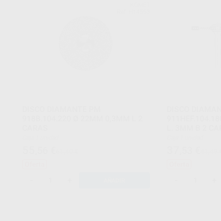
KOMET
Ref. H14553
DISCO DIAMANTE PM
DISCO DIAMA
918B.104.220 Ø 22MM 0,3MM L 2
911HEF.104.1
CARAS
L. 3MM B 2 C
Caja 1 unidad
Caja 1 unidad
55
37
,56
€
,53
€
61,40 €
41,49 
Oferta
Oferta
-
+
-
+
AÑADIR