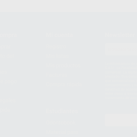
compra
Mi cuenta
Newsletter
prar
Registro
to del
Mis listas
Le informamos de q
Mis productos
S.A.U.. La Finalida
nes
comercial. La legit
Facturas
prestado. Sus dato
e pago
que comercialicen p
Compra rápida
consentimiento y no
derechos de acceso,
entre otros, a trav
tratamiento de dat
legales
pida
Estudiantes
Odontobook
Material para