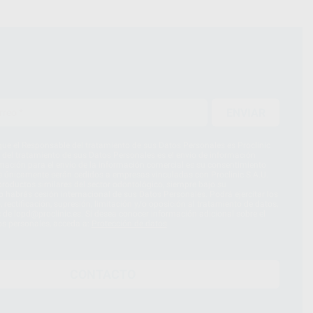
ENVIAR
ue el Responsable del tratamiento de sus Datos Personales es Proclinic
d del tratamiento de sus Datos Personales es el envío de información
imación para el envío de la información comercial es su consentimiento
s únicamente serán cedidos a empresas vinculadas con Proclinic S.A.U.
roductos similares del sector odontológico, siempre bajo su
 habrás cesión internacional de sus Datos Personales. Podrá ejercitar los
 rectificación, supresión, limitación y/o oposición al tratamiento de datos,
és de lopd@proclinic.es. Si desea conocer información adicional sobre el
os personales, acceda a:
Protección de datos
CONTACTO