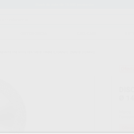
Stock de más de 15.000 productos
ORTODONCIA
CAD/CAM
EST
AMANTE PM 911H.104.140 Ø 14MM 0,15MM L. 3MM B 2 CARAS
Ofert
DIS
Ø 1
Marca
Conteni
Oferta