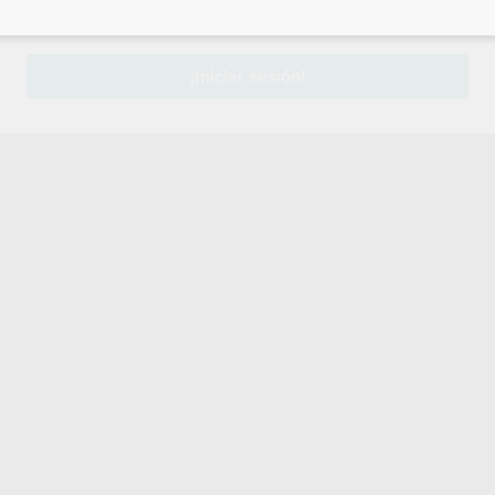
sesión
para disfrutar de todos tus
descuentos y condiciones esp
¡Iniciar sesión!