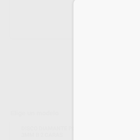
Envíos gratuitos desde 110€
Elige un modelo
DISCO DIAMANTE PM 911H.104.140 Ø 14MM 0
3MM B 2 CARAS