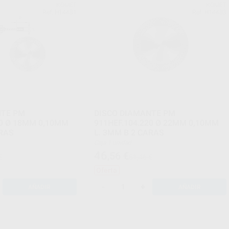
KOMET
KOMET
Ref. H14481
Ref. H14483
NTE PM
DISCO DIAMANTE PM
80 Ø 18MM 0,10MM
911HEF.104.220 Ø 22MM 0,10MM
ARAS
L. 3MM B 2 CARAS
Caja 1 unidad
46
,56
€
€
51,46 €
Oferta
-
+
AÑADIR
AÑADIR