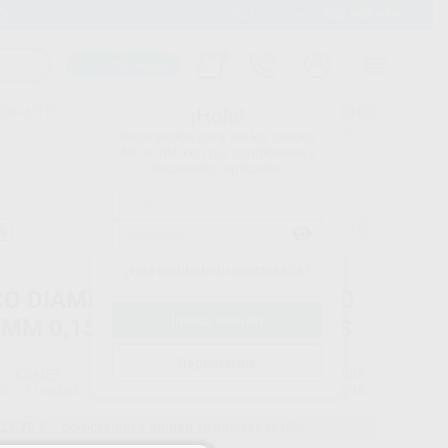
900 393 939
Envíos gratuitos desde 110€
Llama GRATIS a Clínica
Carrito mágico
UDIANTES
FOLLETOS
FORMACIONES
¡Hola!
Inicia sesión para ver los precios
del carrito con tus condiciones y
descuentos aplicados.
a
¿Has olvidado tu contraseña?
CO DIAMANTE PM 911H.104.140
4MM 0,15MM L. 3MM B 2 CARAS
Registrarme
KOMET
Ref. Proclinic
H14485
do
1 unidad
Ref. fabricante
031294
25,75 €
Comprando
1 unidad
te ahorras el
10%