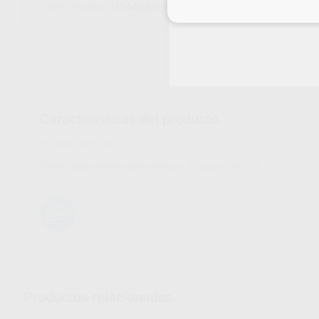
H14485
031294
Ref. Proclinic
Ref. fabricante
Inicia 
Características del producto
Proclinic informa:
Discos ligeramente diamantados de uso extraoral.
Productos relacionados