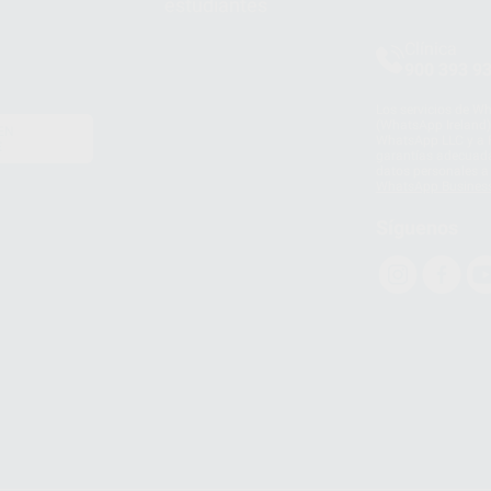
estudiantes
Clínica
900 393 9
Los servicios de W
(WhatsApp Ireland)
EN
WhatsApp LLC y a F
E
garantías adecuadas
datos personales a 
WhatsApp Busines
Síguenos