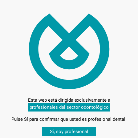
28,
Preci
Entrega en 24h
Esta web está dirigida exclusivamente a
profesionales del sector odontológico
Pulse Sí para confirmar que usted es profesional dental.
,15MM L.
Desbloquea todas tus ventajas
Sí, soy profesional