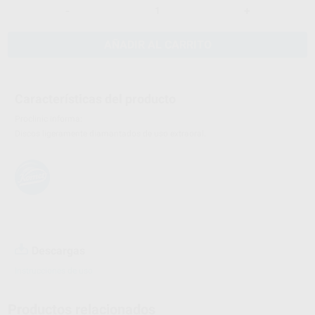
-
+
AÑADIR AL CARRITO
Características del producto
Proclinic informa:
Discos ligeramente diamantados de uso extraoral.
Descargas
Instrucciones de uso
Productos relacionados