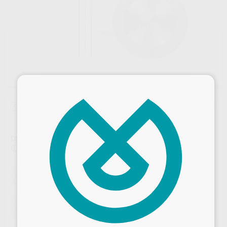
×
Oferta
DISCO DIAMANTE PM 911HEF.104.180 Ø 18MM
0,10MM L. 3MM B 2 CARAS
Marca
KOMET
Contenido
1 unidad
Ref. Proclinic
H14481
Ref. fabricante
033307
Oferta
37,53 €
Comprando
1 unidad
te ahorras el
10%
Desbloquea todas tus ventajas