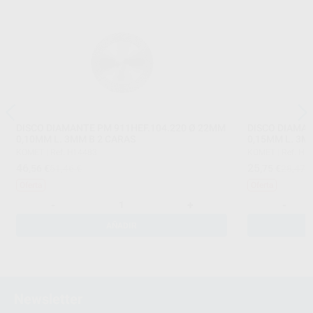
DISCO DIAMANTE PM 911HEF.104.220 Ø 22MM
DISCO DIAMAN
0,10MM L. 3MM B 2 CARAS
0,15MM L. 3M
KOMET
|
Ref. H14483
KOMET
|
Ref. H1
46
25
,56
€
51,46 €
,75
€
28,47 
Oferta
Oferta
-
+
-
AÑADIR
Newsletter