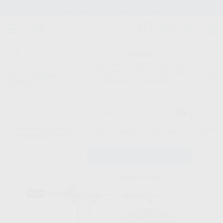
Stock de más de 15.000 productos
¡Hola!
Inicia sesión para ver los precios
del carrito con tus condiciones y
Proclinic
descuentos aplicados.
¿Todavía no tienes nuestra App?
¡Descárgala para ser siempre el primero en conocer nuestras
promociones y descuentos! Disponible en Google Play o App Store.
Google Play
Inicio
/
Laboratorio
/
Fresas/pulido/discos
/
Discos diamantados
/
DISCO
¿Has olvidado tu contraseña?
DIAMANTE PM 911HEF.104.180 Ø 18MM 0,10MM L. 3MM B 2 CARAS
Registrarme