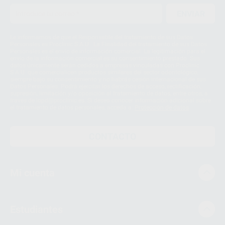
ENVIAR
Le informamos de que el Responsable del tratamiento de sus Datos
Personales es Proclinic S.A.U.. La Finalidad del tratamiento de sus Datos
Personales es el envío de información comercial. La legitimación para el
envío de la información comercial es su consentimiento prestado. Sus
datos únicamente serán cedidos a empresas vinculadas con Proclinic
S.A.U. que comercialicen productos similares del sector odontológico,
siempre bajo su consentimiento y no habrás cesión internacional de sus
Datos Personales. Podrá ejercitar los derechos de acceso, rectificación,
supresión, limitación y/o oposición al tratamiento de datos, entre otros, a
través de lopd@proclinic.es. Si desea conocer información adicional sobre
el tratamiento de datos personales, acceda a:
Protección de datos
CONTACTO
Mi cuenta
Estudiantes