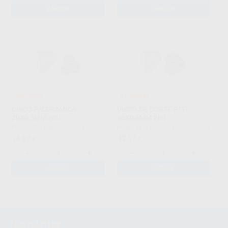
AÑADIR
AÑADIR
¡Novedad!
¡Novedad!
DISCO P/CERAMICA
DISCO DE CORTE P/TI
20X0,3MM 20U
26X0,6MM 20U
PROCLINIC EXPERT
|
Ref. H16927
PROCLINIC EXPERT
|
Ref. H16928
76
42
,82
€
,07
€
-
+
-
+
AÑADIR
AÑADIR
1
2
Newsletter