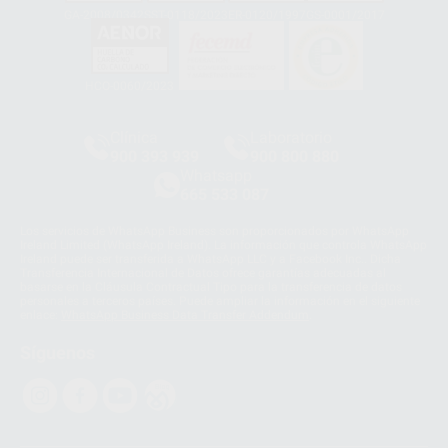
GA-2008/0342
SST-0118/2023
ER-0120/1997
GS-0001/2017
HCO-0060/2023
Clínica
Laboratorio
900 393 939
900 800 880
Whatsapp
665 533 087
Los servicios de WhatsApp Business son proporcionados por WhatsApp
Ireland Limited (WhatsApp Ireland). La información que controla WhatsApp
Ireland puede ser transferida a WhatsApp LLC y a Facebook Inc.. Dicha
Transferencia Internacional de Datos ofrece garantías adecuadas al
basarse en la Cláusula Contractual Tipo para la transferencia de datos
personales a terceros países. Puede ampliar la información en el siguiente
enlace:
WhatsApp Business Data Transfer Addendum
.
Síguenos