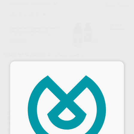
FRESAS/PULIDO/DISCOS
Borrar filtros
DISCOS DE CORTE
Estás en la página 3
Volver a la página 1
×
DISCO FIBRA P/METAL
DISCO 40X1 REFORZADO
22X0,5MM
NYLON
PROCLINIC
|
Ref. H20788
PIANOTTI
|
Ref. H101520
31
85
,83
€
,99
€
95,05 €