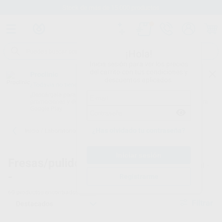
Stock de más de 15.000 productos
¡Hola!
Inicia sesión para ver los precios
del carrito con tus condiciones y
Proclinic
descuentos aplicados.
¿Todavía no tienes nuestra App?
¡Descárgala para ser siempre el primero en conocer nuestras
promociones y descuentos! Disponible en Google Play o App Store.
Google Play
¿Has olvidado tu contraseña?
Inicio
/
Laboratorio
/
Fresas/pulido/discos
/
Discos de corte
Fresas/pulido/discos
Discos de corte dental -
-
3
Registrarme
60
productos encontrados
Filtrar