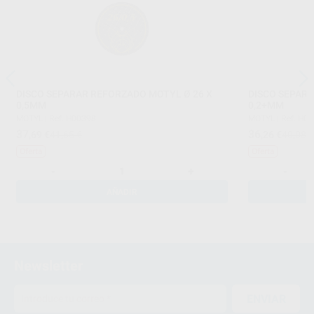
DISCO SEPARAR REFORZADO MOTYL Ø 26 X
DISCO SEPARA
0,5MM
0,2+MM
MOTYL
|
Ref. H00398
MOTYL
|
Ref. H0
37
36
,69
€
41,65 €
,26
€
40,08 
Oferta
Oferta
-
+
-
AÑADIR
Newsletter
ENVIAR