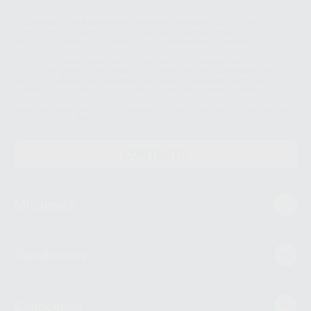
Le informamos de que el Responsable del tratamiento de sus Datos
Personales es Proclinic S.A.U.. La Finalidad del tratamiento de sus Datos
Personales es el envío de información comercial. La legitimación para el
envío de la información comercial es su consentimiento prestado. Sus
datos únicamente serán cedidos a empresas vinculadas con Proclinic
S.A.U. que comercialicen productos similares del sector odontológico,
siempre bajo su consentimiento y no habrás cesión internacional de sus
Datos Personales. Podrá ejercitar los derechos de acceso, rectificación,
supresión, limitación y/o oposición al tratamiento de datos, entre otros, a
través de lopd@proclinic.es. Si desea conocer información adicional sobre
el tratamiento de datos personales, acceda a:
Protección de datos
CONTACTO
Mi cuenta
Estudiantes
Conócenos