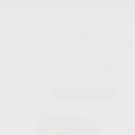
Stock de más de 15.000 productos
¡Hola!
Inicia sesión para ver los precios
del carrito con tus condiciones y
Proclinic
descuentos aplicados.
¿Todavía no tienes nuestra App?
¡Descárgala para ser siempre el primero en conocer nuestras
promociones y descuentos! Disponible en Google Play o App Store.
Google Play
Inicio
/
Laboratorio
/
Fresas/pulido/discos
/
Discos de corte
/
DISCO
¿Has olvidado tu contraseña?
SEPARAR REFORZADO MOTYL Ø 22 X 0,5MM
Registrarme