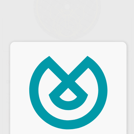
×
Oferta
DISCO SEPARAR REFORZADO MOTYL Ø 22 X 0,5MM
Marca
MOTYL
Contenido
20 unidades
Ref. Proclinic
H00420
Ref. fabricante
22/0,5BF
Oferta
28,68 €
Comprando
1 unidad
te ahorras el
10%
Desbloquea todas tus ventajas
Precio web