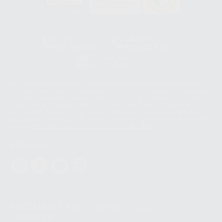
HCO-0060/2023
Clínica
Laboratorio
900 393 939
900 800 880
Whatsapp
665 533 087
Los servicios de WhatsApp Business son proporcionados por WhatsApp
Ireland Limited (WhatsApp Ireland). La información que controla WhatsApp
Ireland puede ser transferida a WhatsApp LLC y a Facebook Inc.. Dicha
Transferencia Internacional de Datos ofrece garantías adecuadas al
basarse en la Cláusula Contractual Tipo para la transferencia de datos
personales a terceros países. Puede ampliar la información en el siguiente
enlace:
WhatsApp Business Data Transfer Addendum
.
Síguenos
PROCLINIC S.A.U.
Copyright (c) 2026
Aviso legal