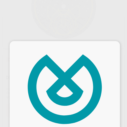
×
Oferta
DISCO SEPARAR REFORZADO MOTYL Ø 26 X 0,5MM
Marca
MOTYL
Contenido
20 unidades
Ref. Proclinic
H00398
Ref. fabricante
26/0,5BF
Oferta
37,69 €
Comprando
1 unidad
te ahorras el
10%
Desbloquea todas tus ventajas
Precio web