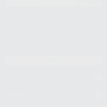
ENVIAR
Le informamos de que el Responsable del tratamiento de sus Datos
Personales es Proclinic S.A.U.. La Finalidad del tratamiento de sus Datos
Personales es el envío de información comercial. La legitimación para el
envío de la información comercial es su consentimiento prestado. Sus
datos únicamente serán cedidos a empresas vinculadas con Proclinic
S.A.U. que comercialicen productos similares del sector odontológico,
siempre bajo su consentimiento y no habrás cesión internacional de sus
Datos Personales. Podrá ejercitar los derechos de acceso, rectificación,
supresión, limitación y/o oposición al tratamiento de datos, entre otros, a
través de lopd@proclinic.es. Si desea conocer información adicional sobre
el tratamiento de datos personales, acceda a:
Protección de datos
CONTACTO
Mi cuenta
Estudiantes