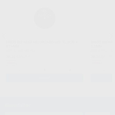
DISCO SEPARAR REFORZADO MOTYL Ø 20 X
DISCO SEPARA
0,2+MM
0,3MM
MOTYL
|
Ref. H00416
MOTYL
|
Ref. H0
36
36
,26
€
40,08 €
,26
€
40,08 
Oferta
Oferta
-
+
-
AÑADIR
Newsletter