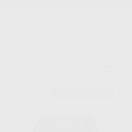
Stock de más de 15.000 productos
¡Hola!
Inicia sesión para ver los precios
del carrito con tus condiciones y
Proclinic
descuentos aplicados.
¿Todavía no tienes nuestra App?
¡Descárgala para ser siempre el primero en conocer nuestras
promociones y descuentos! Disponible en Google Play o App Store.
Google Play
Inicio
/
Laboratorio
/
Fresas/pulido/discos
/
Discos de corte
/
DISCO
¿Has olvidado tu contraseña?
SEPARAR REFORZADO MOTYL Ø 26 X 0,5MM
Registrarme