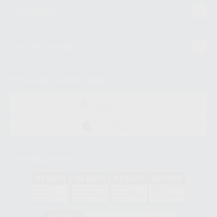
Conócenos
Guía de compra
Descarga nuestra App
DISPONIBLE EN
GOOGLE PLAY
DISPONIBLE EN
APP STORE
Acreditaciones
GA-2008/0342
SST-0118/2023
ER-0120/1997
GS-0001/2017