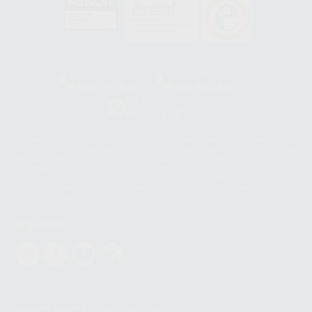
HCO-0060/2023
Clínica
Laboratorio
900 393 939
900 800 880
Whatsapp
665 533 087
Los servicios de WhatsApp Business son proporcionados por WhatsApp
Ireland Limited (WhatsApp Ireland). La información que controla WhatsApp
Ireland puede ser transferida a WhatsApp LLC y a Facebook Inc.. Dicha
Transferencia Internacional de Datos ofrece garantías adecuadas al
basarse en la Cláusula Contractual Tipo para la transferencia de datos
personales a terceros países. Puede ampliar la información en el siguiente
enlace:
WhatsApp Business Data Transfer Addendum
.
Síguenos
PROCLINIC S.A.U.
Copyright (c) 2026