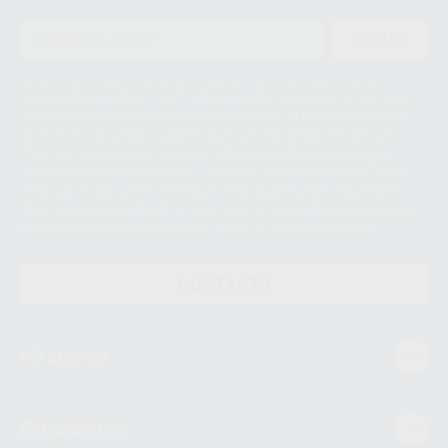
ENVIAR
Le informamos de que el Responsable del tratamiento de sus Datos
Personales es Proclinic S.A.U.. La Finalidad del tratamiento de sus Datos
Personales es el envío de información comercial. La legitimación para el
envío de la información comercial es su consentimiento prestado. Sus
datos únicamente serán cedidos a empresas vinculadas con Proclinic
S.A.U. que comercialicen productos similares del sector odontológico,
siempre bajo su consentimiento y no habrás cesión internacional de sus
Datos Personales. Podrá ejercitar los derechos de acceso, rectificación,
supresión, limitación y/o oposición al tratamiento de datos, entre otros, a
través de lopd@proclinic.es. Si desea conocer información adicional sobre
el tratamiento de datos personales, acceda a:
Protección de datos
CONTACTO
Mi cuenta
Estudiantes