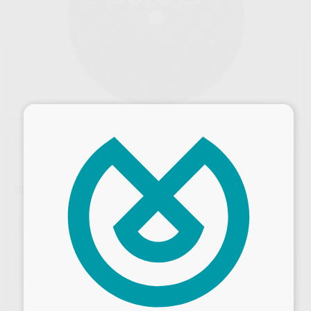
×
Oferta
DISCO SEPARAR REFORZADO MOTYL Ø 20 X 0,3MM
Marca
MOTYL
Contenido
10 unidades
Ref. Proclinic
H00417
Ref. fabricante
20/0,3BF
Oferta
36,26 €
Comprando
1 unidad
te ahorras el
10%
Desbloquea todas tus ventajas
Precio web