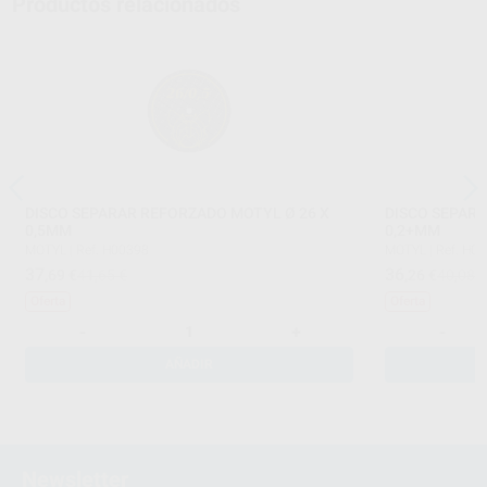
Productos relacionados
DISCO SEPARAR REFORZADO MOTYL Ø 26 X
DISCO SEPARA
0,5MM
0,2+MM
MOTYL
|
Ref. H00398
MOTYL
|
Ref. H0
37
36
,69
€
41,65 €
,26
€
40,08 
Oferta
Oferta
-
+
-
AÑADIR
Newsletter