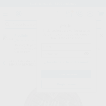
Stock de más de 15.000 productos
¡Hola!
Inicia sesión para ver los precios
del carrito con tus condiciones y
Proclinic
descuentos aplicados.
¿Todavía no tienes nuestra App?
¡Descárgala para ser siempre el primero en conocer nuestras
promociones y descuentos! Disponible en Google Play o App Store.
Google Play
Inicio
/
Laboratorio
/
Fresas/pulido/discos
/
Discos de corte
/
DISCO
¿Has olvidado tu contraseña?
SEPARAR REFORZADO MOTYL Ø 20 X 0,3MM
Registrarme