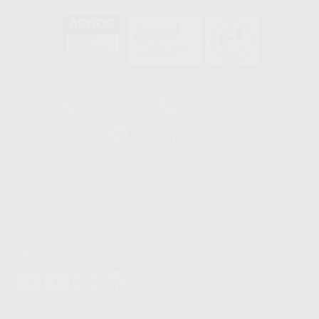
GA-2008/0342
SST-0118/2023
ER-0120/1997
GS-0001/2017
HCO-0060/2023
Clínica
Laboratorio
900 393 939
900 800 880
Whatsapp
665 533 087
Los servicios de WhatsApp Business son proporcionados por WhatsApp
Ireland Limited (WhatsApp Ireland). La información que controla WhatsApp
Ireland puede ser transferida a WhatsApp LLC y a Facebook Inc.. Dicha
Transferencia Internacional de Datos ofrece garantías adecuadas al
basarse en la Cláusula Contractual Tipo para la transferencia de datos
personales a terceros países. Puede ampliar la información en el siguiente
enlace:
WhatsApp Business Data Transfer Addendum
.
Síguenos