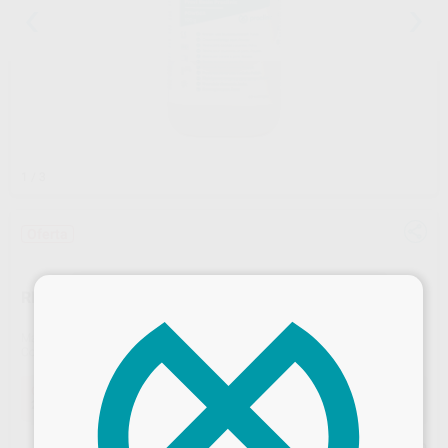
1
/ 3
Oferta
×
RESINA PROVI PROCLINIC POLVO 100GR
Marca
PROCLINIC
Contenido
100 gr.
Oferta
27,46 €
Comprando
1 unidad
te ahorras el
38%
Precio web