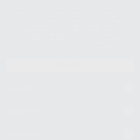
Le informamos de que el Responsable del tratamiento de sus Datos
Personales es Proclinic S.A.U.. La Finalidad del tratamiento de sus Datos
Personales es el envío de información comercial. La legitimación para el
envío de la información comercial es su consentimiento prestado. Sus
datos únicamente serán cedidos a empresas vinculadas con Proclinic
S.A.U. que comercialicen productos similares del sector odontológico,
siempre bajo su consentimiento y no habrás cesión internacional de sus
Datos Personales. Podrá ejercitar los derechos de acceso, rectificación,
supresión, limitación y/o oposición al tratamiento de datos, entre otros, a
través de lopd@proclinic.es. Si desea conocer información adicional sobre
el tratamiento de datos personales, acceda a:
Protección de datos
CONTACTO
Mi cuenta
Estudiantes
Conócenos