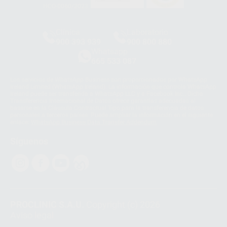
HCO-0060/2023
Clínica
Laboratorio
900 393 939
900 800 880
Whatsapp
665 533 087
Los servicios de WhatsApp Business son proporcionados por WhatsApp
Ireland Limited (WhatsApp Ireland). La información que controla WhatsApp
Ireland puede ser transferida a WhatsApp LLC y a Facebook Inc.. Dicha
Transferencia Internacional de Datos ofrece garantías adecuadas al
basarse en la Cláusula Contractual Tipo para la transferencia de datos
personales a terceros países. Puede ampliar la información en el siguiente
enlace:
WhatsApp Business Data Transfer Addendum
.
Síguenos
PROCLINIC S.A.U.
Copyright (c) 2026
Aviso legal