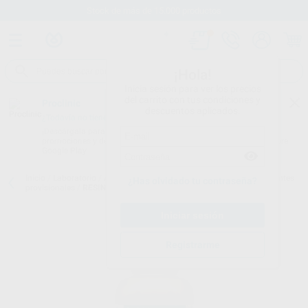
Stock de más de 15.000 productos
¡Hola!
Inicia sesión para ver los precios
del carrito con tus condiciones y
Proclinic
descuentos aplicados.
¿Todavía no tienes nuestra App?
¡Descárgala para ser siempre el primero en conocer nuestras
promociones y descuentos! Disponible en Google Play o App Store.
Google Play
Inicio
/
Laboratorio
/
Acrilicos/resinas
/
Acrilicos para coronas y puentes
¿Has olvidado tu contraseña?
provisionales
/
RESINA PROVI PROCLINIC POLVO 100GR
Registrarme