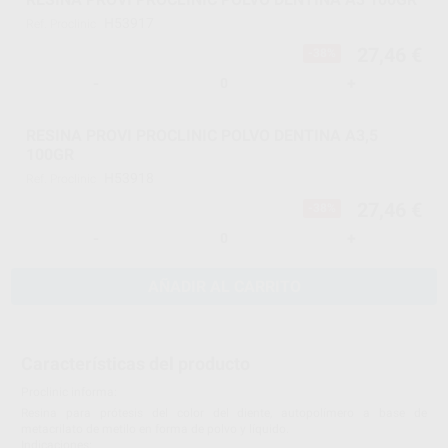
H53917
Ref. Proclinic
27,46 €
-38%
-
+
RESINA PROVI PROCLINIC POLVO DENTINA A3,5
100GR
H53918
Ref. Proclinic
27,46 €
-38%
-
+
AÑADIR AL CARRITO
Características del producto
Proclinic informa:
Resina para prótesis del color del diente, autopolímero a base de
metacrilato de metilo en forma de polvo y líquido.
Indicaciones: