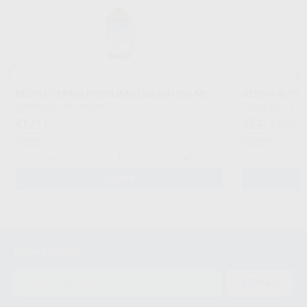
RESINA TERMO PROCLINIC LIQUIDO 500 ML
RESINA AUTO 
PROCLINIC
|
Ref. H53907
PROCLINIC
|
Ref.
21
39
,79
€
30,00 €
,27
€
58,30 
Oferta
Oferta
-
+
-
AÑADIR
Newsletter
ENVIAR