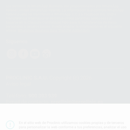
Los servicios de WhatsApp Business son proporcionados por WhatsApp
Ireland Limited (WhatsApp Ireland). La información que controla WhatsApp
Ireland puede ser transferida a WhatsApp LLC y a Facebook Inc.. Dicha
Transferencia Internacional de Datos ofrece garantías adecuadas al
basarse en la Cláusula Contractual Tipo para la transferencia de datos
personales a terceros países. Puede ampliar la información en el siguiente
enlace:
WhatsApp Business Data Transfer Addendum
.
Síguenos
PROCLINIC S.A.U.
Copyright (c) 2026
Aviso legal
Teléfono:
900 393 939
E-mail de contacto:
proclinic@proclinic.es
Condiciones Generales de Contratación
y
Política
de privacidad
En el sitio web de Proclinic utilizamos cookies propias y de terceros
Información Corporativa
para personalizar la web conforme a tus preferencias, analizar el uso