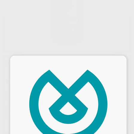
×
Oferta
RESINA TERMO PROCLINIC POLVO 1KG
Marca
PROCLINIC
Contenido
1 kg.
Oferta
45,83 €
Comprando
1 unidad
te ahorras el
23%
Precio web
¡Mejor oferta!