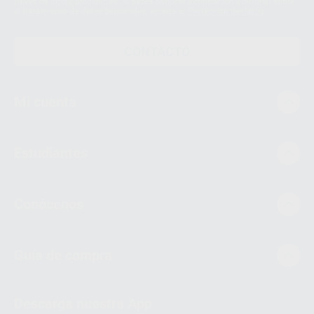
través de lopd@proclinic.es. Si desea conocer información adicional sobre
el tratamiento de datos personales, acceda a:
Protección de datos
CONTACTO
Mi cuenta
Estudiantes
Conócenos
Guía de compra
Descarga nuestra App