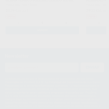
RESINA TERMO PROCLINIC LIQUIDO 500 ML
RESINA AUTO 
PROCLINIC
|
Ref. H53907
PROCLINIC
|
Ref.
21
39
,79
€
30,00 €
,27
€
58,30 
Oferta
Oferta
-
+
-
AÑADIR
Newsletter
ENVIAR
Le informamos de que el Responsable del tratamiento de sus Datos
Personales es Proclinic S.A.U.. La Finalidad del tratamiento de sus Datos
Personales es el envío de información comercial. La legitimación para el
envío de la información comercial es su consentimiento prestado. Sus
datos únicamente serán cedidos a empresas vinculadas con Proclinic
S.A.U. que comercialicen productos similares del sector odontológico,
siempre bajo su consentimiento y no habrás cesión internacional de sus
Datos Personales. Podrá ejercitar los derechos de acceso, rectificación,
supresión, limitación y/o oposición al tratamiento de datos, entre otros, a