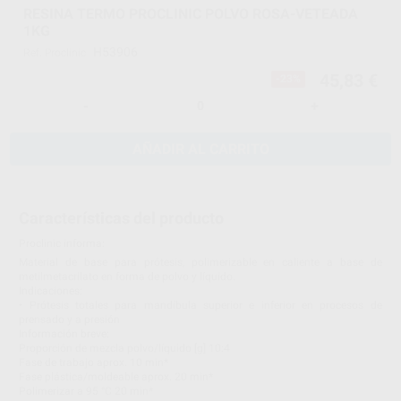
RESINA TERMO PROCLINIC POLVO ROSA-VETEADA
1KG
H53906
Ref. Proclinic
45,83 €
-23%
-
+
AÑADIR AL CARRITO
Características del producto
Proclinic informa:
Material de base para prótesis, polimerizable en caliente a base de
metilmetacrilato en forma de polvo y líquido.
Indicaciones:
• Prótesis totales para mandíbula superior e inferior en procesos de
prensado y a presión
Información breve:
Proporción de mezcla polvo/líquido [g] 10:4
Fase de trabajo aprox. 10 min*
Fase plástica/moldeable aprox. 20 min*
Polimerizar a 95 °C 20 min*