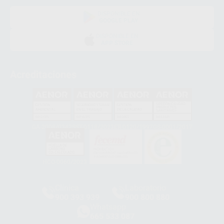
DISPONIBLE EN
GOOGLE PLAY
DISPONIBLE EN
APP STORE
Acreditaciones
GA-2008/0342
SST-0118/2023
ER-0120/1997
GS-0001/2017
HCO-0060/2023
Clínica
Laboratorio
900 393 939
900 800 880
Whatsapp
665 533 087