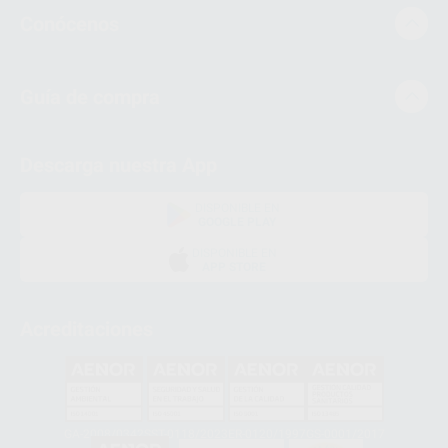
Conócenos
Guía de compra
Descarga nuestra App
DISPONIBLE EN
GOOGLE PLAY
DISPONIBLE EN
APP STORE
Acreditaciones
GA-2008/0342
SST-0118/2023
ER-0120/1997
GS-0001/2017