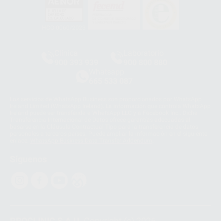
HCO-0060/2023
Clínica
Laboratorio
900 393 939
900 800 880
Whatsapp
665 533 087
Los servicios de WhatsApp Business son proporcionados por WhatsApp
Ireland Limited (WhatsApp Ireland). La información que controla WhatsApp
Ireland puede ser transferida a WhatsApp LLC y a Facebook Inc.. Dicha
Transferencia Internacional de Datos ofrece garantías adecuadas al
basarse en la Cláusula Contractual Tipo para la transferencia de datos
personales a terceros países. Puede ampliar la información en el siguiente
enlace:
WhatsApp Business Data Transfer Addendum
.
Síguenos
PROCLINIC S.A.U.
Copyright (c) 2026