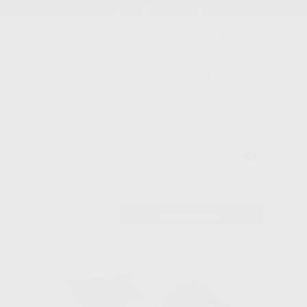
Stock de más de 15.000 productos
¡Hola!
Inicia sesión para ver los precios
del carrito con tus condiciones y
Proclinic
descuentos aplicados.
¿Todavía no tienes nuestra App?
¡Descárgala para ser siempre el primero en conocer nuestras
promociones y descuentos! Disponible en Google Play o App Store.
Google Play
Inicio
/
Laboratorio
/
Fresas/pulido/discos
/
Discos de corte
/
DISCO DE
¿Has olvidado tu contraseña?
CORTE P/TI 26X0,6MM 20U
Registrarme