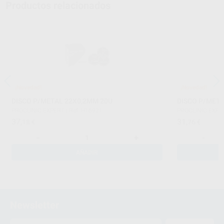
Productos relacionados
¡Novedad!
¡Novedad!
DISCO P/METAL 22X0,2MM 20U
DISCO P/META
PROCLINIC EXPERT
|
Ref. H16921
PROCLINIC EXPE
37
31
,18
€
,76
€
-
+
-
AÑADIR
Newsletter