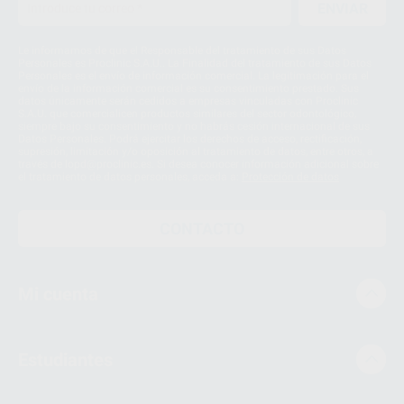
ENVIAR
Le informamos de que el Responsable del tratamiento de sus Datos
Personales es Proclinic S.A.U.. La Finalidad del tratamiento de sus Datos
Personales es el envío de información comercial. La legitimación para el
envío de la información comercial es su consentimiento prestado. Sus
datos únicamente serán cedidos a empresas vinculadas con Proclinic
S.A.U. que comercialicen productos similares del sector odontológico,
siempre bajo su consentimiento y no habrás cesión internacional de sus
Datos Personales. Podrá ejercitar los derechos de acceso, rectificación,
supresión, limitación y/o oposición al tratamiento de datos, entre otros, a
través de lopd@proclinic.es. Si desea conocer información adicional sobre
el tratamiento de datos personales, acceda a:
Protección de datos
CONTACTO
Mi cuenta
Estudiantes