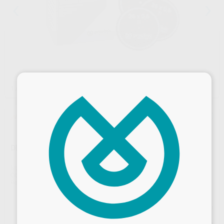
×
1
/ 2
¡Novedad!
DISCO DE CORTE P/TI 26X0,6MM 20U
Marca
PROCLINIC EXPERT
Contenido
20 unidades
Ref. Proclinic
H16928
Precio web
Desbloquea todas tus ventajas