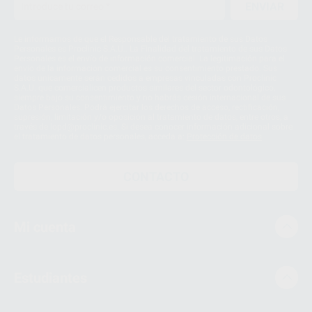
ENVIAR
Le informamos de que el Responsable del tratamiento de sus Datos
Personales es Proclinic S.A.U.. La Finalidad del tratamiento de sus Datos
Personales es el envío de información comercial. La legitimación para el
envío de la información comercial es su consentimiento prestado. Sus
datos únicamente serán cedidos a empresas vinculadas con Proclinic
S.A.U. que comercialicen productos similares del sector odontológico,
siempre bajo su consentimiento y no habrás cesión internacional de sus
Datos Personales. Podrá ejercitar los derechos de acceso, rectificación,
supresión, limitación y/o oposición al tratamiento de datos, entre otros, a
través de lopd@proclinic.es. Si desea conocer información adicional sobre
el tratamiento de datos personales, acceda a:
Protección de datos
CONTACTO
Mi cuenta
Estudiantes