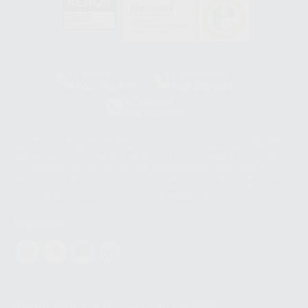
HCO-0060/2023
Clínica
Laboratorio
900 393 939
900 800 880
Whatsapp
665 533 087
Los servicios de WhatsApp Business son proporcionados por WhatsApp
Ireland Limited (WhatsApp Ireland). La información que controla WhatsApp
Ireland puede ser transferida a WhatsApp LLC y a Facebook Inc.. Dicha
Transferencia Internacional de Datos ofrece garantías adecuadas al
basarse en la Cláusula Contractual Tipo para la transferencia de datos
personales a terceros países. Puede ampliar la información en el siguiente
enlace:
WhatsApp Business Data Transfer Addendum
.
Síguenos
PROCLINIC S.A.U.
Copyright (c) 2026