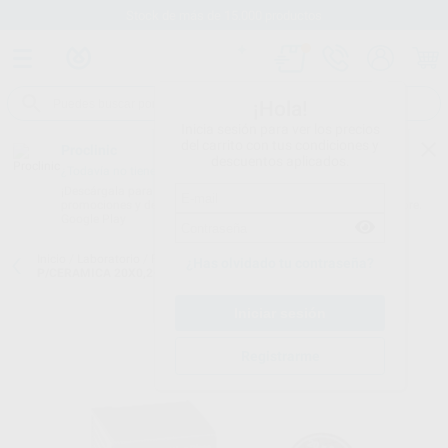
Stock de más de 15.000 productos
¡Hola!
Inicia sesión para ver los precios
del carrito con tus condiciones y
Proclinic
descuentos aplicados.
¿Todavía no tienes nuestra App?
¡Descárgala para ser siempre el primero en conocer nuestras
promociones y descuentos! Disponible en Google Play o App Store.
Google Play
Inicio
/
Laboratorio
/
Fresas/pulido/discos
/
Discos de corte
/
DISCO
¿Has olvidado tu contraseña?
P/CERAMICA 20X0,2+MM 20U
Registrarme