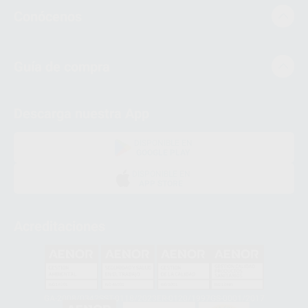
Conócenos
Guía de compra
Descarga nuestra App
DISPONIBLE EN
GOOGLE PLAY
DISPONIBLE EN
APP STORE
Acreditaciones
GA-2008/0342
SST-0118/2023
ER-0120/1997
GS-0001/2017