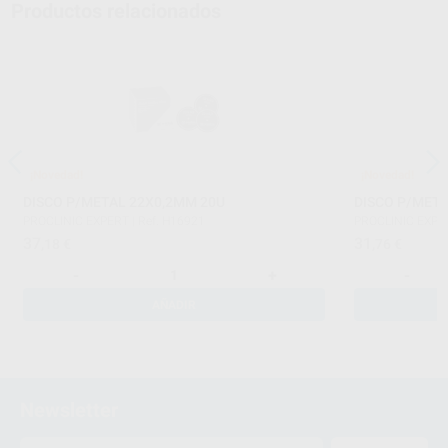
Productos relacionados
¡Novedad!
¡Novedad!
DISCO P/METAL 22X0,2MM 20U
DISCO P/META
PROCLINIC EXPERT
|
Ref. H16921
PROCLINIC EXPE
37
31
,18
€
,76
€
-
+
-
AÑADIR
Newsletter