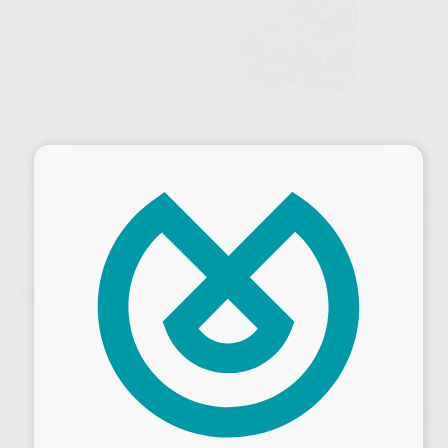
×
1
/ 2
¡Novedad!
DISCO P/CERAMICA 20X0,2+MM 20U
Marca
PROCLINIC EXPERT
Contenido
20 unidades
Ref. Proclinic
H16926
Precio web
Desbloquea todas tus ventajas