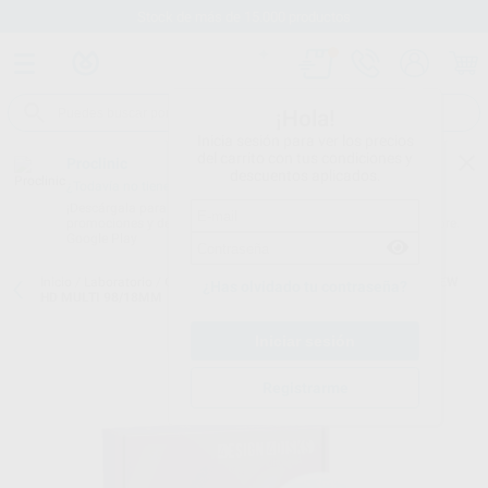
Stock de más de 15.000 productos
¡Hola!
Inicia sesión para ver los precios
del carrito con tus condiciones y
Proclinic
descuentos aplicados.
¿Todavía no tienes nuestra App?
¡Descárgala para ser siempre el primero en conocer nuestras
promociones y descuentos! Disponible en Google Play o App Store.
Google Play
Inicio
/
Laboratorio
/
Cad/cam
/
Discos circonio
/
4DESIGN 4DISK NEW
¿Has olvidado tu contraseña?
HD MULTI 98/18MM
Registrarme