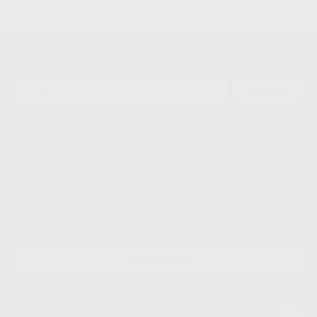
Newsletter
ENVIAR
Le informamos de que el Responsable del tratamiento de sus Datos
Personales es Proclinic S.A.U.. La Finalidad del tratamiento de sus Datos
Personales es el envío de información comercial. La legitimación para el
envío de la información comercial es su consentimiento prestado. Sus
datos únicamente serán cedidos a empresas vinculadas con Proclinic
S.A.U. que comercialicen productos similares del sector odontológico,
siempre bajo su consentimiento y no habrás cesión internacional de sus
Datos Personales. Podrá ejercitar los derechos de acceso, rectificación,
supresión, limitación y/o oposición al tratamiento de datos, entre otros, a
través de lopd@proclinic.es. Si desea conocer información adicional sobre
el tratamiento de datos personales, acceda a:
Protección de datos
CONTACTO
Mi cuenta