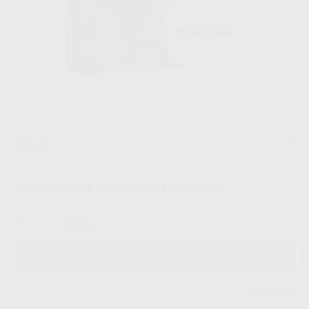
Oferta
4DESIGN 4DISK NEW HD MULTI 98/18MM
Marca
4DESIGN
Contenido
1 unidad
Oferta
131,90 €
Comprando
1 unidad
te ahorras el
26%
Precio web
¡Mejor oferta!