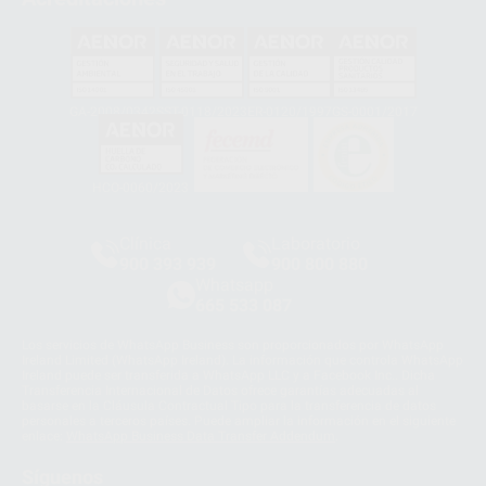
GA-2008/0342
SST-0118/2023
ER-0120/1997
GS-0001/2017
HCO-0060/2023
Clínica
Laboratorio
900 393 939
900 800 880
Whatsapp
665 533 087
Los servicios de WhatsApp Business son proporcionados por WhatsApp
Ireland Limited (WhatsApp Ireland). La información que controla WhatsApp
Ireland puede ser transferida a WhatsApp LLC y a Facebook Inc.. Dicha
Transferencia Internacional de Datos ofrece garantías adecuadas al
basarse en la Cláusula Contractual Tipo para la transferencia de datos
personales a terceros países. Puede ampliar la información en el siguiente
enlace:
WhatsApp Business Data Transfer Addendum
.
Síguenos