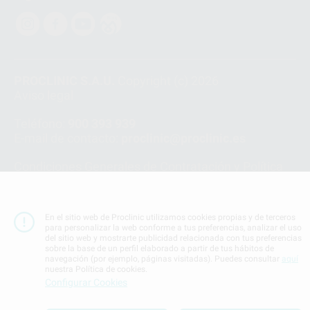
PROCLINIC S.A.U.
Copyright (c) 2026
Aviso legal
Teléfono:
900 393 939
E-mail de contacto:
proclinic@proclinic.es
Condiciones Generales de Contratación
y
Política
de privacidad
Información Corporativa
Política de Cookies
En el sitio web de Proclinic utilizamos cookies propias y de terceros
para personalizar la web conforme a tus preferencias, analizar el uso
del sitio web y mostrarte publicidad relacionada con tus preferencias
SUBIR
sobre la base de un perfil elaborado a partir de tus hábitos de
navegación (por ejemplo, páginas visitadas). Puedes consultar
aquí
nuestra Política de cookies.
Configurar Cookies