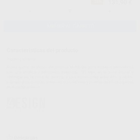
131,90 €
-26%
-
+
AÑADIR AL CARRITO
Características del producto
Proclinic informa:
Nueva gama de discos de circonio Multicapa para trabajos monolíticos
con una estética y resistencia mejorada 727 Mpa en la zona incisal y
1000Mpa en la zona de dentina, y una translucidez entre 47% y 48,8%.
Indicado para coronas anteriores o posteriores y puentes de hasta 3 piezas
en el sector anterior.
Descargas