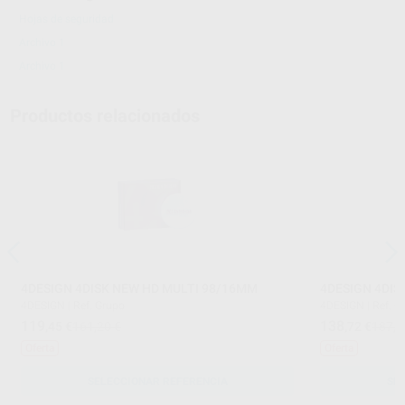
Hojas de seguridad
Archivo 1
Archivo 1
Productos relacionados
4DESIGN 4DISK NEW HD MULTI 98/16MM
4DESIGN 4DIS
4DESIGN
|
Ref. Grupo
4DESIGN
|
Ref. G
119
138
,45
€
161,20 €
,72
€
187,2
Oferta
Oferta
SELECCIONAR REFERENCIA
SE