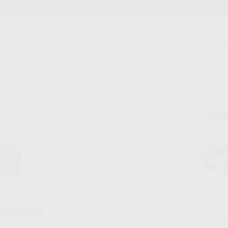
Stock de más de 15.000 productos
ORTODONCIA
CAD/CAM
EST
ULTI 98/20MM
Ofert
4DE
98/
Marca
Conteni
Oferta