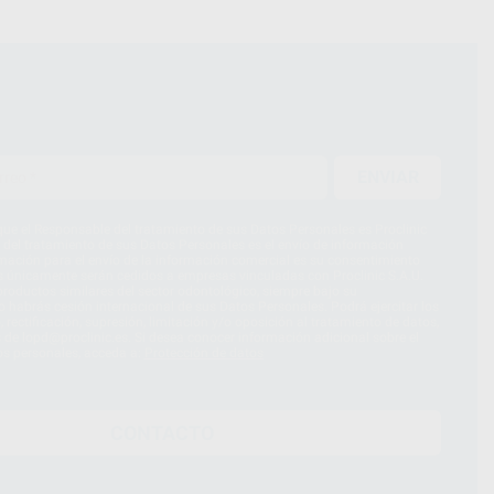
ENVIAR
ue el Responsable del tratamiento de sus Datos Personales es Proclinic
d del tratamiento de sus Datos Personales es el envío de información
imación para el envío de la información comercial es su consentimiento
s únicamente serán cedidos a empresas vinculadas con Proclinic S.A.U.
roductos similares del sector odontológico, siempre bajo su
 habrás cesión internacional de sus Datos Personales. Podrá ejercitar los
 rectificación, supresión, limitación y/o oposición al tratamiento de datos,
és de lopd@proclinic.es. Si desea conocer información adicional sobre el
os personales, acceda a:
Protección de datos
CONTACTO