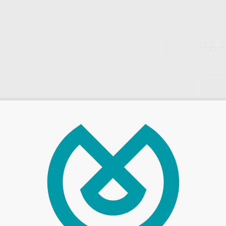
187
Entrega en 24h
-