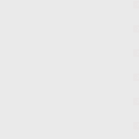
-
-
-
-
-
-