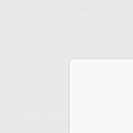
Envíos gratuitos desde 110€
Elige un modelo
4DESIGN 4DISK NEW HD MULTI A4 98/20MM
H44532
Ref. Proclinic