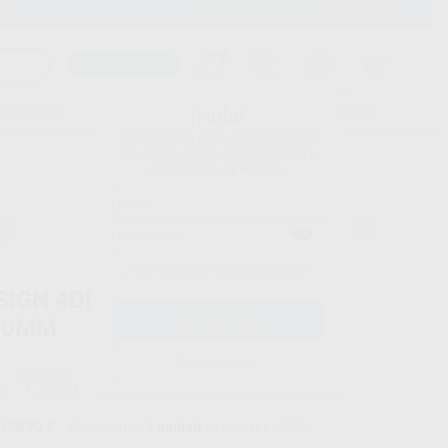
900 393 939
Envíos gratuitos desde 110€
Llama GRATIS a Clínica
Carrito mágico
UDIANTES
FOLLETOS
FORMACIONES
¡Hola!
Inicia sesión para ver los precios
del carrito con tus condiciones y
descuentos aplicados.
a
¿Has olvidado tu contraseña?
SIGN 4DISK NEW HD MULTI
20MM
Registrarme
4DESIGN
do
1 unidad
138,72 €
Comprando
1 unidad
te ahorras el
26%