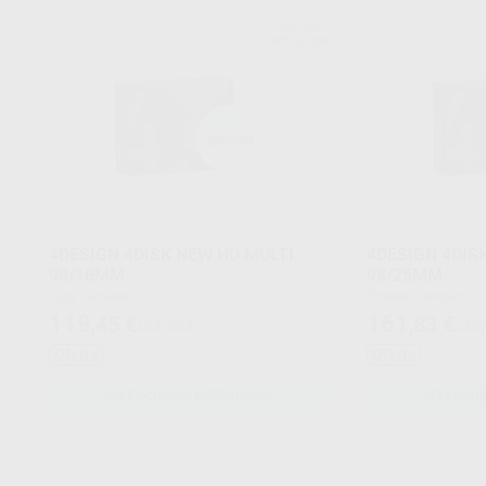
4DESIGN
Ref. Grupo
4DESIGN 4DISK NEW HD MULTI
4DESIGN 4DIS
98/16MM
98/25MM
Caja 1 unidad
Envase 1 unidad
119
161
,45
€
,83
€
161,20 €
218,
Oferta
Oferta
SELECCIONAR REFERENCIA
SELECCIO