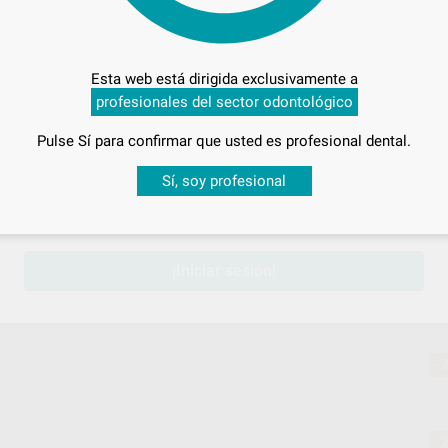
-
Esta web está dirigida exclusivamente a
profesionales del sector odontológico
-
Pulse Sí para confirmar que usted es profesional dental.
Desbloquea todas tus ventajas
Sí, soy profesional
-
sesión
para disfrutar de todos tus
descuentos y condiciones esp
¡Iniciar sesión!
-
-
-