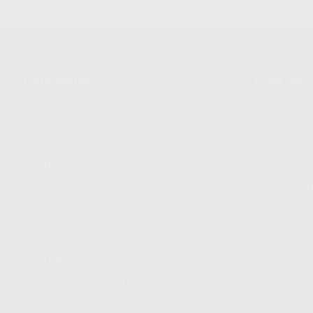
Conócenos
Guía de 
¿Quiénes somos?
Cómo com
Nuestros
Seguimien
compromisos
pedido
Responsabilidad
Devolucio
Social Corporativa
Métodos d
Canal ético
Envío
Código ético
Símbolos 
Sostenibilidad
Compra rá
energética
dientes
Trabaja con nosotros
Preguntas Frecuentes