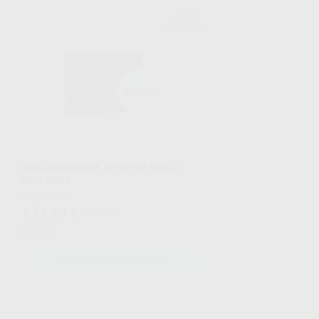
4DESIGN
Ref. Grupo
4DESIGN 4DISK NEW HD MULTI
98/18MM
Caja 1 unidad
131
,90
€
178,00 €
Oferta
SELECCIONAR REFERENCIA