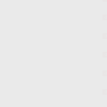
-
-
-
-
-