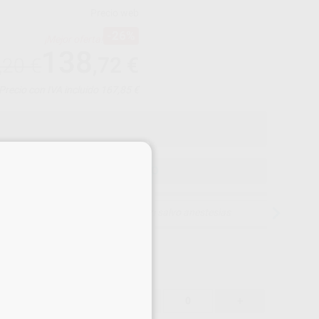
Precio web
-26%
¡Mejor oferta!
138
,72
€
,20 €
Precio con IVA incluido 167,85 €
×
ELEGIR MODELO
15 días para cambiar de opinión salvo anestesias
138,72 €
26%
-
+