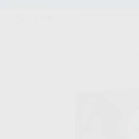
Entrega en 24h
15 días para cambiar de opinión
CLÍNICA
LABORATORIO
EQUIPAMIENTO
Inicio
/
Laboratorio
/
Cad/cam
/
Discos circonio
/
4DESIGN 4DISK NEW HD M