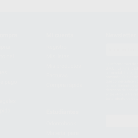
compra
Mi cuenta
Newsletter
prar
Registro
to del
Mis listas
Le informamos de q
Mis productos
S.A.U.. La Finalida
nes
comercial. La legit
Facturas
prestado. Sus dato
e pago
que comercialicen p
Compra rápida
consentimiento y no
derechos de acceso,
entre otros, a trav
tratamiento de dat
legales
pida
Estudiantes
Odontobook
Material para