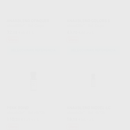
ANAXBLEND OPAQUER
ANAXBLEND COLORS S
ANAXDENT
|
Ref. Grupo
ANAXDENT
|
Ref. Grupo
32
43
,03
€
35,41 €
,70
€
48,30 €
Oferta
Oferta
SELECCIONAR REFERENCIA
SELECCIONAR REFERENCIA
PEKK BOND
ANAXBLEND MODEL LC
ANAXDENT
|
Ref. H5735
ANAXDENT
|
Ref. H5739
110
58
,31
€
121,93 €
,56
€
64,72 €
Oferta
Oferta