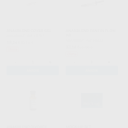
ANAXBLEND COVER GEL
ANAXBLEND DENTIN FLOW
AB
ANAXDENT
|
Ref. H5737
ANAXDENT
|
Ref. H5632
18
,24
€
20,16 €
33
,08
€
36,56 €
Oferta
Oferta
-
+
-
+
AÑADIR
AÑADIR
ANAXBLEND DIVORCE
MOCK-UP SET