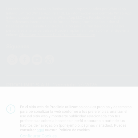
Los servicios de WhatsApp Business son proporcionados por WhatsApp
Ireland Limited (WhatsApp Ireland). La información que controla WhatsApp
Ireland puede ser transferida a WhatsApp LLC y a Facebook Inc.. Dicha
Transferencia Internacional de Datos ofrece garantías adecuadas al
basarse en la Cláusula Contractual Tipo para la transferencia de datos
personales a terceros países. Puede ampliar la información en el siguiente
enlace:
WhatsApp Business Data Transfer Addendum
.
Síguenos
PROCLINIC S.A.U.
Copyright (c) 2026
Aviso legal
Teléfono:
900 393 939
En el sitio web de Proclinic utilizamos cookies propias y de terceros
E-mail de contacto:
proclinic@proclinic.es
para personalizar la web conforme a tus preferencias, analizar el
uso del sitio web y mostrarte publicidad relacionada con tus
preferencias sobre la base de un perfil elaborado a partir de tus
Condiciones Generales de Contratación
y
Política
hábitos de navegación (por ejemplo, páginas visitadas). Puedes
de privacidad
consultar
aquí
nuestra Política de cookies.
Información Corporativa
Configurar Cookies