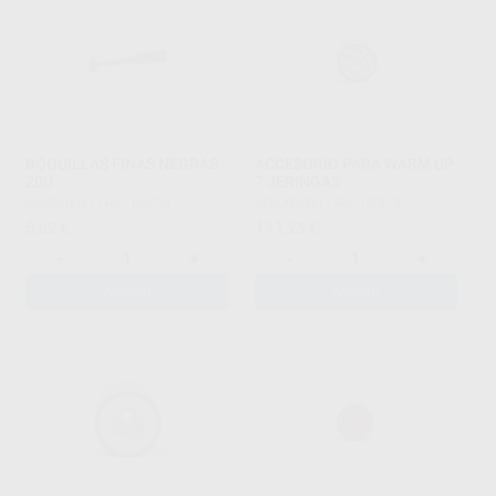
BOQUILLAS FINAS NEGRAS
ACCESORIO PARA WARM UP
20U
7 JERINGAS
ANAXDENT
|
Ref. H5734
ANAXDENT
|
Ref. H5873
5
111
,62
€
,25
€
-
+
-
+
AÑADIR
AÑADIR