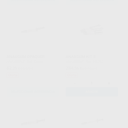
ANAXGUM OPAQUER
ANAXGUM KIT S
ANAXDENT
|
Ref. Grupo
ANAXDENT
|
Ref. H5752
62
284
,29
€
68,85 €
,56
€
314,52 €
Oferta
Oferta
-
+
SELECCIONAR REFERENCIA
AÑADIR