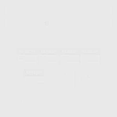
DISPONIBLE EN
GOOGLE PLAY
DISPONIBLE EN
APP STORE
Acreditaciones
GA-2008/0342
SST-0118/2023
ER-0120/1997
GS-0001/2017
HCO-0060/2023
Clínica
Laboratorio
900 393 939
900 800 880
Whatsapp
665 533 087