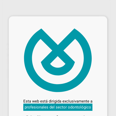
×
ANAXBLEND DENTIN FLOW
ANAXBLEND DENTIN FLOW
BIG BLOCK
ANAXDENT
|
Ref. Grupo
ANAXDENT
|
Ref. Grupo
30
,89
€
34,15 €
170
,89
€
188,87 €
Oferta
Oferta
SELECCIONAR REFERENCIA
SELECCIONAR REFERENCIA
Desbloquea todas tus ventajas
Inicia sesión
para disfrutar de todos
Esta web está dirigida exclusivamente a
tus
descuentos y condiciones
profesionales del sector odontológico
especiales