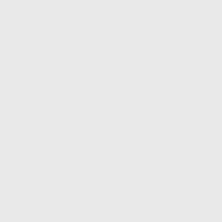
-
+
-
+
AÑADIR
AÑADIR
ANAXBLEND ENAMEL
ANAXBLEND
PASTE
TRANSPARENTE FLOW
ANAXDENT
|
Ref. Grupo
ANAXDENT
|
Ref. Grupo
39
44
,96
€
44,16 €
,81
€
49,53 €
Oferta
Oferta
SELECCIONAR REFERENCIA
SELECCIONAR REFERENCIA