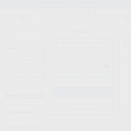
Stock de más de 15.000 productos
¡Hola!
Inicia sesión para ver los precios
del carrito con tus condiciones y
Proclinic
descuentos aplicados.
¿Todavía no tienes nuestra App?
¡Descárgala para ser siempre el primero en conocer nuestras
promociones y descuentos! Disponible en Google Play o App Store.
Google Play
¿Has olvidado tu contraseña?
Inicio
/
Laboratorio
/
Composites lab.
/
Composite anaxdent
Composites lab. -
Composite anaxdent
Registrarme
26
productos encontrados
Filtrar
COMPOSITES LAB.
Borrar filtros