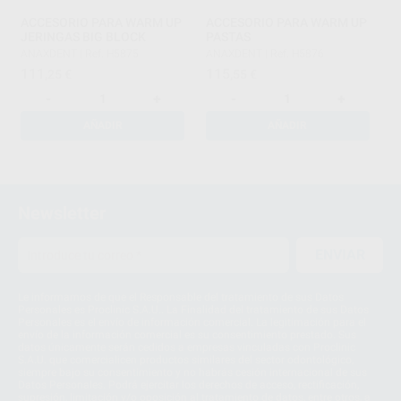
ACCESORIO PARA WARM UP
ACCESORIO PARA WARM UP
JERINGAS BIG BLOCK
PASTAS
ANAXDENT
|
Ref. H5875
ANAXDENT
|
Ref. H5876
111
115
,25
€
,55
€
-
+
-
+
AÑADIR
AÑADIR
1
2
Newsletter
ENVIAR
Le informamos de que el Responsable del tratamiento de sus Datos
Personales es Proclinic S.A.U.. La Finalidad del tratamiento de sus Datos
Personales es el envío de información comercial. La legitimación para el
envío de la información comercial es su consentimiento prestado. Sus
datos únicamente serán cedidos a empresas vinculadas con Proclinic
S.A.U. que comercialicen productos similares del sector odontológico,
siempre bajo su consentimiento y no habrás cesión internacional de sus
Datos Personales. Podrá ejercitar los derechos de acceso, rectificación,
supresión, limitación y/o oposición al tratamiento de datos, entre otros, a