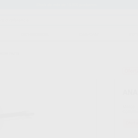
Stock de más de 15.000 productos
ORTODONCIA
CAD/CAM
EST
NTIN PASTE
Ofert
ANA
Marca
Conteni
Oferta