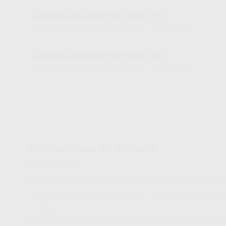
ANAXBLEND DENTIN PASTE C2
H5715
20033005
Ref. Proclinic
Ref. fabricante
ANAXBLEND DENTIN PASTE D3
H5717
20043005
Ref. Proclinic
Ref. fabricante
Características del producto
Proclinic informa:
Sistema de recubrimiento en base a composites que une las ma
masas fluidas (75 % de contenido en relleno de cerámica). Lo
esmalte natural.
Esta fusión hace que se trabaje más rápido y fácilmente, sin imp