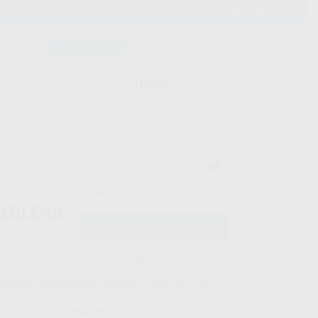
900 393 939
Envíos gratuitos desde 110€
Llama GRATIS a Clínica
Carrito mágico
UDIANTES
FOLLETOS
FORMACIONES
¡Hola!
Inicia sesión para ver los precios
del carrito con tus condiciones y
descuentos aplicados.
a
¿Has olvidado tu contraseña?
XBLEND DENTIN PASTE
ANAXDENT
do
4 gr.
Registrarme
37,30 €
Comprando
1 unidad
te ahorras el
10%
Precio web