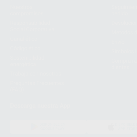
Nuestros
Seguimien
compromisos
pedido
Responsabilidad
Devolucio
Social Corporativa
Métodos d
Canal ético
Envío
Código ético
Símbolos 
Sostenibilidad
Compra rá
energética
dientes
Trabaja con nosotros
Preguntas Frecuentes
(FAQ)
Descarga nuestra App
DISPONIBLE EN
DISPONIBLE 
GOOGLE PLAY
APP STOR