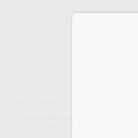
Envíos gratuitos desde 110€
Elige un modelo
ANAXBLEND DENTIN PASTE A1
H5701
20011005
Ref. Proclinic
Ref. fabricante