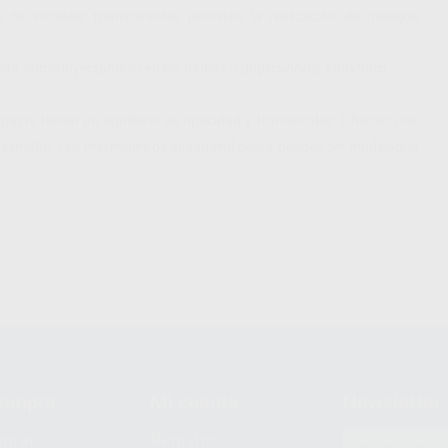
 de incisales transparentes permiten la realización de trabajos
pas, como inyectándolo en las muflas o duplicadores Anaxform.
pasta tienen un equilibrio de opacidad y translucidez. Ofrecen una
s del esmalte. Los materiales de anaxblend pasta pueden ser modelados
compra
Mi cuenta
Newsletter
prar
Registro