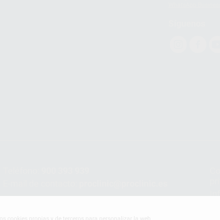
WhatsApp Busines
Síguenos
Teléfono:
900 393 939
Co
pr
E-mail de contacto:
proclinic@proclinic.es
In
Po
mos cookies propias y de terceros para personalizar la web