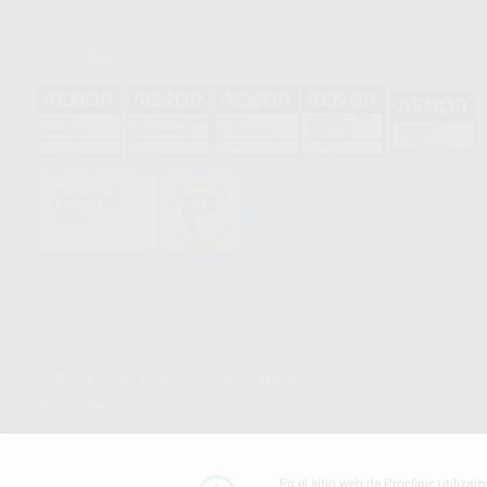
Acreditaciones
HCO-0060/2023
GA-2008/0342
SST-0118/2023
ER-0120/1997
GS-0001/2017
PROCLINIC S.A.U.
Copyright (c) 2026
Aviso legal
En el sitio web de Proclinic utiliza