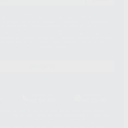
ENVIAR
ue el Responsable del tratamiento de sus Datos Personales es Proclinic
d del tratamiento de sus Datos Personales es el envío de información
imación para el envío de la información comercial es su consentimiento
s únicamente serán cedidos a empresas vinculadas con Proclinic S.A.U.
roductos similares del sector odontológico, siempre bajo su
 habrás cesión internacional de sus Datos Personales. Podrá ejercitar los
 rectificación, supresión, limitación y/o oposición al tratamiento de datos,
és de lopd@proclinic.es. Si desea conocer información adicional sobre el
os personales, acceda a:
Protección de datos
CONTACTO
Laboratorio
Whatsapp
39
900 800 880
665 533 087
hatsApp Business son proporcionados por WhatsApp Ireland Limited
. La información que controla WhatsApp Ireland puede ser transferida a
acebook Inc.. Dicha Transferencia Internacional de Datos ofrece
 al basarse en la Cláusula Contractual Tipo para la transferencia de
terceros países. Puede ampliar la información en el siguiente enlace: