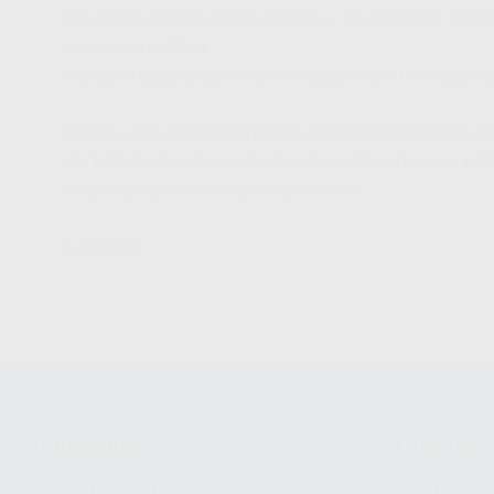
Los cálidos colores de las dentinas y las diferentes masas
sumamente estéticos.
Anaxblend se puede aplicar tanto modelando por técnica de ca
Gracias a una mezcla ideal de sus pigmentos, las dentinas en 
alta fiabilidad de color, sin dejar bordes visibles en las capa
con precisión y ofrecen una alta estabilidad.
ANAXDENT
Conócenos
Guía de 
¿Quiénes somos?
Cómo com