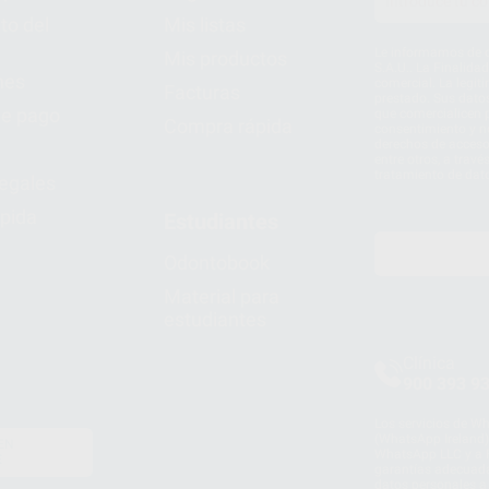
to del
Mis listas
Le informamos de q
Mis productos
S.A.U.. La Finalida
nes
comercial. La legit
Facturas
prestado. Sus dato
e pago
que comercialicen p
Compra rápida
consentimiento y no
derechos de acceso,
entre otros, a trav
tratamiento de dat
legales
pida
Estudiantes
Odontobook
Material para
estudiantes
Clínica
900 393 9
Los servicios de W
(WhatsApp Ireland)
EN
WhatsApp LLC y a F
E
garantías adecuadas
datos personales a 