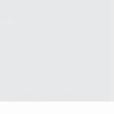
s Data Transfer Addendum
.
ndiciones Generales de Contratación
y
Política de
ivacidad
formación Corporativa
lítica de Cookies