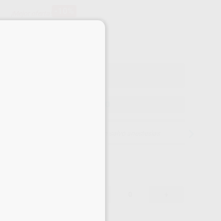
-10%
¡Mejor oferta!
37
×
,30
€
22 €
o con IVA incluido 45,13 €
ELEGIR MODELO
15 días para cambiar de opinión salvo anestesias
37,30 €
-10%
-
+