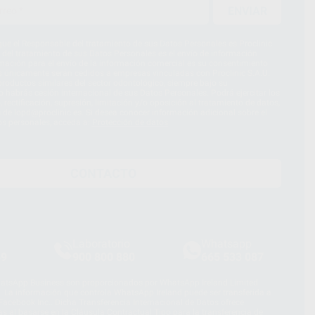
ENVIAR
ue el Responsable del tratamiento de sus Datos Personales es Proclinic
d del tratamiento de sus Datos Personales es el envío de información
imación para el envío de la información comercial es su consentimiento
s únicamente serán cedidos a empresas vinculadas con Proclinic S.A.U.
roductos similares del sector odontológico, siempre bajo su
 habrás cesión internacional de sus Datos Personales. Podrá ejercitar los
 rectificación, supresión, limitación y/o oposición al tratamiento de datos,
és de lopd@proclinic.es. Si desea conocer información adicional sobre el
os personales, acceda a:
Protección de datos
CONTACTO
Laboratorio
Whatsapp
39
900 800 880
665 533 087
hatsApp Business son proporcionados por WhatsApp Ireland Limited
. La información que controla WhatsApp Ireland puede ser transferida a
acebook Inc.. Dicha Transferencia Internacional de Datos ofrece
 al basarse en la Cláusula Contractual Tipo para la transferencia de