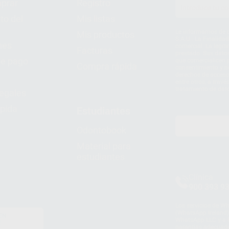
prar
Registro
to del
Mis listas
Le informamos de q
Mis productos
S.A.U.. La Finalida
nes
comercial. La legit
Facturas
prestado. Sus dato
e pago
que comercialicen p
Compra rápida
consentimiento y no
derechos de acceso,
entre otros, a trav
tratamiento de dat
legales
pida
Estudiantes
Odontobook
Material para
estudiantes
Clínica
900 393 9
Los servicios de W
(WhatsApp Ireland)
EN
WhatsApp LLC y a F
E
garantías adecuadas