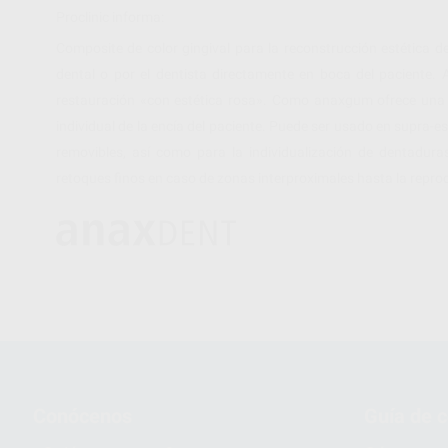
Proclinic informa:
Composite de color gingival para la reconstrucción estética de
dental o por el dentista directamente en boca del paciente.
restauración «con estética rosa». Como anaxgum ofrece una a
individual de la encía del paciente. Puede ser usado en supra-
removibles, así como para la individualización de dentadura
retoques finos en caso de zonas interproximales hasta la repro
Conócenos
Guía de 