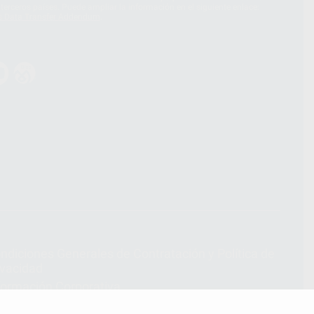
terceros países. Puede ampliar la información en el siguiente enlace:
s Data Transfer Addendum
.
ndiciones Generales de Contratación
y
Política de
ivacidad
formación Corporativa
lítica de Cookies