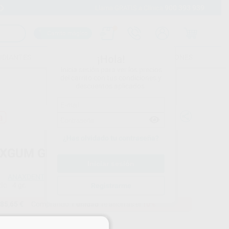
900 393 939
Envíos gratuitos desde 110€
Llama GRATIS a Clínica
Carrito mágico
UDIANTES
FOLLETOS
FORMACIONES
¡Hola!
Inicia sesión para ver los precios
del carrito con tus condiciones y
descuentos aplicados.
a
¿Has olvidado tu contraseña?
XGUM GINGIVA PASTA
ANAXDENT
do
4 gr.
Registrarme
85,65 €
Comprando
1 unidad
te ahorras el
10%
×
Precio web