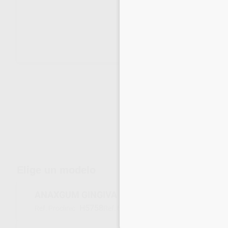
Envíos gratuitos desde 110€
Elige un modelo
ANAXGUM GINGIVA PASTA LIGHT PINK
H5758
25101005
Ref. Proclinic
Ref. fabricante
Inicia 