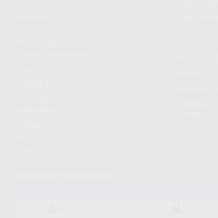
¿Quiénes somos?
Cómo com
Nuestros
Seguimien
compromisos
pedido
Responsabilidad
Devolucio
Social Corporativa
Métodos d
Canal ético
Envío
Código ético
Símbolos 
Sostenibilidad
Compra rá
energética
dientes
Trabaja con nosotros
Preguntas Frecuentes
(FAQ)
Descarga nuestra App
DISPONIBLE EN
DISPONIBLE 
GOOGLE PLAY
APP STOR