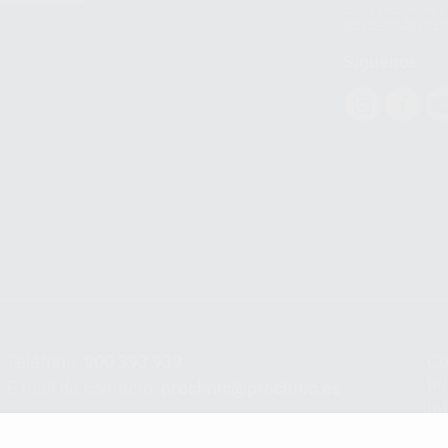
datos personales a 
WhatsApp Busines
Síguenos
Teléfono:
900 393 939
Co
pr
E-mail de contacto:
proclinic@proclinic.es
In
Po