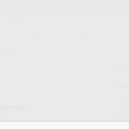
Stock de más de 15.000 productos
ORTODONCIA
CAD/CAM
EST
IVA PASTA
Ofert
ANA
Marca
Conteni
Oferta