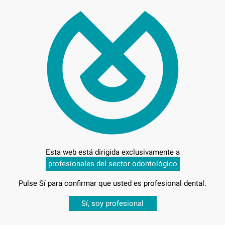
94,
Precio
Entrega en 24h
Esta web está dirigida exclusivamente a
profesionales del sector odontológico
Pulse Sí para confirmar que usted es profesional dental.
Desbloquea todas tus ventajas
Sí, soy profesional
sesión
para disfrutar de todos tus
descuentos y condiciones esp