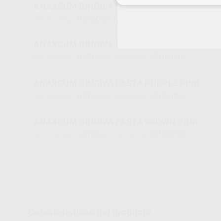
ANAXGUM GINGIVA PASTA DARK PINK
H5760
25102005
Ref. Proclinic
Ref. fabricante
ANAXGUM GINGIVA PASTA ORANGE PINK
H5762
25103005
Ref. Proclinic
Ref. fabricante
ANAXGUM GINGIVA PASTA PURPLE PINK
H5764
25104005
Ref. Proclinic
Ref. fabricante
ANAXGUM GINGIVA PASTA BROWN PINK
H5766
25105005
Ref. Proclinic
Ref. fabricante
Características del producto