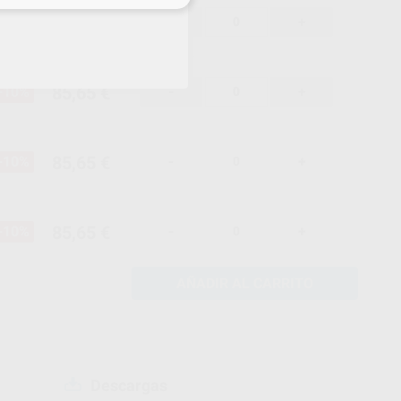
85,65 €
-10%
-
+
85,65 €
-10%
-
+
85,65 €
-10%
-
+
85,65 €
-10%
-
+
AÑADIR AL CARRITO
Descargas