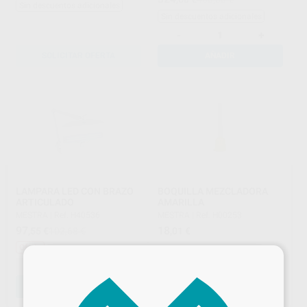
Sin descuentos adicionales
Sin descuentos adicionales
-
+
SOLICITAR OFERTA
AÑADIR
LAMPARA LED CON BRAZO
BOQUILLA MEZCLADORA
ARTICULADO
AMARILLA
MESTRA
|
Ref. H40536
MESTRA
|
Ref. H00253
97
18
,55
€
102,68 €
,01
€
Oferta
×
-
+
-
+
AÑADIR
AÑADIR