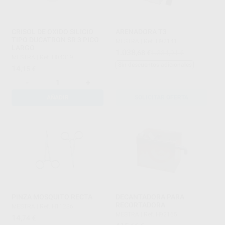
CRISOL DE OXIDO SILICIO
ARENADORA T3
TIPO DUCATRON SR 3 PICO
MESTRA
|
Ref. H92141
LARGO
1.038
,68
€
1.384,91 €
MESTRA
|
Ref. H04319
Sin descuentos adicionales
14
,15
€
-
+
AÑADIR
SOLICITAR OFERTA
PINZA MOSQUITO RECTA
DECANTADORA PARA
RECORTADORA
MESTRA
|
Ref. H11236
MESTRA
|
Ref. H92165
14
,74
€