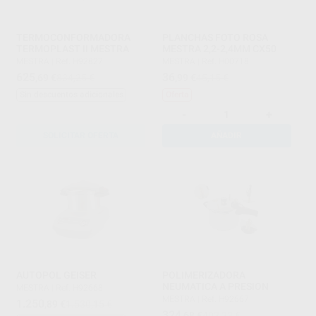
TERMOCONFORMADORA
PLANCHAS FOTO ROSA
TERMOPLAST II MESTRA
MESTRA 2,2-2,4MM CX50
MESTRA
|
Ref. H92827
MESTRA
|
Ref. H00718
625
36
,69
€
834,25 €
,99
€
45,15 €
Sin descuentos adicionales
Oferta
-
+
SOLICITAR OFERTA
AÑADIR
AUTOPOL GEISER
POLIMERIZADORA
NEUMATICA A PRESION
MESTRA
|
Ref. H92668
MESTRA
|
Ref. H92667
1.250
,89
€
1.530,15 €
324
,68
€
403,33 €