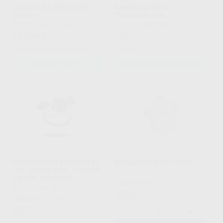
CABINA DE LIMPIEZA DE
BANDEJA PORTA-
VAPOR
TRABAJOS 1UD.
MESTRA
|
Ref. H11057
MESTRA
|
Ref. Grupo
1.245
77
,42
€
1.443,96 €
,91
€
95,08 €
Sin descuentos adicionales
Oferta
SOLICITAR OFERTA
SELECCIONAR REFERENCIA
MICROMOTOR ESCOBILLAS
DECANTADOR DE YESOS
- A3 - 35 000 RPM - TORQUE
MESTRA
|
Ref. H11055
3 N·CM - CARBONO
327
,11
€
399,23 €
MESTRA
|
Ref. H92939
Oferta
192
,48
€
234,90 €
-
+
Oferta