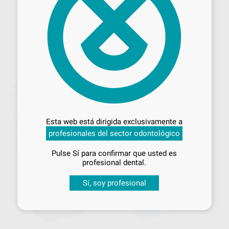
ASPIRACION EOLO
CEPILLO DE BORREGO CON
INDUCCION MESTRA
EJE MONTADO
Desbloquea todas tus ventajas
MESTRA
|
Ref. H92802
MESTRA
|
Ref. H14295
1.490
27
,34
€
1.727,93 €
,07
€
Inicia sesión
para disfrutar de todos
Esta web está dirigida exclusivamente a
tus
descuentos y condiciones
Sin descuentos adicionales
-
+
profesionales del sector odontológico
especiales
SOLICITAR OFERTA
AÑADIR
Pulse Sí para confirmar que usted es
¡Iniciar sesión!
profesional dental.
Sí, soy profesional