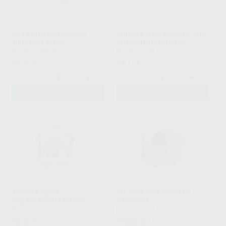
CAJA CON MEMBRANA
TOBERA SOPLADOR DE AIRE
100X100X45MM
COMPRIMIDO 105MM
MESTRA
|
Ref. H11016
MESTRA
|
Ref. H92164
79
31
,29
€
,17
€
-
+
-
+
AÑADIR
AÑADIR
ARTICULADOR
RH 3000 CON DISCO DE
BALANCEADO LIGERO
CARBURO
MESTRA
|
Ref. H11125
MESTRA
|
Ref. H92685
73
1.062
,08
€
85,86 €
,14
€
1.231,46 €