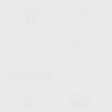
ARTICULADOR FUNCIONAL
MICROMOTOR INDUCCION -
DOS PUNTOS
221 - 50 000 RPM - TORQUE
5,8 N·CM
MESTRA
|
Ref. H11113
MESTRA
|
Ref. H92938
31
,22
€
39,12 €
342
,91
€
418,50 €
Oferta
Oferta
-
+
AÑADIR
SOLICITAR OFERTA