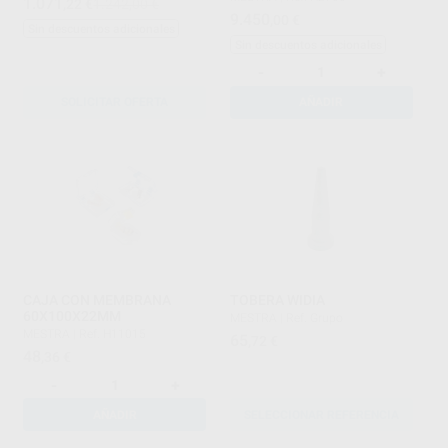
1.071
,22
€
1.242,00 €
9.450
,00
€
Sin descuentos adicionales
Sin descuentos adicionales
-
+
SOLICITAR OFERTA
AÑADIR
CAJA CON MEMBRANA
TOBERA WIDIA
60X100X22MM
MESTRA
|
Ref. Grupo
MESTRA
|
Ref. H11015
65
,72
€
48
,36
€
-
+
AÑADIR
SELECCIONAR REFERENCIA