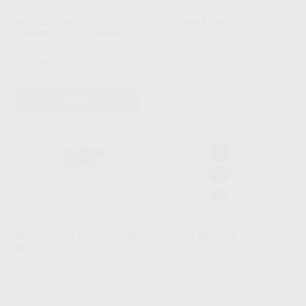
REPOSICION DISCO
CAJA PARA PROTESIS
CARBURO SILICI 254MM
MESTRA
|
Ref. Grupo
MESTRA
|
Ref. H92689
95
,38
€
143
,64
€
-
+
AÑADIR
SELECCIONAR REFERENCIA
ANODIZADOR PARA TITANIO
CEPILLO DE PULIR 4
MESTRA
HILERAS
MESTRA
|
Ref. H92004
MESTRA
|
Ref. Grupo
604
49
,01
€
805,35 €
,49
€
Sin descuentos adicionales