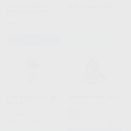
INDIVIDUALIZADOR DE
PIEDRA ABRASIVA VERDE
MUÑONES 86X70 MM.
MESTRA
|
Ref. Grupo
MESTRA
|
Ref. H00814
12
,07
€
39
,88
€
-
+
AÑADIR
SELECCIONAR REFERENCIA
COMPRESOR 80L/MIN SIN
ASPIRADOR GEMINI 1.200W
SECADOR
MESTRA
|
Ref. H100604
MESTRA
|
Ref. H100501
424
,55
€
562,12 €
707
,35
€
820,12 €
Oferta
Sin descuentos adicionales
-
+