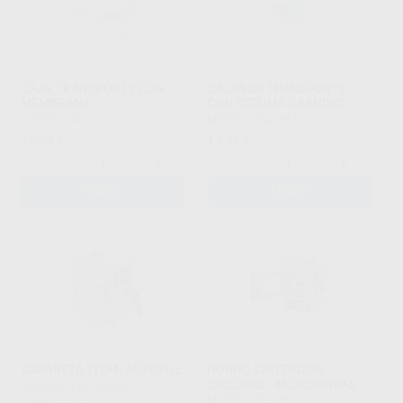
CAJA TRANSPORTE CON
CAJAS DE TRANSPORTE
MEMBRANA
CON ESPUMA GRANDES
MESTRA
|
Ref. H10022
MESTRA
|
Ref. H11019
16
14
,59
€
,82
€
-
+
-
+
AÑADIR
AÑADIR
VAPORETA TITAN AUTOFILL
HORNO SINTERIZAR
CIRCONIO - MICROONDAS
MESTRA
|
Ref. H92935
MESTRA
|
Ref. H2700