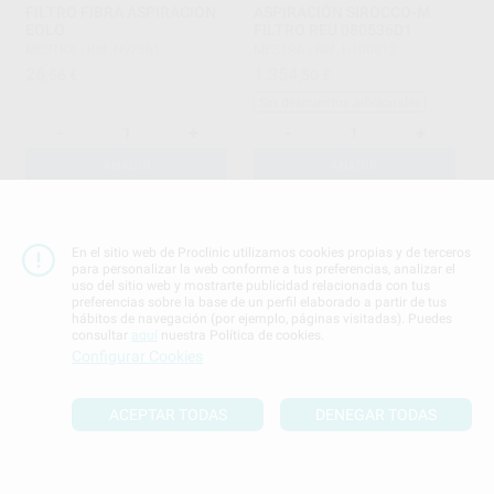
FILTRO FIBRA ASPIRACION
ASPIRACIÓN SIROCCO-M
EOLO
FILTRO REU 080536D1
MESTRA
|
Ref. H92861
MESTRA
|
Ref. H100612
26
1.354
,56
€
,50
€
Sin descuentos adicionales
-
+
-
+
AÑADIR
AÑADIR
En el sitio web de Proclinic utilizamos cookies propias y de terceros
para personalizar la web conforme a tus preferencias, analizar el
uso del sitio web y mostrarte publicidad relacionada con tus
preferencias sobre la base de un perfil elaborado a partir de tus
hábitos de navegación (por ejemplo, páginas visitadas). Puedes
consultar
aquí
nuestra Política de cookies.
Configurar Cookies
MECHERO CON GAS CON
CALENTADOR DE CERA
RECIP DE CERA
DIGITAL
ACEPTAR TODAS
DENEGAR TODAS
MESTRA
|
Ref. Grupo
MESTRA
|
Ref. H92032
130
217
,54
€
,96
€
273,13 €
Oferta