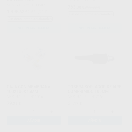
MESTRA
|
Ref. H92712
MESTRA
|
Ref. H100502
763
,88
€
909,39 €
1.898
,32
€
2.531,09 €
Sin descuentos adicionales
Sin descuentos adicionales
SOLICITAR OFERTA
SOLICITAR OFERTA
CAJA CON MEMBRANA
TOBERA SOPLADOR DE AIRE
100X100X45MM
COMPRIMIDO 105MM
MESTRA
|
Ref. H11016
MESTRA
|
Ref. H92164
79
31
,29
€
,17
€
-
+
-
+
AÑADIR
AÑADIR