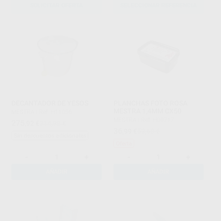
SOLICITAR OFERTA
SELECCIONAR REFERENCIA
DECANTADOR DE YESOS
PLANCHAS FOTO ROSA
MESTRA 1,4MM CX50
MESTRA
|
Ref. H11056
MESTRA
|
Ref. H00717
275
,92
€
314,98 €
36
,99
€
52,68 €
Sin descuentos adicionales
Oferta
-
+
-
+
AÑADIR
AÑADIR