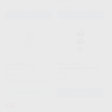
415
,66
€
-
+
-
+
AÑADIR
AÑADIR
IRIS 2 EVOLUTION
CEPILLO DE PULIR 3
HILERAS CONVERGENTES
MESTRA
|
Ref. H92465
MESTRA
|
Ref. H14201
960
,79
€
1.281,05 €
51
,58
€
Sin descuentos adicionales
-
+
SOLICITAR OFERTA
AÑADIR
35%