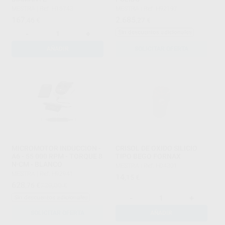
MESTRA
|
Ref. H15743
MESTRA
|
Ref. H92197
167
2.685
,46
€
,27
€
Sin descuentos adicionales
-
+
AÑADIR
SOLICITAR OFERTA
MICROMOTOR INDUCCION -
CRISOL DE OXIDO SILICIO
A6 - 55 000 RPM - TORQUE 8
TIPO BEGO FORNAX
N·CM - BLANCO
MESTRA
|
Ref. H04301
MESTRA
|
Ref. H92941
14
,15
€
628
,76
€
729,00 €
-
+
Sin descuentos adicionales
SOLICITAR OFERTA
AÑADIR