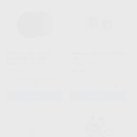
REPOSICION DISCO DE
BAÑO ULTRASONIDOS INOX
DIAMANTE 254 MM.
5,8L
MESTRA
|
Ref. H92691
MESTRA
|
Ref. H92008
755
549
,38
€
,40
€
Sin descuentos adicionales
-
+
-
+
AÑADIR
AÑADIR