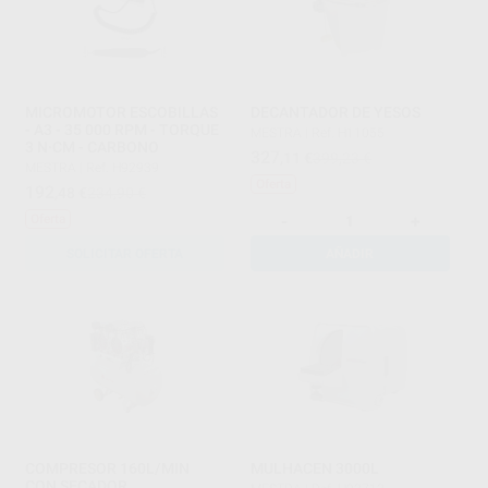
MICROMOTOR ESCOBILLAS
DECANTADOR DE YESOS
- A3 - 35 000 RPM - TORQUE
MESTRA
|
Ref. H11055
3 N·CM - CARBONO
327
,11
€
399,23 €
MESTRA
|
Ref. H92939
Oferta
192
,48
€
234,90 €
-
+
Oferta
SOLICITAR OFERTA
AÑADIR
COMPRESOR 160L/MIN
MULHACEN 3000L
CON SECADOR