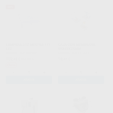
38%
LAMPARA LUZ MESTRA 117
CAJA CON MEMBRANA
LED
55X49X25MM
MESTRA
|
Ref. H92932
MESTRA
|
Ref. H11017
102
18
,42
€
164,55 €
,41
€
Oferta
-
+
-
+
AÑADIR
AÑADIR