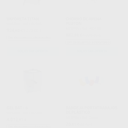
VAPORETA TITAN
CHORRO DE ARENA
PLUTON
MESTRA
|
Ref. H92936
MESTRA
|
Ref. H92130
924
,60
€
1.072,00 €
882
,98
€
1.080,09 €
Sin descuentos adicionales
Sin descuentos adicionales
SOLICITAR OFERTA
SOLICITAR OFERTA
GEL BAT - 6
BANDEJA PORTATRABAJOS
DE PLÁSTICO
MESTRA
|
Ref. H92269
MESTRA
|
Ref. Grupo
4.012
,97
€
26
,81
€
32,72 €
Sin descuentos adicionales