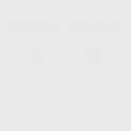
102
18
,42
€
164,55 €
,41
€
Oferta
-
+
-
+
AÑADIR
AÑADIR
VAPORETA TITAN
CHORRO DE ARENA
PLUTON
MESTRA
|
Ref. H92936
MESTRA
|
Ref. H92130
924
,60
€
1.072,00 €
882
,98
€
1.080,09 €
Sin descuentos adicionales
Sin descuentos adicionales
SOLICITAR OFERTA
SOLICITAR OFERTA