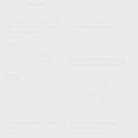
MICROMOTOR INDUCCION -
CRISOL DE OXIDO SILICIO
A6 - 55 000 RPM - TORQUE 8
TIPO BEGO FORNAX
N·CM - BLANCO
MESTRA
|
Ref. H04301
MESTRA
|
Ref. H92941
14
,15
€
628
,76
€
729,00 €
-
+
Sin descuentos adicionales
SOLICITAR OFERTA
AÑADIR
38%
LAMPARA LUZ MESTRA 117
CAJA CON MEMBRANA
LED
55X49X25MM
MESTRA
|
Ref. H92932
MESTRA
|
Ref. H11017