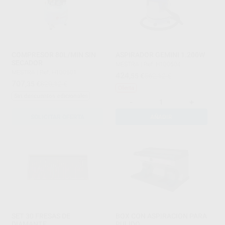
COMPRESOR 80L/MIN SIN
ASPIRADOR GEMINI 1.200W
SECADOR
MESTRA
|
Ref. H100604
MESTRA
|
Ref. H100501
424
,55
€
562,12 €
707
,35
€
820,12 €
Oferta
Sin descuentos adicionales
-
+
SOLICITAR OFERTA
AÑADIR
SET 30 FRESAS DE
BOX CON ASPIRACION PARA
DIAMANTE
PULIDO