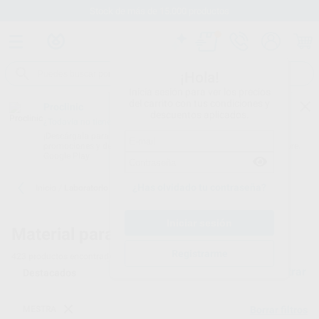
tos
Envíos gratuitos desde 110
¡Hola!
Inicia sesión para ver los precios
del carrito con tus condiciones y
Proclinic
descuentos aplicados.
¿Todavía no tienes nuestra App?
¡Descárgala para ser siempre el primero en conocer nuestras
promociones y descuentos! Disponible en Google Play o App Store.
Google Play
¿Has olvidado tu contraseña?
Inicio
/
Laboratorio
Material para laboratorio dental
Registrarme
423
productos encontrados
Filtrar
MESTRA
Borrar filtros