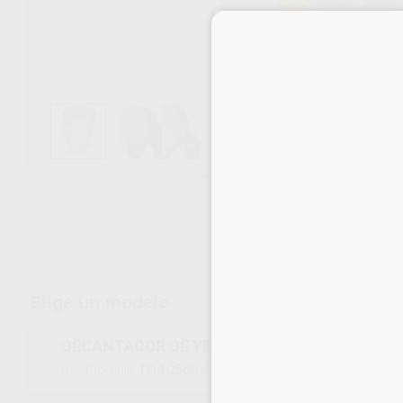
Envíos gratuitos desde 110€
Elige un modelo
DECANTADOR DE YESOS
H11056
080087
Ref. Proclinic
Ref. fabricante