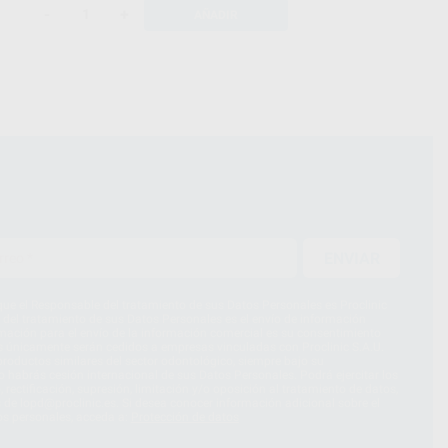
-
+
AÑADIR
ENVIAR
ue el Responsable del tratamiento de sus Datos Personales es Proclinic
d del tratamiento de sus Datos Personales es el envío de información
imación para el envío de la información comercial es su consentimiento
s únicamente serán cedidos a empresas vinculadas con Proclinic S.A.U.
roductos similares del sector odontológico, siempre bajo su
 habrás cesión internacional de sus Datos Personales. Podrá ejercitar los
 rectificación, supresión, limitación y/o oposición al tratamiento de datos,
és de lopd@proclinic.es. Si desea conocer información adicional sobre el
os personales, acceda a:
Protección de datos