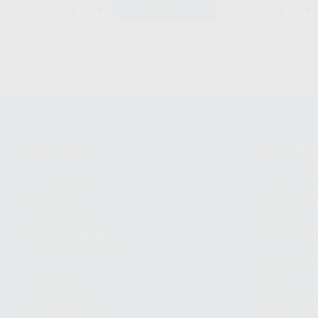
-
+
-
+
AÑADIR
Conócenos
Guía de 
¿Quiénes somos?
Cómo com
Nuestros
Seguimien
compromisos
pedido
Responsabilidad
Devolucio
Social Corporativa
Métodos d
Canal ético
Envío
Código ético
Símbolos 
Sostenibilidad