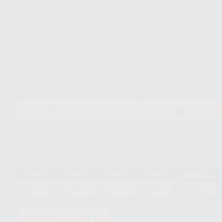
Compra rá
energética
dientes
Trabaja con nosotros
Preguntas Frecuentes
(FAQ)
Descarga nuestra App
DISPONIBLE EN
DISPONIBLE 
GOOGLE PLAY
APP STOR
Acreditaciones
HCO-0060/2023
GA-2008/0342
SST-0118/2023
ER-0120/1997
GS-0001/2017