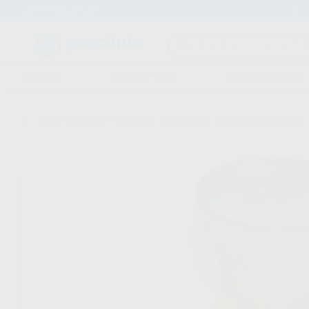
Entrega en 24h
15 días para cambiar de opinión
CLÍNICA
LABORATORIO
EQUIPAMIENTO
Inicio
/
Laboratorio
/
Maquinaria
/
Decantadoras
/
DECANTADOR DE YESOS