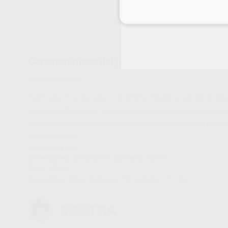
Inicia 
Características del producto
Proclinic informa:
Fabricada en polipropileno resistente. Rápida y sencilla limp
cierre hermético de su tapa impide la propagación de malos olo
Su tamaño y forma han sido pensados para una sencilla instala
Datos técnicos:
Capacidad: 14 l.
Dimensiones: Alto 350mm, Diámetro 350mm
Peso: 2,2 kg.
Accesorios:
Bolsa de plástico 20 unidades H11032