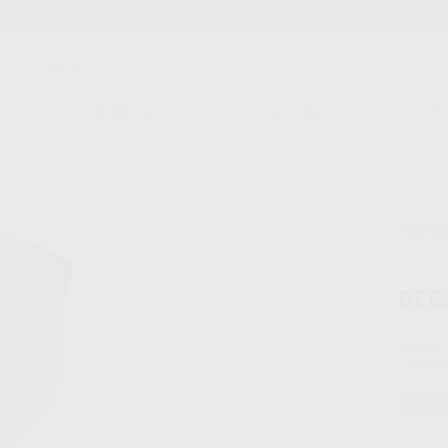
Stock de más de 15.000 productos
ORTODONCIA
CAD/CAM
EST
Sin d
DEC
Marca
Conteni
Oferta