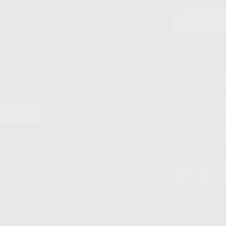
pida
Estudiantes
Odontobook
Material para
estudiantes
Clínica
900 393 9
Los servicios de W
(WhatsApp Ireland)
EN
WhatsApp LLC y a F
E
garantías adecuadas
datos personales a 
WhatsApp Busines
Síguenos