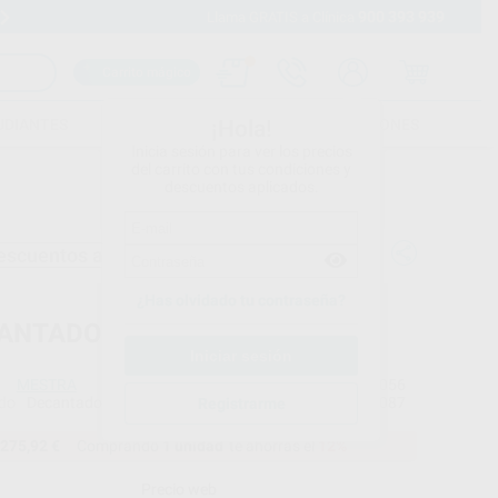
900 393 939
Envíos gratuitos desde 110€
Llama GRATIS a Clínica
Carrito mágico
UDIANTES
FOLLETOS
FORMACIONES
¡Hola!
Inicia sesión para ver los precios
del carrito con tus condiciones y
descuentos aplicados.
escuentos adicionales
¿Has olvidado tu contraseña?
ANTADOR DE YESOS
MESTRA
Ref. Proclinic
H11056
do
Decantador + 2 Recambios de bolsa de plástico.
Ref. fabricante
080087
Registrarme
275,92 €
Comprando
1 unidad
te ahorras el
12%
Precio web