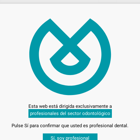
314
Entrega en 24h
Esta web está dirigida exclusivamente a
profesionales del sector odontológico
-
Pulse Sí para confirmar que usted es profesional dental.
Desbloquea todas tus ventajas
Sí, soy profesional