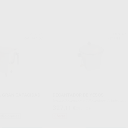
MESTRA
MESTRA
Ref. H92167
Ref. H11055
 GRAN CAPACIDAD
DECANTADOR DE YESOS
Envase Decantador + 2 Recambios de bolsa de
plástico.
327
,11
€
399,23 €
adicionales
Oferta