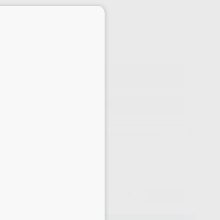
-12%
×
¡Mejor oferta!
275
,92
€
,98 €
Precio con IVA incluido 333,86 €
ELEGIR CANTIDAD
15 días para cambiar de opinión salvo anestesias
275,92 €
12%
-
+