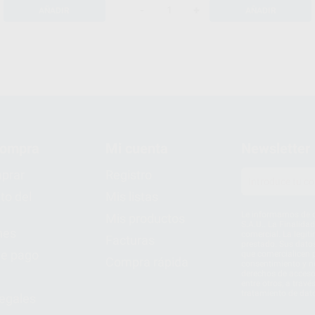
-
+
AÑADIR
AÑADIR
compra
Mi cuenta
Newsletter
prar
Registro
to del
Mis listas
Le informamos de q
Mis productos
S.A.U.. La Finalida
nes
comercial. La legit
Facturas
prestado. Sus dato
e pago
que comercialicen p
Compra rápida
consentimiento y no
derechos de acceso,
entre otros, a trav
tratamiento de dat
legales