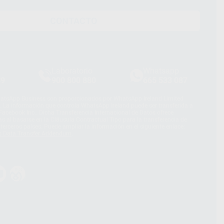
CONTACTO
Laboratorio
Whatsapp
39
900 800 880
665 533 087
hatsApp Business son proporcionados por WhatsApp Ireland Limited
. La información que controla WhatsApp Ireland puede ser transferida a
acebook Inc.. Dicha Transferencia Internacional de Datos ofrece
 al basarse en la Cláusula Contractual Tipo para la transferencia de
terceros países. Puede ampliar la información en el siguiente enlace:
s Data Transfer Addendum
.