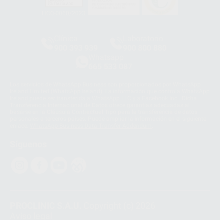
HCO-0060/2023
Clínica
Laboratorio
900 393 939
900 800 880
Whatsapp
665 533 087
Los servicios de WhatsApp Business son proporcionados por WhatsApp
Ireland Limited (WhatsApp Ireland). La información que controla WhatsApp
Ireland puede ser transferida a WhatsApp LLC y a Facebook Inc.. Dicha
Transferencia Internacional de Datos ofrece garantías adecuadas al
basarse en la Cláusula Contractual Tipo para la transferencia de datos
personales a terceros países. Puede ampliar la información en el siguiente
enlace:
WhatsApp Business Data Transfer Addendum
.
Síguenos
PROCLINIC S.A.U.
Copyright (c) 2026
Aviso legal