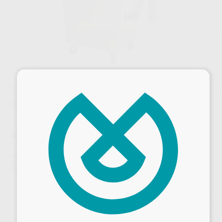
×
Sin descuentos adicionales
DECANTADORA GRAN CAPACIDAD
Marca
MESTRA
Contenido
1 unidad
Ref. Proclinic
H92167
Ref. fabricante
080089
Precio web
1.245
Desbloquea todas tus ventajas
,52
€