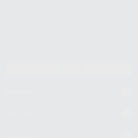
Le informamos de que el Responsable del tratamiento de sus Datos
Personales es Proclinic S.A.U.. La Finalidad del tratamiento de sus Datos
Personales es el envío de información comercial. La legitimación para el
envío de la información comercial es su consentimiento prestado. Sus
datos únicamente serán cedidos a empresas vinculadas con Proclinic
S.A.U. que comercialicen productos similares del sector odontológico,
siempre bajo su consentimiento y no habrás cesión internacional de sus
Datos Personales. Podrá ejercitar los derechos de acceso, rectificación,
supresión, limitación y/o oposición al tratamiento de datos, entre otros, a
través de lopd@proclinic.es. Si desea conocer información adicional sobre
el tratamiento de datos personales, acceda a:
Protección de datos
CONTACTO
Mi cuenta
Estudiantes
Conócenos