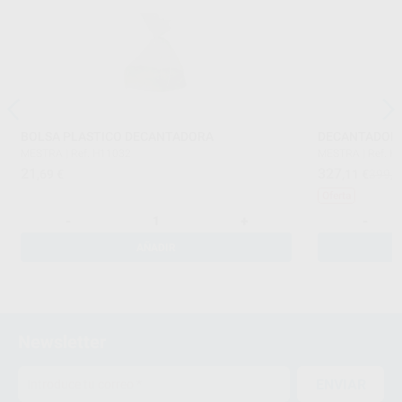
BOLSA PLASTICO DECANTADORA
DECANTADOR 
MESTRA
|
Ref. H11032
MESTRA
|
Ref. H
21
327
,69
€
,11
€
399,2
Oferta
-
+
-
AÑADIR
Newsletter
ENVIAR