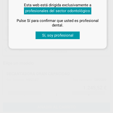
Inicia sesión
para disfrutar de todos
Precio con IVA incluido 1.507,08 €
Esta web está dirigida exclusivamente a
tus
descuentos y condiciones
profesionales del sector odontológico
especiales
Pulse Sí para confirmar que usted es profesional
¡Iniciar sesión!
dental.
ELEGIR CANTIDAD
Sí, soy profesional
15 días para cambiar de opinión salvo
anestesias
Elige un modelo
DECANTADORA GRAN CAPACIDAD
H92167
080089
Ref. Proclinic
Ref. fabricante
1.245,52 €
-
+
AÑADIR AL CARRITO