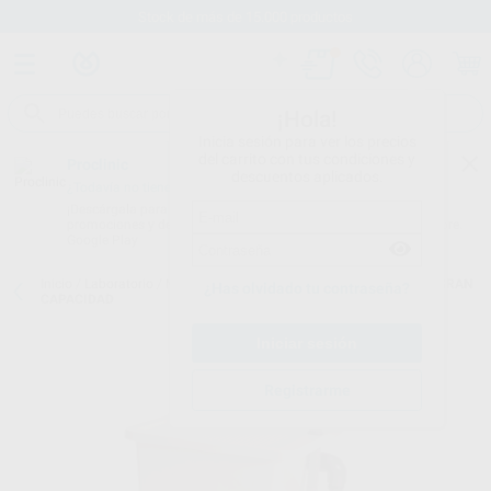
Stock de más de 15.000 productos
¡Hola!
Inicia sesión para ver los precios
del carrito con tus condiciones y
Proclinic
descuentos aplicados.
¿Todavía no tienes nuestra App?
¡Descárgala para ser siempre el primero en conocer nuestras
promociones y descuentos! Disponible en Google Play o App Store.
Google Play
Inicio
/
Laboratorio
/
Maquinaria
/
Decantadoras
/
DECANTADORA GRAN
¿Has olvidado tu contraseña?
CAPACIDAD
Registrarme