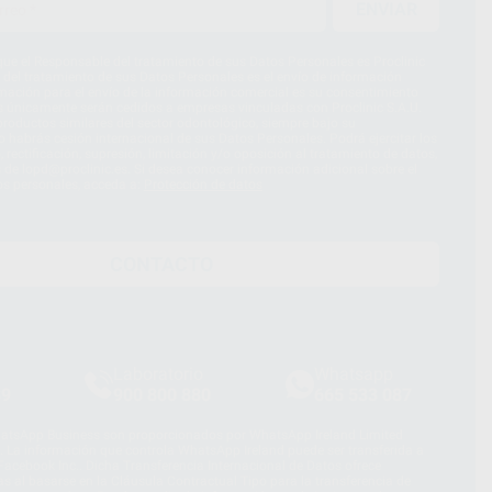
ENVIAR
ue el Responsable del tratamiento de sus Datos Personales es Proclinic
d del tratamiento de sus Datos Personales es el envío de información
imación para el envío de la información comercial es su consentimiento
s únicamente serán cedidos a empresas vinculadas con Proclinic S.A.U.
roductos similares del sector odontológico, siempre bajo su
 habrás cesión internacional de sus Datos Personales. Podrá ejercitar los
 rectificación, supresión, limitación y/o oposición al tratamiento de datos,
és de lopd@proclinic.es. Si desea conocer información adicional sobre el
os personales, acceda a:
Protección de datos
CONTACTO
Laboratorio
Whatsapp
39
900 800 880
665 533 087
hatsApp Business son proporcionados por WhatsApp Ireland Limited
. La información que controla WhatsApp Ireland puede ser transferida a
acebook Inc.. Dicha Transferencia Internacional de Datos ofrece
 al basarse en la Cláusula Contractual Tipo para la transferencia de