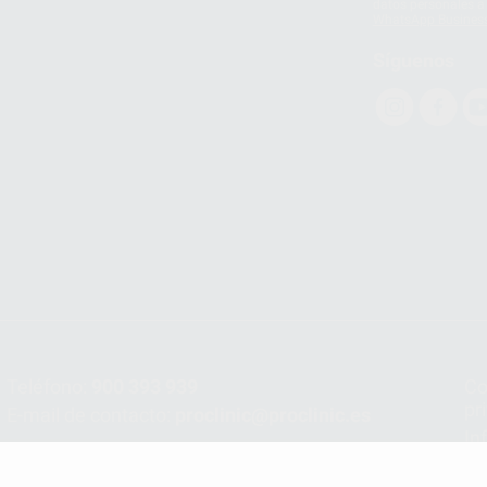
datos personales a 
WhatsApp Busines
Síguenos
Teléfono:
900 393 939
Co
pr
E-mail de contacto:
proclinic@proclinic.es
In
Po