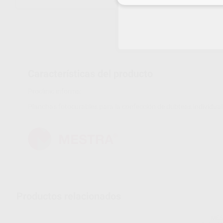
Características del producto
Proclinic informa:
Planchas fotocurables para la confección de dubteas individual
Productos relacionados
MES