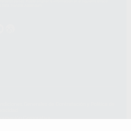
terceros países. Puede ampliar la información en el siguiente enlace:
s Data Transfer Addendum
.
ndiciones Generales de Contratación
y
Política de
ivacidad
formación Corporativa
lítica de Cookies