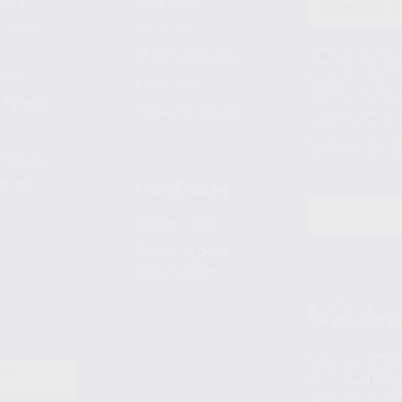
to del
Mis listas
Le informamos de q
Mis productos
S.A.U.. La Finalida
nes
comercial. La legit
Facturas
prestado. Sus dato
e pago
que comercialicen p
Compra rápida
consentimiento y no
derechos de acceso,
entre otros, a trav
tratamiento de dat
legales
pida
Estudiantes
Odontobook
Material para
estudiantes
Clínica
900 393 9
Los servicios de W
(WhatsApp Ireland)
EN
WhatsApp LLC y a F
E
garantías adecuadas