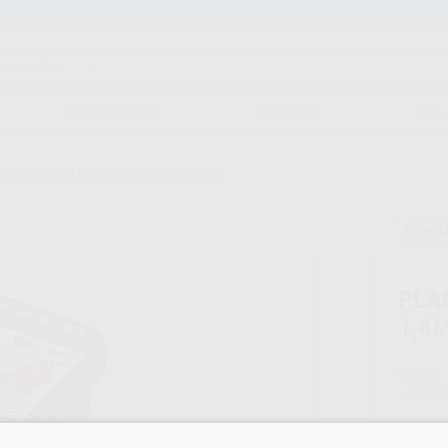
Stock de más de 15.000 productos
ORTODONCIA
CAD/CAM
EST
ANCHAS FOTO ROSA MESTRA 1,4MM CX50
Ofert
PLA
1,4
Marca
Conteni
Oferta