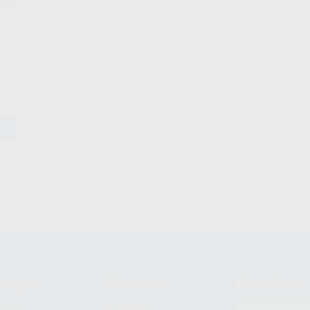
0718
compra
Mi cuenta
Newsletter
prar
Registro