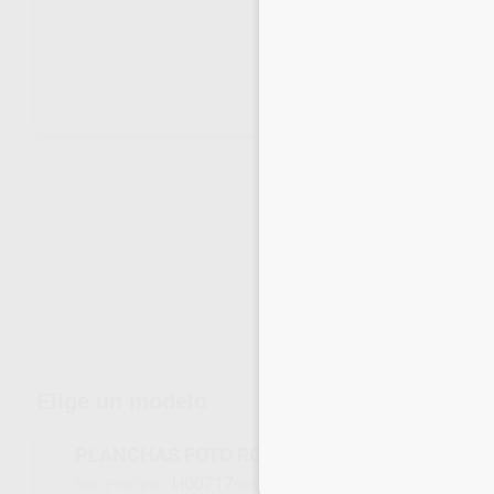
Envíos gratuitos desde 110€
Elige un modelo
PLANCHAS FOTO ROSA MESTRA 1,4MM CX50
H00717
130322
Ref. Proclinic
Ref. fabricante
Inicia 