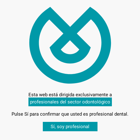
52,
Preci
Entrega en 24h
Esta web está dirigida exclusivamente a
profesionales del sector odontológico
Pulse Sí para confirmar que usted es profesional dental.
Desbloquea todas tus ventajas
Sí, soy profesional
sesión
para disfrutar de todos tus
descuentos y condiciones esp