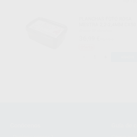
Ref. H0
PLANCHAS FOTO ROSA
MESTRA 2,2-2,4MM CX50
Envase 50 planchas
36
,99
€
45,15 €
Oferta
-
+
AÑADIR
Conócenos
Guía de 
¿Quiénes somos?
Cómo com