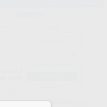
900 393 939
Envíos gratuitos desde 110€
Llama GRATIS a Clínica
Carrito mágico
UDIANTES
FOLLETOS
FORMACIONES
¡Hola!
Inicia sesión para ver los precios
del carrito con tus condiciones y
descuentos aplicados.
a
¿Has olvidado tu contraseña?
NCHAS FOTO ROSA MESTRA
MM CX50
Registrarme
MESTRA
Ref. Proclinic
H00717
do
Planchas fotocurables para la confección de dubteas individuales. Color rosa y de un grosor de 1,4mm.
Ref. fabricante
130322
36,99 €
Comprando
1 unidad
te ahorras el
30%
×