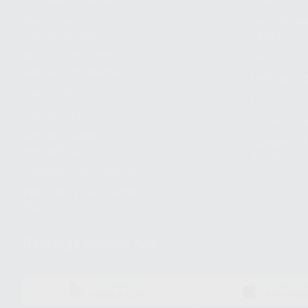
Nuestros
Seguimien
compromisos
pedido
Responsabilidad
Devolucio
Social Corporativa
Métodos d
Canal ético
Envío
Código ético
Símbolos 
Sostenibilidad
Compra rá
energética
dientes
Trabaja con nosotros
Preguntas Frecuentes
(FAQ)
Descarga nuestra App
DISPONIBLE EN
DISPONIBLE 
GOOGLE PLAY
APP STOR