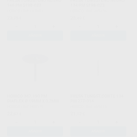
FRESA TUNGSTENO NEGRO
FRESA TUNGSTENO NEGRO
140 PM S198-023
134 PM S198-023
HORICO
|
Ref. H15491
HORICO
|
Ref. H15474
23
25
,75
€
,49
€
-
+
-
+
AÑADIR
AÑADIR
HORICO 347.190 PM
FRESA TUNGST.CORTE 134
DIAFLEX Ø 19MM X 0,2MM
PM 277-014
HORICO
|
Ref. H99175
HORICO
|
Ref. H15513
22
21
,87
€
,12
€
-
+
-
+
AÑADIR
AÑADIR