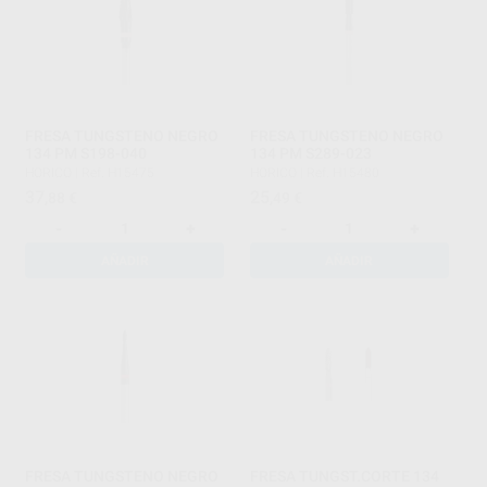
FRESA TUNGSTENO NEGRO
FRESA TUNGSTENO NEGRO
134 PM S198-040
134 PM S289-023
HORICO
|
Ref. H15475
HORICO
|
Ref. H15480
37
25
,88
€
,49
€
-
+
-
+
AÑADIR
AÑADIR
FRESA TUNGSTENO NEGRO
FRESA TUNGST.CORTE 134