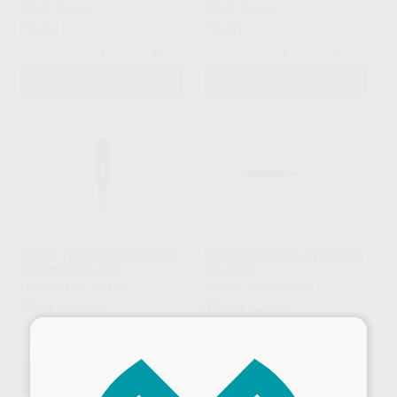
80
80
,09
€
88,53 €
,09
€
88,53 €
Oferta
Oferta
-
+
-
+
AÑADIR
AÑADIR
FRESA TUNGSTENO NEGRO
FRESA PARA ROLAND 50 X 4
220 PM S274-060
X 1,0MM
HORICO
|
Ref. H15488
HORICO
|
Ref. H103191
28
40
,14
€
36,80 €
,76
€
45,06 €
×
Oferta
Oferta
-
+
-
+
AÑADIR
AÑADIR