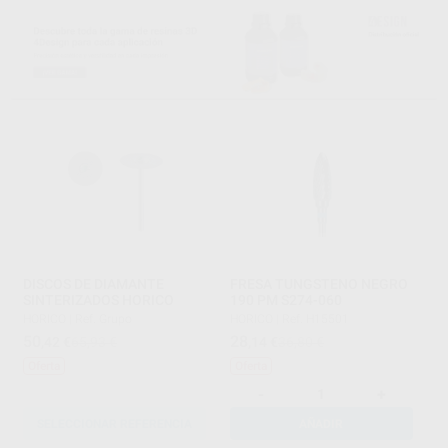
DISCOS DE DIAMANTE
FRESA TUNGSTENO NEGRO
SINTERIZADOS HORICO
190 PM S274-060
HORICO
|
Ref. Grupo
HORICO
|
Ref. H15501
50
28
,42
€
65,93 €
,14
€
36,80 €
Oferta
Oferta
-
+
SELECCIONAR REFERENCIA
AÑADIR