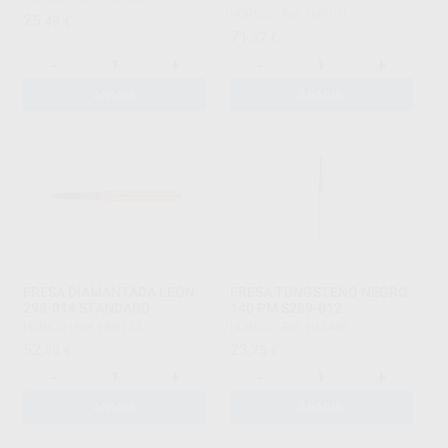
GROSOR=0,35MM.
HORICO
|
Ref. H99171
25
,49
€
71
,37
€
-
+
-
+
AÑADIR
AÑADIR
FRESA DIAMANTADA LEON
FRESA TUNGSTENO NEGRO
298-014 STANDARD
140 PM S289-012
HORICO
|
Ref. H98134
HORICO
|
Ref. H15496
52
23
,89
€
,75
€
-
+
-
+
AÑADIR
AÑADIR