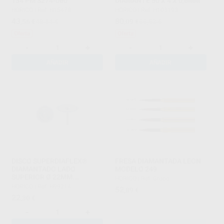
134 PM S274-060
DIAMANTE 50 X 4 X 0,6MM
HORICO
|
Ref. H15478
HORICO
|
Ref. H103193
43
80
,56
€
48,14 €
,09
€
88,53 €
Oferta
Oferta
-
+
-
+
AÑADIR
AÑADIR
DISCO SUPERDIAFLEX®
FRESA DIAMANTADA LEON
DIAMANTADO LADO
MODELO 249
SUPERIOR Ø 22MM.
HORICO
|
Ref. Grupo
GROSOR=0,10MM. 20.000
HORICO
|
Ref. H99214
52
,89
€
RPM.
22
,30
€
-
+