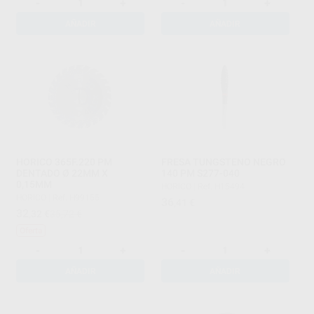
-
+
-
+
AÑADIR
AÑADIR
HORICO 365F.220 PM
FRESA TUNGSTENO NEGRO
DENTADO Ø 22MM X
140 PM S277-040
0,15MM
HORICO
|
Ref. H15494
HORICO
|
Ref. H99155
36
,41
€
32
,32
€
35,72 €
Oferta
-
+
-
+
AÑADIR
AÑADIR