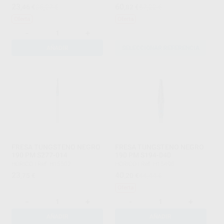
23
60
,46
€
35,27 €
,82
€
67,22 €
Oferta
Oferta
-
+
AÑADIR
SELECCIONAR REFERENCIA
FRESA TUNGSTENO NEGRO
FRESA TUNGSTENO NEGRO
190 PM S277-014
190 PM S194-040
HORICO
|
Ref. H15502
HORICO
|
Ref. H15498
23
40
,75
€
,20
€
44,44 €
Oferta
-
+
-
+
AÑADIR
AÑADIR