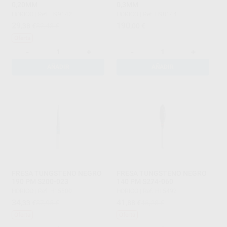
0,20MM
0,3MM
HORICO
|
Ref. H99142
HORICO
|
Ref. H98144
29
190
,38
€
32,48 €
,00
€
Oferta
-
+
-
+
AÑADIR
AÑADIR
FRESA TUNGSTENO NEGRO
FRESA TUNGSTENO NEGRO
190 PM S200-023
140 PM S274-060
HORICO
|
Ref. H15500
HORICO
|
Ref. H15492
34
41
,33
€
37,95 €
,88
€
46,28 €
Oferta
Oferta