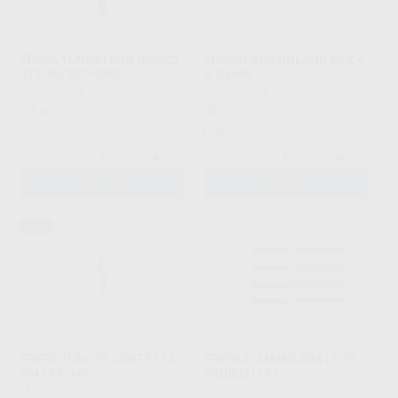
FRESA TUNGSTENO NEGRO
FRESA PARA ROLAND 50 X 4
212 PM S274-060
X 0,6MM
HORICO
|
Ref. H15486
HORICO
|
Ref. H103190
37
40
,88
€
,76
€
45,06 €
Oferta
-
+
-
+
AÑADIR
AÑADIR
33%
FRESA TUNGST.CORTE 134
FRESA DIAMANTADA LEON
PM 198-040
MODELO 141
HORICO
|
Ref. H15519
HORICO
|
Ref. Grupo