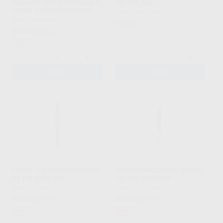
DIAMANTADO DOS CARAS Ø
PM 274-060
22MM. GROSOR=0,15MM.
HORICO
|
Ref. H15520
20.000 RPM.
HORICO
|
Ref. H99230
33
,51
€
36
,08
€
39,88 €
Oferta
-
+
-
+
AÑADIR
AÑADIR
FRESA TUNGSTENO NEGRO
FRESA TUNGSTENO NEGRO
NE PM S194-040
134 PM S137-023
HORICO
|
Ref. H15481
HORICO
|
Ref. H15470
43
35
,56
€
48,14 €
,18
€
38,88 €
Oferta
Oferta