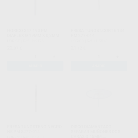
HORICO 347.190 PM
FRESA TUNGST.CORTE 134
DIAFLEX Ø 19MM X 0,2MM
PM 277-014
HORICO
|
Ref. H99175
HORICO
|
Ref. H15513
22
21
,87
€
,12
€
-
+
-
+
AÑADIR
AÑADIR
FRESA TUNGSTENO NEGRO
DISCO DIAMANTADO
NE PM S277-014
SEPARAR MUÑONES DOS
CARAS Ø 45MM.
HORICO
|
Ref. H15483