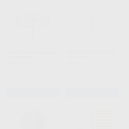
DISCO SEPARAR MUÑONES
FRESA TUNGST.CORTE 134
PM H333C-300
PM 141-023
HORICO
|
Ref. H98140
HORICO
|
Ref. H15514
45
24
,88
€
,28
€
26,84 €
Oferta
-
+
-
+
AÑADIR
AÑADIR