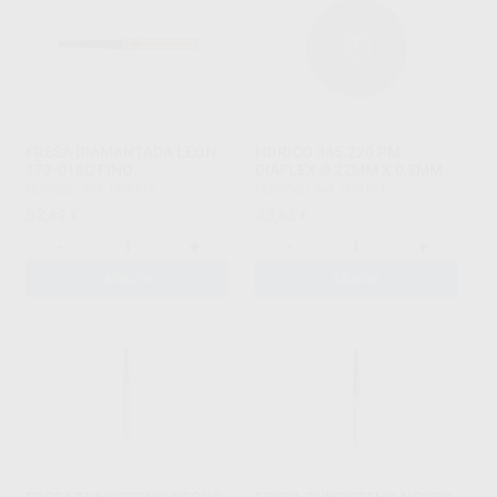
FRESA DIAMANTADA LEON
HORICO 345.220 PM
173-016C FINO
DIAFLEX Ø 22MM X 0,3MM
HORICO
|
Ref. H98116
HORICO
|
Ref. H99151
52
43
,89
€
,63
€
-
+
-
+
AÑADIR
AÑADIR