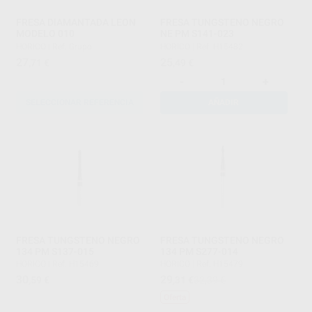
FRESA DIAMANTADA LEON
FRESA TUNGSTENO NEGRO
MODELO 010
NE PM S141-023
HORICO
|
Ref. Grupo
HORICO
|
Ref. H15482
27
25
,71
€
,49
€
-
+
SELECCIONAR REFERENCIA
AÑADIR
FRESA TUNGSTENO NEGRO
FRESA TUNGSTENO NEGRO
134 PM S137-015
134 PM S277-014
HORICO
|
Ref. H15469
HORICO
|
Ref. H15479
30
29
,59
€
,31
€
32,39 €
Oferta