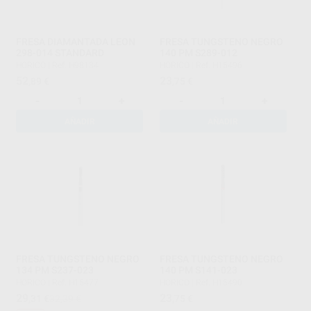
FRESA DIAMANTADA LEON
FRESA TUNGSTENO NEGRO
298-014 STANDARD
140 PM S289-012
HORICO
|
Ref. H98134
HORICO
|
Ref. H15496
52
23
,89
€
,75
€
-
+
-
+
AÑADIR
AÑADIR
FRESA TUNGSTENO NEGRO
FRESA TUNGSTENO NEGRO
134 PM S237-023
140 PM S141-023
HORICO
|
Ref. H15477
HORICO
|
Ref. H15490
29
23
,31
€
32,39 €
,75
€