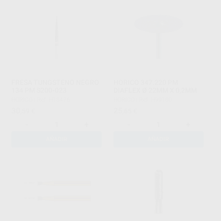
FRESA TUNGSTENO NEGRO
HORICO 347.220 PM
134 PM S200-023
DIAFLEX Ø 22MM X 0,2MM
HORICO
|
Ref. H15476
HORICO
|
Ref. H99180
30
25
,59
€
,65
€
-
+
-
+
AÑADIR
AÑADIR