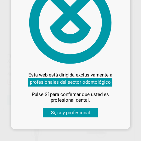
FRESA PARA ROLAND 50 X 4
DISCO SEPARAR MUÑONES
Desbloquea todas tus ventajas
X 2,0MM
PM H333C-450
HORICO
|
Ref. H103192
HORICO
|
Ref. H98141
Inicia sesión
para disfrutar de todos
40
77
,76
€
45,06 €
,93
€
Esta web está dirigida exclusivamente a
tus
descuentos y condiciones
profesionales del sector odontológico
Oferta
especiales
-
+
-
+
Pulse Sí para confirmar que usted es
¡Iniciar sesión!
profesional dental.
AÑADIR
AÑADIR
Sí, soy profesional