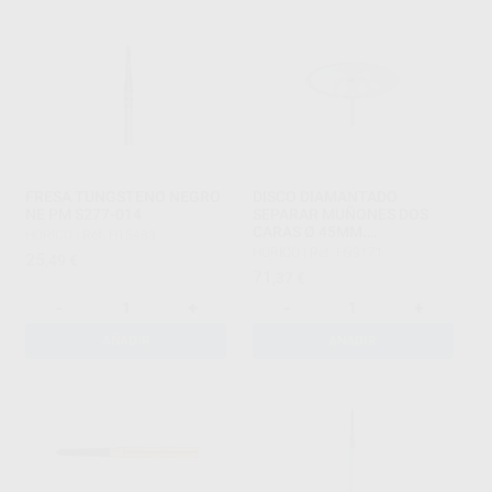
FRESA TUNGSTENO NEGRO
DISCO DIAMANTADO
NE PM S277-014
SEPARAR MUÑONES DOS
CARAS Ø 45MM.
HORICO
|
Ref. H15483
GROSOR=0,35MM.
HORICO
|
Ref. H99171
25
,49
€
71
,37
€
-
+
-
+
AÑADIR
AÑADIR