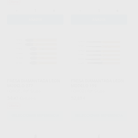
Oferta
-
+
-
+
AÑADIR
AÑADIR
FRESA DIAMANTADA LEON
FRESA DIAMANTADA LEON
MODELO 277
MODELO 199
HORICO
|
Ref. Grupo
HORICO
|
Ref. Grupo
54
52
,47
€
60,21 €
,89
€
Oferta
SELECCIONAR REFERENCIA
SELECCIONAR REFERENCIA