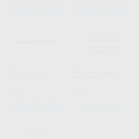
-
+
-
+
AÑADIR
AÑADIR
FRESA DIAMANTADA LEON
FRESA DIAMANTADA LEON
198-018C FINO
MODELO 250
HORICO
|
Ref. H98117
HORICO
|
Ref. Grupo
52
52
,89
€
,89
€
-
+
AÑADIR
SELECCIONAR REFERENCIA