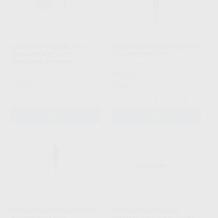
DISCO SUPERDIAFLEX®
FRESA TUNGSTENO NEGRO
DIAMANTADO LADO
134 PM S194-023
SUPERIOR Ø 19MM.
HORICO
|
Ref. H15472
GROSOR=0,10MM. 20.000
HORICO
|
Ref. H99157
35
,18
€
38,88 €
RPM.
20
,40
€
Oferta
-
+
-
+
AÑADIR
AÑADIR
FRESA TUNGSTENO NEGRO
FRESA PARA ROLAND