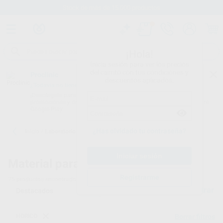
Stock de más de 15.000 productos
¡Hola!
Inicia sesión para ver los precios
del carrito con tus condiciones y
Proclinic
descuentos aplicados.
¿Todavía no tienes nuestra App?
¡Descárgala para ser siempre el primero en conocer nuestras
promociones y descuentos! Disponible en Google Play o App Store.
Google Play
¿Has olvidado tu contraseña?
Inicio
/
Laboratorio
Material para laboratorio dental
Registrarme
75
productos encontrados
Filtrar
HORICO
Borrar filtros