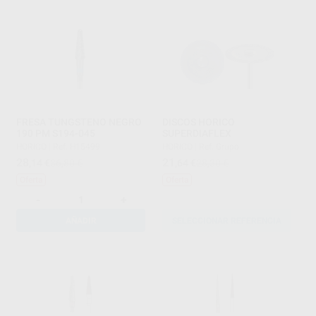
FRESA TUNGSTENO NEGRO
DISCOS HORICO
190 PM S194-045
SUPERDIAFLEX
HORICO
|
Ref. H15499
HORICO
|
Ref. Grupo
28
21
,14
€
36,80 €
,64
€
28,30 €
Oferta
Oferta
-
+
AÑADIR
SELECCIONAR REFERENCIA