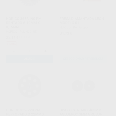
HORICO 365F.190 PM
FRESA DIAMANTADA LEÓN
DENTADO Ø 19MM X
MODELO 01
0,15MM
HORICO
|
Ref. Grupo
HORICO
|
Ref. H99158
31
,73
€
32
,15
€
35,53 €
Oferta
-
+
AÑADIR
SELECCIONAR REFERENCIA
HORICO 352-220 PM
DISCO ESTRIADO Ø63MM
PERFORADO Ø 22MM X
AGUJERO:13MM GROSOR