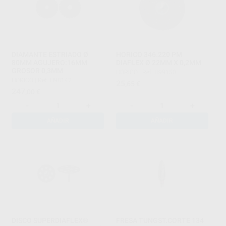
DIAMANTE ESTRIADO Ø
HORICO 346.220 PM
80MM AGUJERO:16MM
DIAFLEX Ø 22MM X 0,2MM
GROSOR 0,3MM
HORICO
|
Ref. H99150
HORICO
|
Ref. H98142
25
,65
€
247
,00
€
-
+
-
+
AÑADIR
AÑADIR
DISCO SUPERDIAFLEX®
FRESA TUNGST.CORTE 134