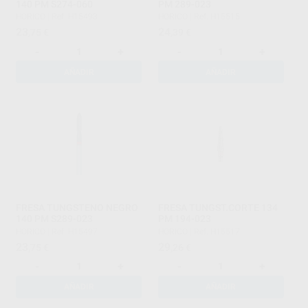
140 PM S274-060
PM 289-023
HORICO
|
Ref. H15493
HORICO
|
Ref. H15515
23
24
,75
€
,39
€
-
+
-
+
AÑADIR
AÑADIR
FRESA TUNGSTENO NEGRO
FRESA TUNGST.CORTE 134
140 PM S289-023
PM 194-023
HORICO
|
Ref. H15497
HORICO
|
Ref. H15517
23
29
,75
€
,26
€
-
+
-
+
AÑADIR
AÑADIR