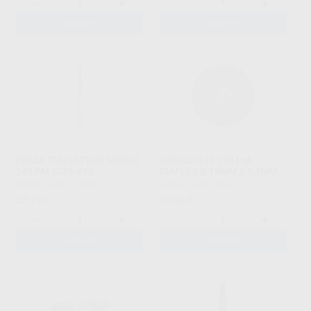
-
+
-
+
AÑADIR
AÑADIR
FRESA TUNGSTENO NEGRO
HORICO 345.190 PM
140 PM S289-010
DIAFLEX Ø 19MM X 0,3MM
HORICO
|
Ref. H15495
HORICO
|
Ref. H99154
23
38
,75
€
,26
€
-
+
-
+
AÑADIR
AÑADIR