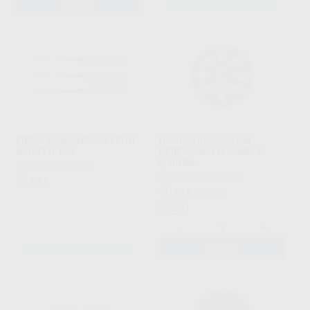
AÑADIR
SELECCIONAR REFERENCIA
FRESA DIAMANTADA LEON
HORICO 350-220 PM
MODELO 166
PERFORADO Ø 22MM X
0,30MM
HORICO
|
Ref. Grupo
HORICO
|
Ref. H99141
52
,89
€
50
,18
€
55,46 €
Oferta
-
+
SELECCIONAR REFERENCIA
AÑADIR