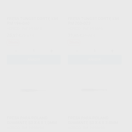
FRESA TUNGST.CORTE 134
FRESA TUNGST.CORTE 134
PM 194-040
PM 200-023
HORICO
|
Ref. H15518
HORICO
|
Ref. H15516
26
31
,97
€
35,27 €
,65
€
34,99 €
Oferta
Oferta
-
+
-
+
AÑADIR
AÑADIR
FRESA PARA ROLAND
FRESA PARA ROLAND
DIAMANTE 50 X 4 X 1,0MM
DIAMANTE 50 X 4 X 2.0MM
HORICO
|
Ref. H103194
HORICO
|
Ref. H103195