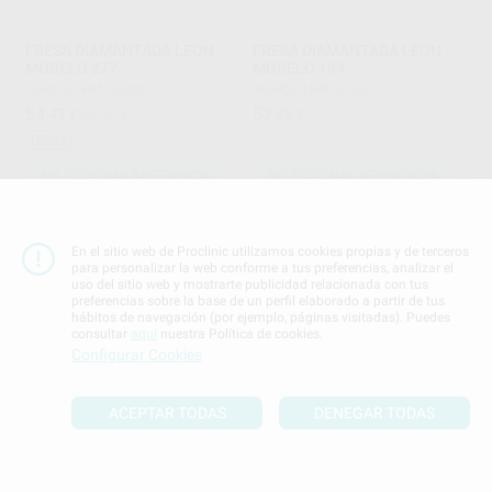
FRESA DIAMANTADA LEON
FRESA DIAMANTADA LEON
MODELO 277
MODELO 199
HORICO
|
Ref. Grupo
HORICO
|
Ref. Grupo
54
52
,47
€
60,21 €
,89
€
Oferta
SELECCIONAR REFERENCIA
SELECCIONAR REFERENCIA
En el sitio web de Proclinic utilizamos cookies propias y de terceros
para personalizar la web conforme a tus preferencias, analizar el
uso del sitio web y mostrarte publicidad relacionada con tus
preferencias sobre la base de un perfil elaborado a partir de tus
hábitos de navegación (por ejemplo, páginas visitadas). Puedes
consultar
aquí
nuestra Política de cookies.
Configurar Cookies
FRESA TUNGSTENO NEGRO
FRESA TUNGSTENO NEGRO
134 PM S198-040
134 PM S289-023
ACEPTAR TODAS
DENEGAR TODAS
HORICO
|
Ref. H15475
HORICO
|
Ref. H15480
37
25
,88
€
,49
€
-
+
-
+