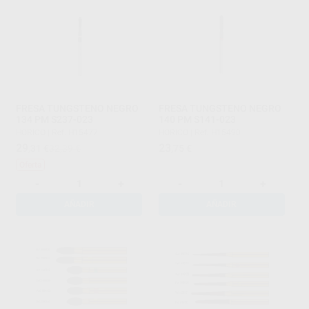
FRESA TUNGSTENO NEGRO
FRESA TUNGSTENO NEGRO
134 PM S237-023
140 PM S141-023
HORICO
|
Ref. H15477
HORICO
|
Ref. H15490
29
23
,31
€
32,39 €
,75
€
Oferta
-
+
-
+
AÑADIR
AÑADIR