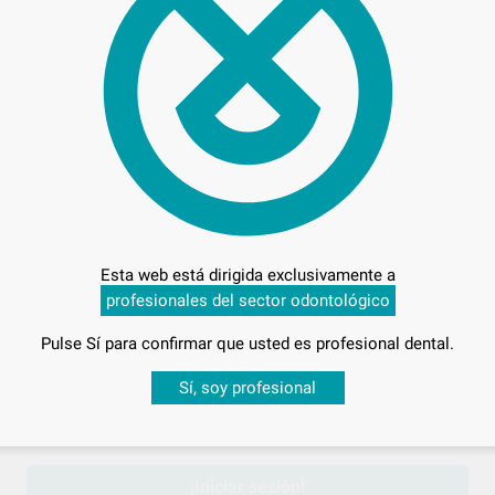
Entrega en 24h
Producto
Esta web está dirigida exclusivamente a
profesionales del sector odontológico
Pulse Sí para confirmar que usted es profesional dental.
Desbloquea todas tus ventajas
Sí, soy profesional
sesión
para disfrutar de todos tus
descuentos y condiciones esp
topolimerizable. Se utiliza en la colocación de rest auraciones
¡Iniciar sesión!
ión adhesiva de restauraciones indirectas (cerámica sin metal,