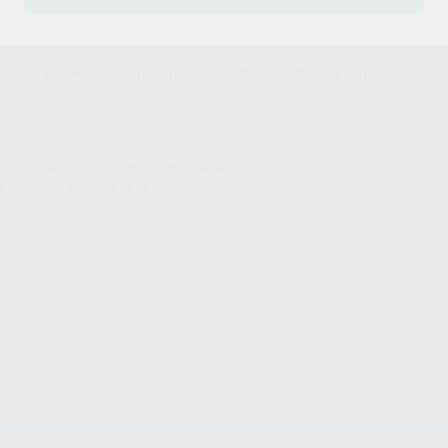
ones) e indicador de nivel para un control fiable de la cantidad de
icies de dentina son perfectamente selladas.
s debido al espesor de la película aplicada.
rización dual.
opolimerizado.