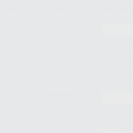
compra
Mi cuenta
Newsletter
prar
Registro
to del
Mis listas
Le informamos de q
Mis productos
S.A.U.. La Finalida
nes
comercial. La legit
Facturas
prestado. Sus dato
e pago
que comercialicen p
Compra rápida
consentimiento y no
derechos de acceso,
entre otros, a trav
tratamiento de dat
legales
pida
Estudiantes
Odontobook
Material para
estudiantes
Clínica