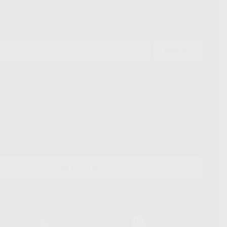
ENVIAR
ue el Responsable del tratamiento de sus Datos Personales es Proclinic
d del tratamiento de sus Datos Personales es el envío de información
imación para el envío de la información comercial es su consentimiento
s únicamente serán cedidos a empresas vinculadas con Proclinic S.A.U.
roductos similares del sector odontológico, siempre bajo su
 habrás cesión internacional de sus Datos Personales. Podrá ejercitar los
 rectificación, supresión, limitación y/o oposición al tratamiento de datos,
és de lopd@proclinic.es. Si desea conocer información adicional sobre el
os personales, acceda a:
Protección de datos
CONTACTO
Laboratorio
Whatsapp