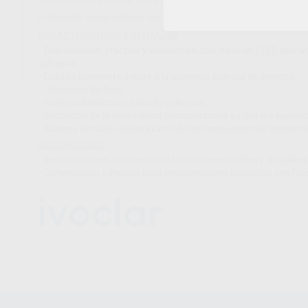
materiales compuestos), con fotopolimerizado.
CARACTERÍSTICAS Y VENTAJAS
- Dispensación práctica y económica con VivaPen (120 aplicaci
adhesivo.
- Calidad constante debida a la ausencia química de acetona.
- Liberación de flúor.
- Fuerte adherencia a esmalte y dentina.
- Reducción de la sensibilidad postoperatoria ya que las superf
- Sistema versátil - ajuste exacto de las restauraciones indirecta
INDICACIONES
- Restauraciones de composite fotopolimeralizables y de polime
- Cementación adhesiva para restauraciones indirectas con fot