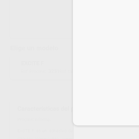
Envíos gratuitos desde 110€
Elige un modelo
EXCITE F
3231
630375WW
Ref. Proclinic
Ref. fabricante
Características del producto
Proclinic informa:
Inicia 
ExciTE F es un adhesivo de grabado total monocomponente fo
directas (composites, compómeros), así como en la cementac