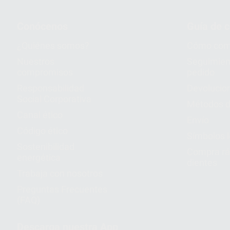
Conócenos
Guía de 
¿Quiénes somos?
Cómo com
Nuestros
Seguimien
compromisos
pedido
Responsabilidad
Devolucio
Social Corporativa
Métodos d
Canal ético
Envío
Código ético
Símbolos 
Sostenibilidad
Compra rá
energética
dientes
Trabaja con nosotros
Preguntas Frecuentes
(FAQ)
Descarga nuestra App