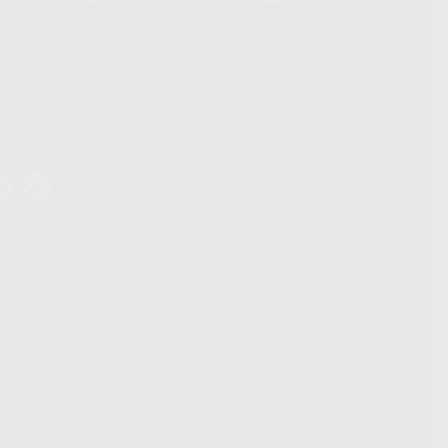
39
900 800 880
665 533 087
hatsApp Business son proporcionados por WhatsApp Ireland Limited
. La información que controla WhatsApp Ireland puede ser transferida a
acebook Inc.. Dicha Transferencia Internacional de Datos ofrece
 al basarse en la Cláusula Contractual Tipo para la transferencia de
terceros países. Puede ampliar la información en el siguiente enlace:
s Data Transfer Addendum
.
ndiciones Generales de Contratación
y
Política de