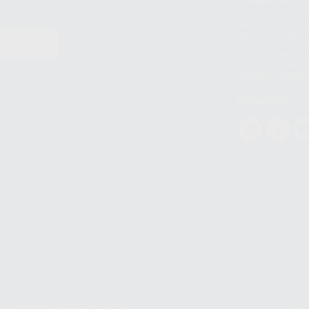
900 393 9
Los servicios de W
(WhatsApp Ireland)
EN
WhatsApp LLC y a F
E
garantías adecuadas
datos personales a 
WhatsApp Busines
Síguenos
Teléfono:
900 393 939
Co