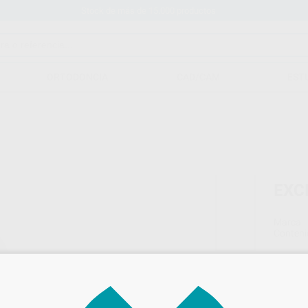
Stock de más de 15.000 productos
ORTODONCIA
CAD/CAM
EST
EXCI
Marca
Conteni