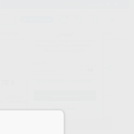
900 393 939
Envíos gratuitos desde 110€
Llama GRATIS a Clínica
Carrito mágico
UDIANTES
FOLLETOS
FORMACIONES
¡Hola!
Inicia sesión para ver los precios
del carrito con tus condiciones y
descuentos aplicados.
¿Has olvidado tu contraseña?
TE F
IVOCLAR
Ref. Proclinic
3231
do
1 unidad de 5 g
Ref. fabricante
630375WW
Registrarme
×