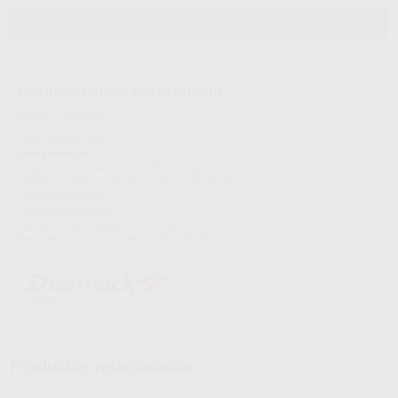
AÑADIR AL CARRITO
Características del producto
Proclinic informa:
Color Crema. Tipo 4.
Datos técnicos:
Proporción de mezcla: 19/ 20ml-100gr
Tiempo de mezcla: maquina 30'/ manual 60'
Tiempo de trabajo: 12'
Tiempo de fraguado: 14'
Expansión de fraguado: 0,08% (2h)
Resistencia a la compresión (1h): 52 MPa
Productos relacionados