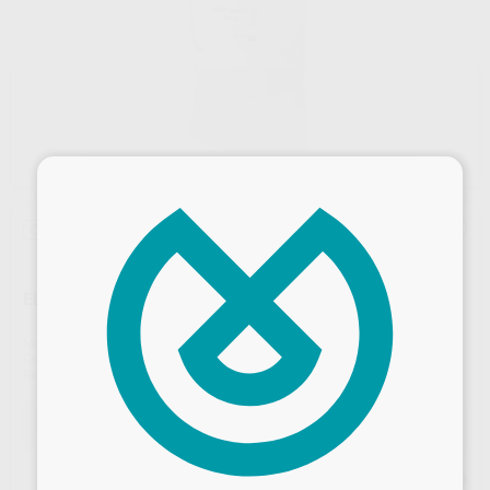
×
Oferta
ELITE ROCK COLOR CREAM 25 KG. TIPO IV/4
Marca
ZHERMACK
Contenido
25 kg.
Ref. Proclinic
H00108
Ref. fabricante
C410332
Oferta
134,09 €
Comprando
1 unidad
te ahorras el
7%
Desbloquea todas tus ventajas
Precio web