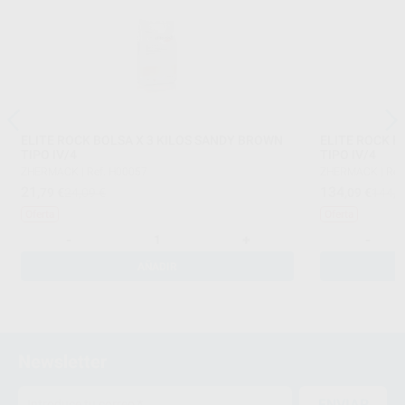
ELITE ROCK BOLSA X 3 KILOS SANDY BROWN
ELITE ROCK B
TIPO IV/4
TIPO IV/4
ZHERMACK
|
Ref. H00057
ZHERMACK
|
Ref
21
134
,79
€
24,09 €
,09
€
144,4
Oferta
Oferta
-
+
-
AÑADIR
Newsletter
ENVIAR