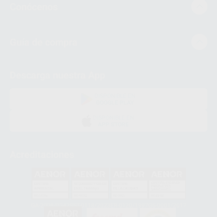
Conócenos
Guía de compra
Descarga nuestra App
DISPONIBLE EN
GOOGLE PLAY
DISPONIBLE EN
APP STORE
Acreditaciones
GA-2008/0342
SST-0118/2023
ER-0120/1997
GS-0001/2017