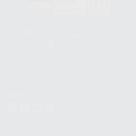
HCO-0060/2023
Clínica
Laboratorio
900 393 939
900 800 880
Whatsapp
665 533 087
Los servicios de WhatsApp Business son proporcionados por WhatsApp
Ireland Limited (WhatsApp Ireland). La información que controla WhatsApp
Ireland puede ser transferida a WhatsApp LLC y a Facebook Inc.. Dicha
Transferencia Internacional de Datos ofrece garantías adecuadas al
basarse en la Cláusula Contractual Tipo para la transferencia de datos
personales a terceros países. Puede ampliar la información en el siguiente
enlace:
WhatsApp Business Data Transfer Addendum
.
Síguenos
PROCLINIC S.A.U.
Copyright (c) 2026