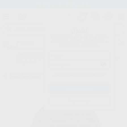
Stock de más de 15.000 productos
¡Hola!
Inicia sesión para ver los precios
del carrito con tus condiciones y
Proclinic
descuentos aplicados.
¿Todavía no tienes nuestra App?
¡Descárgala para ser siempre el primero en conocer nuestras
promociones y descuentos! Disponible en Google Play o App Store.
Google Play
Inicio
/
Laboratorio
/
Fresas/pulido/discos
/
Discos de corte
/
DISCO
¿Has olvidado tu contraseña?
DYNEX 40X1,0MM
Registrarme