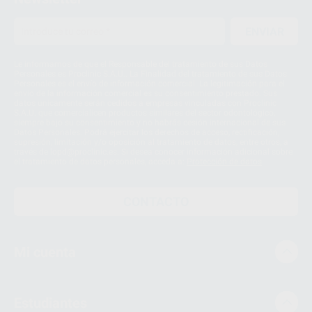
ENVIAR
Le informamos de que el Responsable del tratamiento de sus Datos
Personales es Proclinic S.A.U.. La Finalidad del tratamiento de sus Datos
Personales es el envío de información comercial. La legitimación para el
envío de la información comercial es su consentimiento prestado. Sus
datos únicamente serán cedidos a empresas vinculadas con Proclinic
S.A.U. que comercialicen productos similares del sector odontológico,
siempre bajo su consentimiento y no habrás cesión internacional de sus
Datos Personales. Podrá ejercitar los derechos de acceso, rectificación,
supresión, limitación y/o oposición al tratamiento de datos, entre otros, a
través de lopd@proclinic.es. Si desea conocer información adicional sobre
el tratamiento de datos personales, acceda a:
Protección de datos
CONTACTO
Mi cuenta
Estudiantes