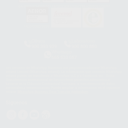
GA-2008/0342
SST-0118/2023
ER-0120/1997
GS-0001/2017
HCO-0060/2023
Clínica
Laboratorio
900 393 939
900 800 880
Whatsapp
665 533 087
Los servicios de WhatsApp Business son proporcionados por WhatsApp
Ireland Limited (WhatsApp Ireland). La información que controla WhatsApp
Ireland puede ser transferida a WhatsApp LLC y a Facebook Inc.. Dicha
Transferencia Internacional de Datos ofrece garantías adecuadas al
basarse en la Cláusula Contractual Tipo para la transferencia de datos
personales a terceros países. Puede ampliar la información en el siguiente
enlace:
WhatsApp Business Data Transfer Addendum
.
Síguenos