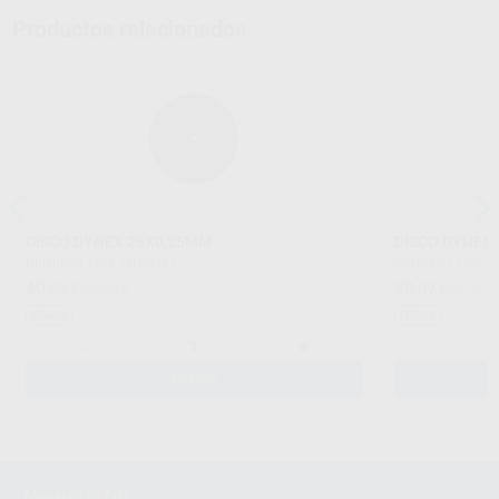
Productos relacionados
DISCO DYNEX 26X0,25MM
DISCO DYNEX
RENFERT
|
Ref. H100341
RENFERT
|
Ref. 
40
30
,56
€
49,50 €
,09
€
36,72 
Oferta
Oferta
-
+
-
AÑADIR
Newsletter