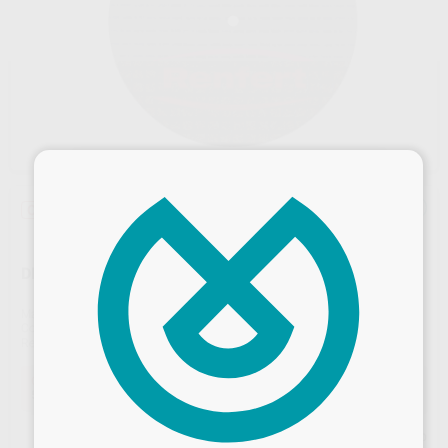
×
Oferta
DISCO DYNEX 40X1,0MM
Marca
RENFERT
Contenido
20 unidades
Ref. Proclinic
H100320
Ref. fabricante
571040
Oferta
54,90 €
Comprando
1 unidad
te ahorras el
18%
Desbloquea todas tus ventajas
Precio web