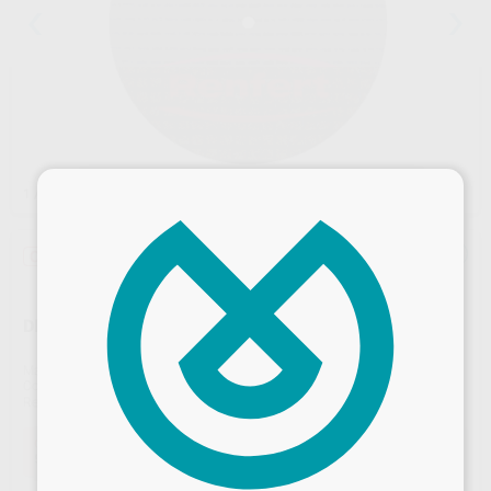
×
1
/ 3
Oferta
DISCO DYNEX 40X0,70MM
Marca
RENFERT
Contenido
20 Unidades
Ref. Proclinic
H100340
Ref. fabricante
570740
Oferta
54,90 €
Comprando
1 unidad
te ahorras el
18%
Desbloquea todas tus ventajas