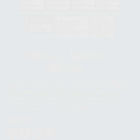
GA-2008/0342
SST-0118/2023
ER-0120/1997
GS-0001/2017
HCO-0060/2023
Clínica
Laboratorio
900 393 939
900 800 880
Whatsapp
665 533 087
Los servicios de WhatsApp Business son proporcionados por WhatsApp
Ireland Limited (WhatsApp Ireland). La información que controla WhatsApp
Ireland puede ser transferida a WhatsApp LLC y a Facebook Inc.. Dicha
Transferencia Internacional de Datos ofrece garantías adecuadas al
basarse en la Cláusula Contractual Tipo para la transferencia de datos
personales a terceros países. Puede ampliar la información en el siguiente
enlace:
WhatsApp Business Data Transfer Addendum
.
Síguenos