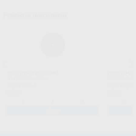
Productos relacionados
DISCO DYNEX 26X0,25MM
DISCO DYNEX
RENFERT
|
Ref. H100341
RENFERT
|
Ref. 
40
30
,56
€
49,50 €
,09
€
36,72 
Oferta
Oferta
-
+
-
AÑADIR