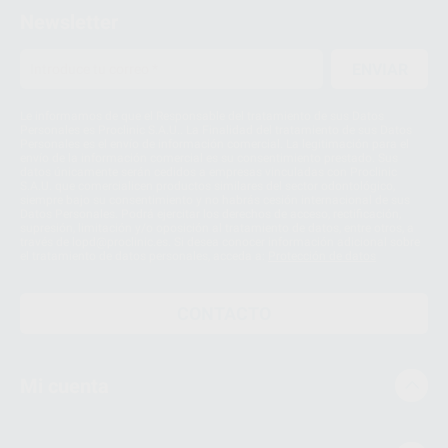
Newsletter
ENVIAR
Le informamos de que el Responsable del tratamiento de sus Datos
Personales es Proclinic S.A.U.. La Finalidad del tratamiento de sus Datos
Personales es el envío de información comercial. La legitimación para el
envío de la información comercial es su consentimiento prestado. Sus
datos únicamente serán cedidos a empresas vinculadas con Proclinic
S.A.U. que comercialicen productos similares del sector odontológico,
siempre bajo su consentimiento y no habrás cesión internacional de sus
Datos Personales. Podrá ejercitar los derechos de acceso, rectificación,
supresión, limitación y/o oposición al tratamiento de datos, entre otros, a
través de lopd@proclinic.es. Si desea conocer información adicional sobre
el tratamiento de datos personales, acceda a:
Protección de datos
CONTACTO
Mi cuenta