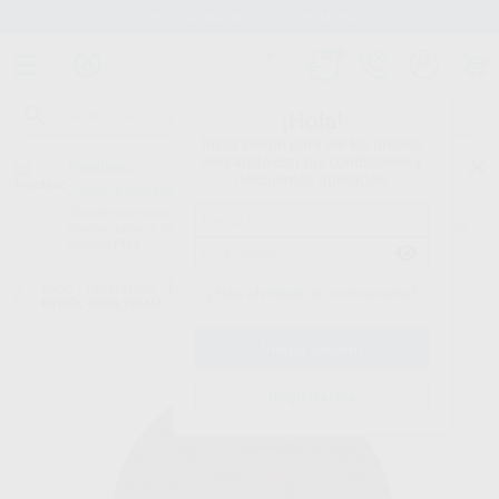
Stock de más de 15.000 productos
¡Hola!
Inicia sesión para ver los precios
del carrito con tus condiciones y
Proclinic
descuentos aplicados.
¿Todavía no tienes nuestra App?
¡Descárgala para ser siempre el primero en conocer nuestras
promociones y descuentos! Disponible en Google Play o App Store.
Google Play
Inicio
/
Laboratorio
/
Fresas/pulido/discos
/
Discos de corte
/
DISCO
¿Has olvidado tu contraseña?
DYNEX 40X0,70MM
Registrarme