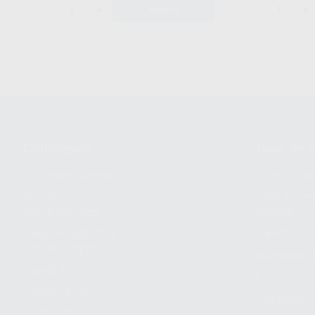
-
+
-
+
AÑADIR
Conócenos
Guía de 
¿Quiénes somos?
Cómo com
Nuestros
Seguimien
compromisos
pedido
Responsabilidad
Devolucio
Social Corporativa
Métodos d
Canal ético
Envío
Código ético
Símbolos 
Sostenibilidad