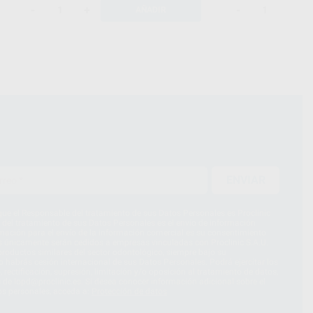
-
+
-
+
AÑADIR
ENVIAR
ue el Responsable del tratamiento de sus Datos Personales es Proclinic
d del tratamiento de sus Datos Personales es el envío de información
imación para el envío de la información comercial es su consentimiento
s únicamente serán cedidos a empresas vinculadas con Proclinic S.A.U.
roductos similares del sector odontológico, siempre bajo su
 habrás cesión internacional de sus Datos Personales. Podrá ejercitar los
 rectificación, supresión, limitación y/o oposición al tratamiento de datos,
és de lopd@proclinic.es. Si desea conocer información adicional sobre el
os personales, acceda a:
Protección de datos