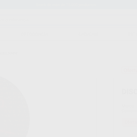
Stock de más de 15.000 productos
ORTODONCIA
CAD/CAM
EST
40X0,50MM
Ofert
DIS
Marca
Conteni
Oferta