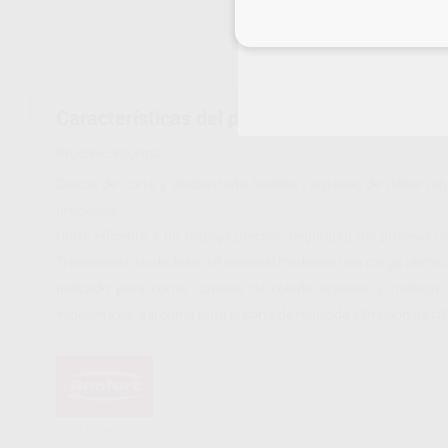
Inicia 
Características del producto
Proclinic informa:
Discos de corte y desbastado flexible y estable, de doble re
preciosos.
Corte eficiente y un trabajo preciso. Seguridad del proceso 
Tratamiento cuidadoso del material mediante una carga térmic
Indicado para cortar canales de colado espesos y trabajar 
esqueléticos, así como para el corte de reducida vibración de ci