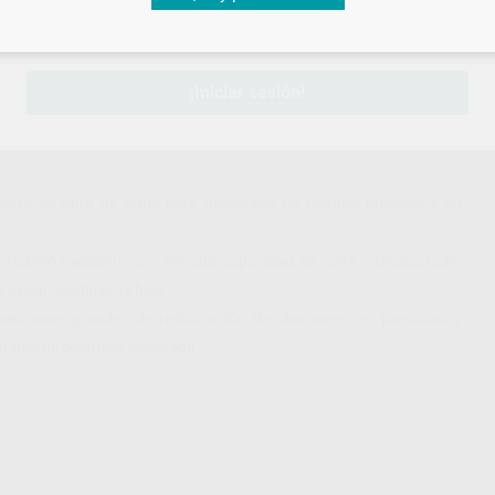
sesión
para disfrutar de todos tus
descuentos y condiciones esp
¡Iniciar sesión!
fuerzo en fibra de vidrio para aleaciones de metales precioso y no
de trabajo mediante una elevada capacidad de corte y desbastado.
a excepcionalmente baja.
secciones grandes de restauración de aleaciones no preciosas y
lindros de cerámica inyectada.