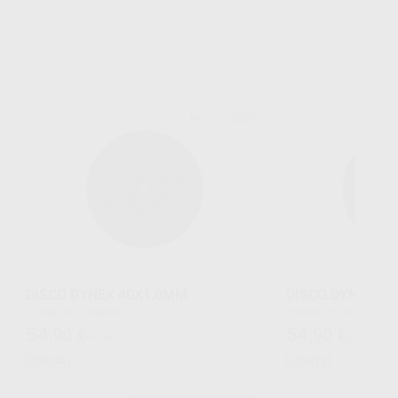
RENFERT
Ref. H100320
DISCO DYNEX 40X1,0MM
DISCO DYNEX 4
Envase 20 unidades
Envase 20 Unidades
54
54
,90
€
,90
€
67,00 €
67,00 €
Oferta
Oferta