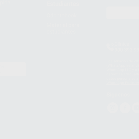
pida
Estudiantes
Odontobook
Material para
estudiantes
Clínica
900 393 9
Los servicios de W
(WhatsApp Ireland)
EN
WhatsApp LLC y a F
E
garantías adecuadas
datos personales a 
WhatsApp Busines
Síguenos