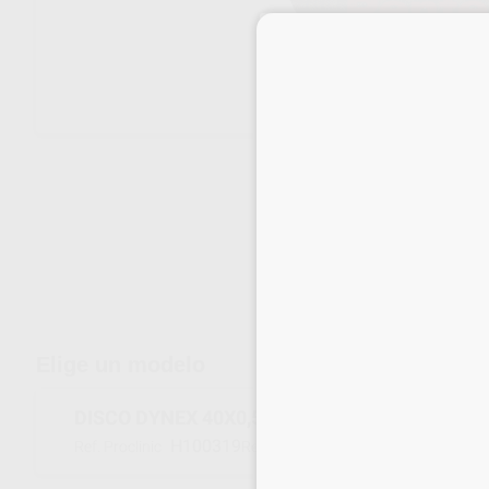
Envíos gratuitos desde 110€
Elige un modelo
DISCO DYNEX 40X0,50MM
H100319
570540
Ref. Proclinic
Ref. fabricante