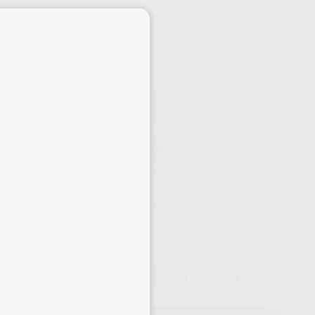
-18%
×
¡Mejor oferta!
53
,26
€
00 €
o con IVA incluido 64,44 €
ELEGIR CANTIDAD
15 días para cambiar de opinión salvo anestesias
53,26 €
-18%
-
+