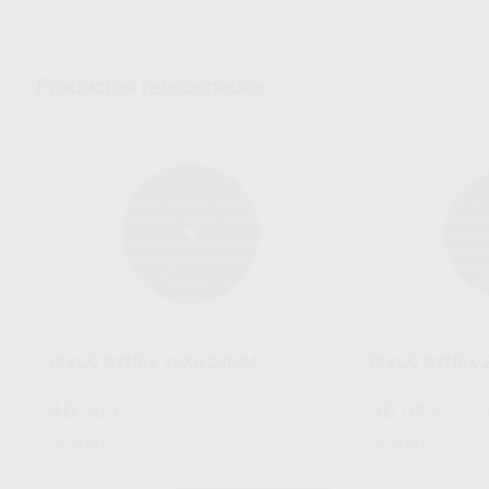
Productos relacionados
RENFERT
Ref. H100341
DISCO DYNEX 26X0,25MM
DISCO DYNEX 
Envase 20 Unidades
Envase 20 Unidades
40
30
,56
€
,09
€
49,50 €
36,72 
Oferta
Oferta