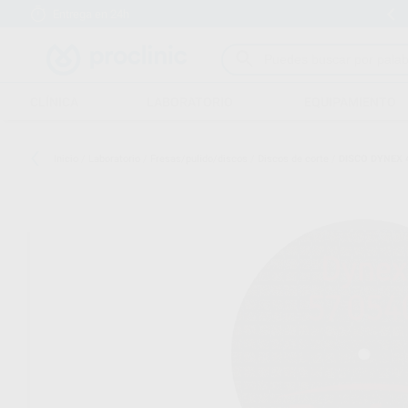
Entrega en 24h
15 días para cambiar de opinión
CLÍNICA
LABORATORIO
EQUIPAMIENTO
Inicio
/
Laboratorio
/
Fresas/pulido/discos
/
Discos de corte
/
DISCO DYNEX 