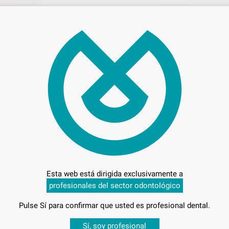
65,
Preci
Entrega en 24h
Esta web está dirigida exclusivamente a
profesionales del sector odontológico
Pulse Sí para confirmar que usted es profesional dental.
Desbloquea todas tus ventajas
Sí, soy profesional