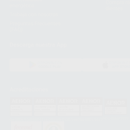
Compra rá
energética
dientes
Trabaja con nosotros
Preguntas Frecuentes
(FAQ)
Descarga nuestra App
DISPONIBLE EN
DISPONIBLE 
GOOGLE PLAY
APP STOR
Acreditaciones
HCO-0060/2023
GA-2008/0342
SST-0118/2023
ER-0120/1997
GS-0001/2017