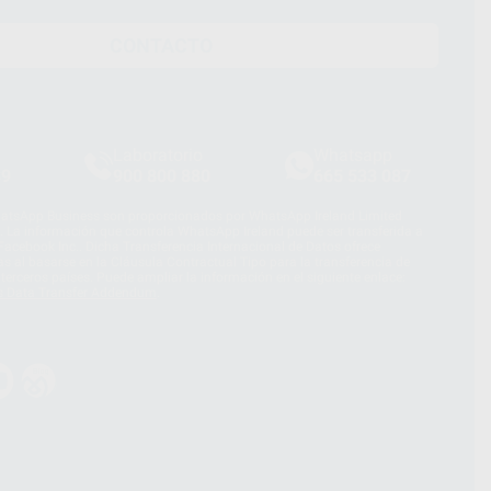
CONTACTO
Laboratorio
Whatsapp
39
900 800 880
665 533 087
hatsApp Business son proporcionados por WhatsApp Ireland Limited
. La información que controla WhatsApp Ireland puede ser transferida a
acebook Inc.. Dicha Transferencia Internacional de Datos ofrece
 al basarse en la Cláusula Contractual Tipo para la transferencia de
terceros países. Puede ampliar la información en el siguiente enlace:
s Data Transfer Addendum
.