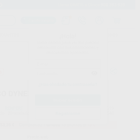
900 393 939
Envíos gratuitos desde 110€
Llama GRATIS a Clínica
Carrito mágico
UDIANTES
FOLLETOS
FORMACIONES
¡Hola!
Inicia sesión para ver los precios
del carrito con tus condiciones y
descuentos aplicados.
a
¿Has olvidado tu contraseña?
CO DYNEX 40X0,50MM
RENFERT
Ref. Proclinic
H100319
do
20 unidades
Ref. fabricante
570540
Registrarme
53,26 €
Comprando
1 unidad
te ahorras el
18%
Precio web