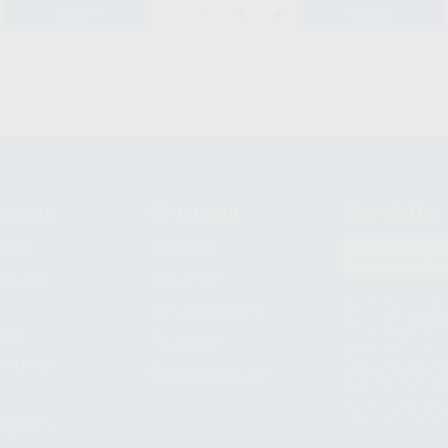
-
+
AÑADIR
AÑADIR
compra
Mi cuenta
Newsletter
prar
Registro
to del
Mis listas
Le informamos de q
Mis productos
S.A.U.. La Finalida
nes
comercial. La legit
Facturas
prestado. Sus dato
e pago
que comercialicen p
Compra rápida
consentimiento y no
derechos de acceso,
entre otros, a trav
tratamiento de dat
legales