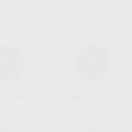
RENFERT
RENFERT
Ref. H100342
Ref. H100318
22X0,50MM
DISCO DYNEX 22X0,30MM
Envase 20 unidades
27
,45
€
€
33,50 €
Oferta