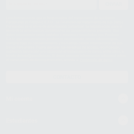
ENVIAR
Le informamos de que el Responsable del tratamiento de sus Datos
Personales es Proclinic S.A.U.. La Finalidad del tratamiento de sus Datos
Personales es el envío de información comercial. La legitimación para el
envío de la información comercial es su consentimiento prestado. Sus
datos únicamente serán cedidos a empresas vinculadas con Proclinic
S.A.U. que comercialicen productos similares del sector odontológico,
siempre bajo su consentimiento y no habrás cesión internacional de sus
Datos Personales. Podrá ejercitar los derechos de acceso, rectificación,
supresión, limitación y/o oposición al tratamiento de datos, entre otros, a
través de lopd@proclinic.es. Si desea conocer información adicional sobre
el tratamiento de datos personales, acceda a:
Protección de datos
CONTACTO
Mi cuenta
Estudiantes