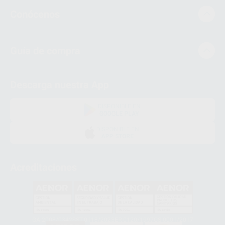
Conócenos
Guía de compra
Descarga nuestra App
DISPONIBLE EN
GOOGLE PLAY
DISPONIBLE EN
APP STORE
Acreditaciones
GA-2008/0342
SST-0118/2023
ER-0120/1997
GS-0001/2017