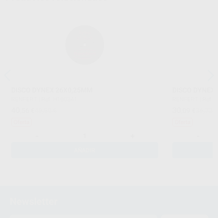
DISCO DYNEX 26X0,25MM
DISCO DYNEX
RENFERT
|
Ref. H100341
RENFERT
|
Ref. 
40
30
,56
€
49,50 €
,09
€
36,72 
Oferta
Oferta
-
+
-
AÑADIR
Newsletter