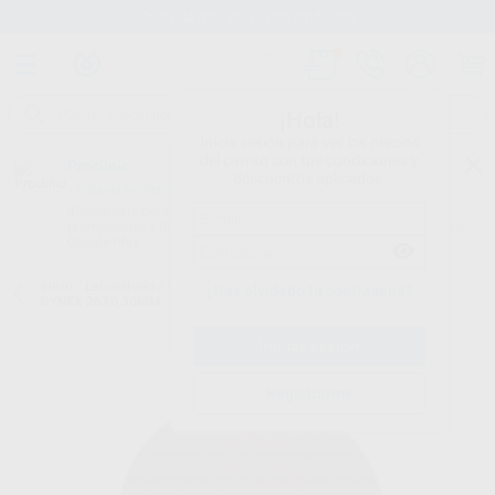
Stock de más de 15.000 productos
¡Hola!
Inicia sesión para ver los precios
del carrito con tus condiciones y
Proclinic
descuentos aplicados.
¿Todavía no tienes nuestra App?
¡Descárgala para ser siempre el primero en conocer nuestras
promociones y descuentos! Disponible en Google Play o App Store.
Google Play
Inicio
/
Laboratorio
/
Fresas/pulido/discos
/
Discos de corte
/
DISCO
¿Has olvidado tu contraseña?
DYNEX 26X0,30MM
Registrarme