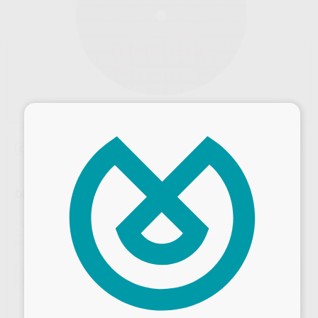
×
Oferta
DISCO DYNEX 26X0,30MM
Marca
RENFERT
Contenido
20 unidades
Ref. Proclinic
H100087
Ref. fabricante
570326
Oferta
42,20 €
Comprando
1 unidad
te ahorras el
18%
Desbloquea todas tus ventajas
Precio web