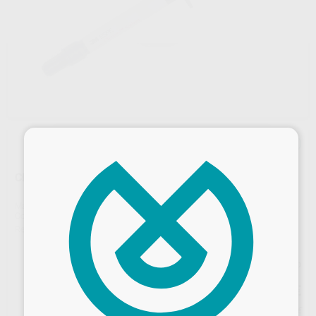
×
CLINPRO
Marca
SOLVENTUM
Contenido
1 jeringa de 1,2 ml + 10 puntas
Ref. Proclinic
2511
Ref. fabricante
12637
Precio web
22
,02
€
23,18 €
Precio con IVA incluido 24,22 €