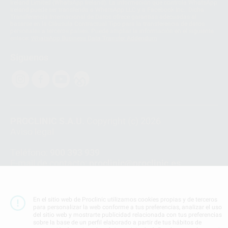
Ireland Limited (WhatsApp Ireland). La información que controla WhatsApp
Ireland puede ser transferida a WhatsApp LLC y a Facebook Inc.. Dicha
Transferencia Internacional de Datos ofrece garantías adecuadas al
basarse en la Cláusula Contractual Tipo para la transferencia de datos
personales a terceros países. Puede ampliar la información en el siguiente
enlace:
WhatsApp Business Data Transfer Addendum
.
Síguenos
PROCLINIC S.A.U.
Copyright (c) 2026
Aviso legal
Teléfono:
900 393 939
E-mail de contacto:
proclinic@proclinic.es
Condiciones Generales de Contratación
y
Política
de privacidad
En el sitio web de Proclinic utilizamos cookies propias y de terceros
Información Corporativa
para personalizar la web conforme a tus preferencias, analizar el uso
Política de Cookies
del sitio web y mostrarte publicidad relacionada con tus preferencias
sobre la base de un perfil elaborado a partir de tus hábitos de