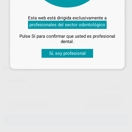
Desbloquea todas tus ventajas
Inicia sesión
para disfrutar de todos
Esta web está dirigida exclusivamente a
tus
descuentos y condiciones
profesionales del sector odontológico
especiales
ELEGIR CANTIDAD
Pulse Sí para confirmar que usted es profesional
¡Iniciar sesión!
dental.
15 días para cambiar de opinión salvo
Sí, soy profesional
anestesias
Elige un modelo
CLINPRO
2511
12637
Ref. Proclinic
Ref. fabricante
22,02 €
23,18 €
-
+
AÑADIR AL CARRITO