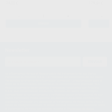
74
179
,22
€
,61
€
-
+
-
AÑADIR
Newsletter
ENVIAR
Le informamos de que el Responsable del tratamiento de sus Datos
Personales es Proclinic S.A.U.. La Finalidad del tratamiento de sus Datos
Personales es el envío de información comercial. La legitimación para el
envío de la información comercial es su consentimiento prestado. Sus
datos únicamente serán cedidos a empresas vinculadas con Proclinic
S.A.U. que comercialicen productos similares del sector odontológico,
siempre bajo su consentimiento y no habrás cesión internacional de sus
Datos Personales. Podrá ejercitar los derechos de acceso, rectificación,
supresión, limitación y/o oposición al tratamiento de datos, entre otros, a
través de lopd@proclinic.es. Si desea conocer información adicional sobre
el tratamiento de datos personales, acceda a:
Protección de datos