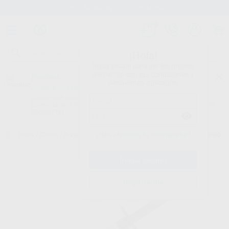
Stock de más de 15.000 productos
¡Hola!
Inicia sesión para ver los precios
del carrito con tus condiciones y
Proclinic
descuentos aplicados.
¿Todavía no tienes nuestra App?
¡Descárgala para ser siempre el primero en conocer nuestras
promociones y descuentos! Disponible en Google Play o App Store.
Google Play
¿Has olvidado tu contraseña?
Inicio
/
Clínica
/
Prevención y profilaxis
/
Selladores de fisuras
/
CLINPRO
Registrarme