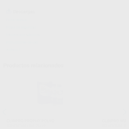
Descargas
Ficha técnica
Hojas de seguridad
Información adicional
Instrucciones de uso
Archivo 1
Productos relacionados
CLINPRO PROPHY POLVO
CLINPRO VAR
SOLVENTUM
|
Ref. 25119
SOLVENTUM
|
Re