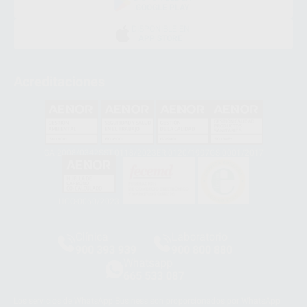
GOOGLE PLAY
DISPONIBLE EN
APP STORE
Acreditaciones
GA-2008/0342
SST-0118/2023
ER-0120/1997
GS-0001/2017
HCO-0060/2023
Clínica
Laboratorio
900 393 939
900 800 880
Whatsapp
665 533 087
Los servicios de WhatsApp Business son proporcionados por WhatsApp