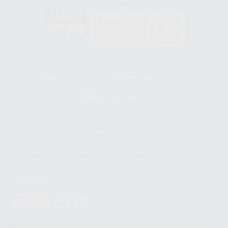
GA-2008/0342
SST-0118/2023
ER-0120/1997
GS-0001/2017
HCO-0060/2023
Clínica
Laboratorio
900 393 939
900 800 880
Whatsapp
665 533 087
Los servicios de WhatsApp Business son proporcionados por WhatsApp
Ireland Limited (WhatsApp Ireland). La información que controla WhatsApp
Ireland puede ser transferida a WhatsApp LLC y a Facebook Inc.. Dicha
Transferencia Internacional de Datos ofrece garantías adecuadas al
basarse en la Cláusula Contractual Tipo para la transferencia de datos
personales a terceros países. Puede ampliar la información en el siguiente
enlace:
WhatsApp Business Data Transfer Addendum
.
Síguenos