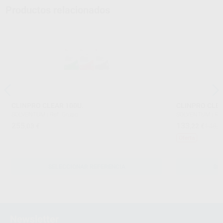
Productos relacionados
CLINPRO CLEAR 100U.
CLINPRO CLEA
SOLVENTUM
|
Ref. Grupo
SOLVENTUM
|
Re
255
133
,03
€
,22
€
148,4
Oferta
SELECCIONAR REFERENCIA
SE
Newsletter