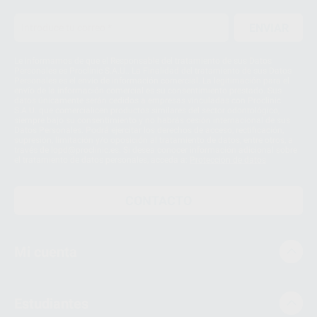
ENVIAR
Le informamos de que el Responsable del tratamiento de sus Datos
Personales es Proclinic S.A.U.. La Finalidad del tratamiento de sus Datos
Personales es el envío de información comercial. La legitimación para el
envío de la información comercial es su consentimiento prestado. Sus
datos únicamente serán cedidos a empresas vinculadas con Proclinic
S.A.U. que comercialicen productos similares del sector odontológico,
siempre bajo su consentimiento y no habrás cesión internacional de sus
Datos Personales. Podrá ejercitar los derechos de acceso, rectificación,
supresión, limitación y/o oposición al tratamiento de datos, entre otros, a
través de lopd@proclinic.es. Si desea conocer información adicional sobre
el tratamiento de datos personales, acceda a:
Protección de datos
CONTACTO
Mi cuenta
Estudiantes