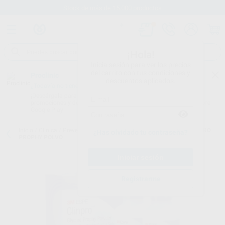
Stock de más de 15.000 productos
¡Hola!
Inicia sesión para ver los precios
del carrito con tus condiciones y
Proclinic
descuentos aplicados.
¿Todavía no tienes nuestra App?
¡Descárgala para ser siempre el primero en conocer nuestras
promociones y descuentos! Disponible en Google Play o App Store.
Google Play
Inicio
/
Clínica
/
Prevención y profilaxis
/
Polvo de profilaxis
/
CLINPRO
¿Has olvidado tu contraseña?
PROPHY POLVO
Registrarme