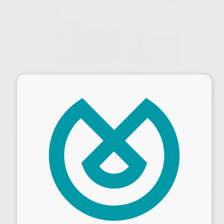
×
CLINPRO PROPHY POLVO
Marca
SOLVENTUM
Contenido
2 unidades de 160 g
Ref. Proclinic
25119
Ref. fabricante
67008
Precio web
74
,22
€
78,13 €
Desbloquea todas tus ventajas
Precio con IVA incluido 89,81 €