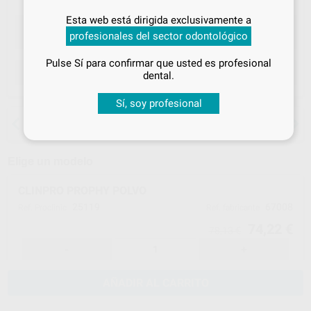
Inicia sesión
para disfrutar de todos
Esta web está dirigida exclusivamente a
tus
descuentos y condiciones
profesionales del sector odontológico
especiales
Pulse Sí para confirmar que usted es profesional
¡Iniciar sesión!
ELEGIR CANTIDAD
dental.
Sí, soy profesional
15 días para cambiar de opinión salvo
anestesias
Elige un modelo
CLINPRO PROPHY POLVO
25119
67008
Ref. Proclinic
Ref. fabricante
74,22 €
78,13 €
-
+
AÑADIR AL CARRITO