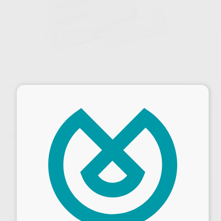
×
Oferta
CLINPRO PASTA DE DIENTES VAINILLA
Marca
SOLVENTUM
Contenido
90 ml
Ref. Proclinic
25111
Ref. fabricante
12218
10 + 4 Clinpro™ Tooth Creme
Compra 10 unidades de pasta de dientes Clinpro™ Tooth Creme,
GRATIS 4 unidades más. El regalo lo envía directamente 3M enviando
factura a solventumdental.pedidos@irisglobal.es o llamando al 900