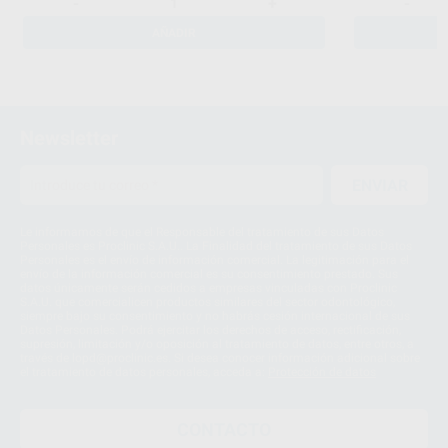
-
+
-
AÑADIR
Newsletter
ENVIAR
Le informamos de que el Responsable del tratamiento de sus Datos
Personales es Proclinic S.A.U.. La Finalidad del tratamiento de sus Datos
Personales es el envío de información comercial. La legitimación para el
envío de la información comercial es su consentimiento prestado. Sus
datos únicamente serán cedidos a empresas vinculadas con Proclinic
S.A.U. que comercialicen productos similares del sector odontológico,
siempre bajo su consentimiento y no habrás cesión internacional de sus
Datos Personales. Podrá ejercitar los derechos de acceso, rectificación,
supresión, limitación y/o oposición al tratamiento de datos, entre otros, a
través de lopd@proclinic.es. Si desea conocer información adicional sobre
el tratamiento de datos personales, acceda a:
Protección de datos
CONTACTO