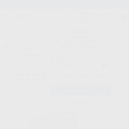
Stock de más de 15.000 productos
¡Hola!
Inicia sesión para ver los precios
del carrito con tus condiciones y
Proclinic
descuentos aplicados.
¿Todavía no tienes nuestra App?
¡Descárgala para ser siempre el primero en conocer nuestras
promociones y descuentos! Disponible en Google Play o App Store.
Google Play
Inicio
/
Clínica
/
Prevención y profilaxis
/
Remineralizantes y
¿Has olvidado tu contraseña?
desensibilizantes
/
CLINPRO PASTA DE DIENTES VAINILLA
Registrarme