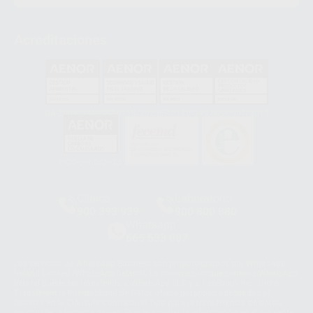
Acreditaciones
GA-2008/0342
SST-0118/2023
ER-0120/1997
GS-0001/2017
HCO-0060/2023
Clínica
Laboratorio
900 393 939
900 800 880
Whatsapp
665 533 087
Los servicios de WhatsApp Business son proporcionados por WhatsApp
Ireland Limited (WhatsApp Ireland). La información que controla WhatsApp
Ireland puede ser transferida a WhatsApp LLC y a Facebook Inc.. Dicha
Transferencia Internacional de Datos ofrece garantías adecuadas al
basarse en la Cláusula Contractual Tipo para la transferencia de datos
personales a terceros países. Puede ampliar la información en el siguiente