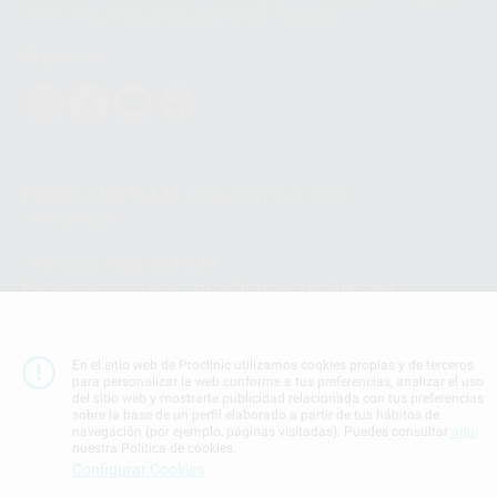
enlace:
WhatsApp Business Data Transfer Addendum
.
Síguenos
PROCLINIC S.A.U.
Copyright (c) 2026
Aviso legal
Teléfono:
900 393 939
E-mail de contacto:
proclinic@proclinic.es
Condiciones Generales de Contratación
y
Política
de privacidad
En el sitio web de Proclinic utilizamos cookies propias y de terceros
Información Corporativa
para personalizar la web conforme a tus preferencias, analizar el uso
del sitio web y mostrarte publicidad relacionada con tus preferencias
Política de Cookies
sobre la base de un perfil elaborado a partir de tus hábitos de
navegación (por ejemplo, páginas visitadas). Puedes consultar
aquí
nuestra Política de cookies.
SUBIR
Configurar Cookies