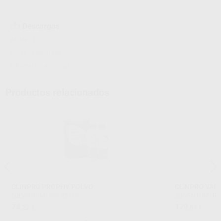
Descargas
Archivo 1
Hojas de seguridad
Información adicional
Productos relacionados
CLINPRO PROPHY POLVO
CLINPRO VAR
SOLVENTUM
|
Ref. 25119
SOLVENTUM
|
Re
74
179
,22
€
,61
€