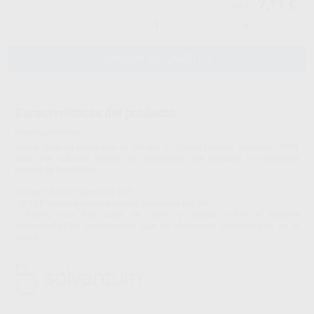
7,11 €
7,48 €
-
+
AÑADIR AL CARRITO
Características del producto
Proclinic informa:
Nueva línea de preventiva de 3M con Tri Calcio Fosfato funcional (TCP),
para una solución integral en prevención que fortalece la resistencia
natural de los dientes.
Clinpro™ Tooth Crème con TCP
• El TCP es una molécula única y patentada por 3M.
• Aporta una fina capa de calcio y fosfato sobre el esmalte
desmineralizado, componentes que se encuentran naturalmente en la
saliva.