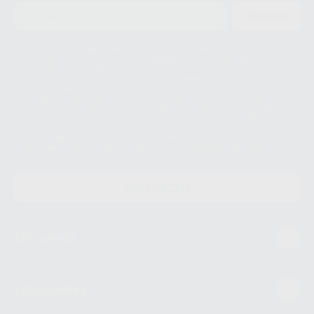
ENVIAR
Le informamos de que el Responsable del tratamiento de sus Datos
Personales es Proclinic S.A.U.. La Finalidad del tratamiento de sus Datos
Personales es el envío de información comercial. La legitimación para el
envío de la información comercial es su consentimiento prestado. Sus
datos únicamente serán cedidos a empresas vinculadas con Proclinic
S.A.U. que comercialicen productos similares del sector odontológico,
siempre bajo su consentimiento y no habrás cesión internacional de sus
Datos Personales. Podrá ejercitar los derechos de acceso, rectificación,
supresión, limitación y/o oposición al tratamiento de datos, entre otros, a
través de lopd@proclinic.es. Si desea conocer información adicional sobre
el tratamiento de datos personales, acceda a:
Protección de datos
CONTACTO
Mi cuenta
Estudiantes