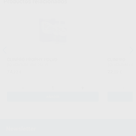
Productos relacionados
CLINPRO PROPHY POLVO
CLINPRO
SOLVENTUM
|
Ref. 25119
SOLVENTUM
|
Re
74
22
,22
€
,02
€
-
+
-
AÑADIR
Newsletter