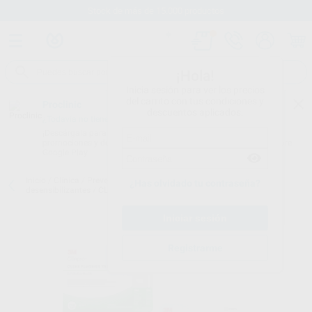
Stock de más de 15.000 productos
¡Hola!
Inicia sesión para ver los precios
del carrito con tus condiciones y
Proclinic
descuentos aplicados.
¿Todavía no tienes nuestra App?
¡Descárgala para ser siempre el primero en conocer nuestras
promociones y descuentos! Disponible en Google Play o App Store.
Google Play
Inicio
/
Clínica
/
Prevención y profilaxis
/
Remineralizantes y
¿Has olvidado tu contraseña?
desensibilizantes
/
CLINPRO CLEAR 50U.
Registrarme