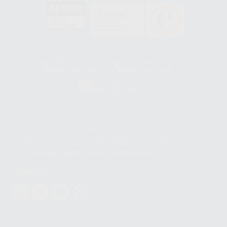
GA-2008/0342
SST-0118/2023
ER-0120/1997
GS-0001/2017
HCO-0060/2023
Clínica
Laboratorio
900 393 939
900 800 880
Whatsapp
665 533 087
Los servicios de WhatsApp Business son proporcionados por WhatsApp
Ireland Limited (WhatsApp Ireland). La información que controla WhatsApp
Ireland puede ser transferida a WhatsApp LLC y a Facebook Inc.. Dicha
Transferencia Internacional de Datos ofrece garantías adecuadas al
basarse en la Cláusula Contractual Tipo para la transferencia de datos
personales a terceros países. Puede ampliar la información en el siguiente
enlace:
WhatsApp Business Data Transfer Addendum
.
Síguenos