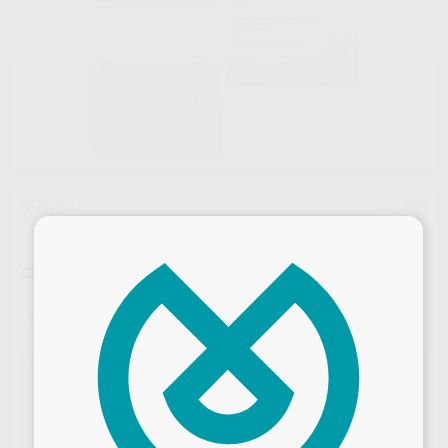
Oferta
×
CLINPRO CLEAR 50U.
Marca
SOLVENTUM
Contenido
50 Unidades de 0,5 ml
Oferta
133,22 €
Comprando
1 unidad
te ahorras el
10%
2 + 1 Clinpro™ Clear
Compra 2 reposiciones de 50 unidosis de Clinpro™ Clear, GRATIS 1