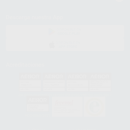
Descarga nuestra App
DISPONIBLE EN
GOOGLE PLAY
DISPONIBLE EN
APP STORE
Acreditaciones
GA-2008/0342
SST-0118/2023
ER-0120/1997
GS-0001/2017
HCO-0060/2023