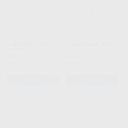
TIJERA CURVA LATERAL
TIJERA CURVA KELLY S1 H-F
PROCLINIC
|
Ref. 59830
HU-FRIEDY
|
Ref. 9281
36
55
,50
€
44,54 €
,57
€
65,00 €
Oferta
Oferta
-
+
-
+
AÑADIR
AÑADIR