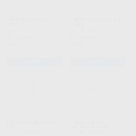
TIJERA ENCÍAS RECTA
TIJERA CURVA ENCIA IRIS
12CM.
11,5CM
ASA DENTAL
|
Ref. 49140
PROCLINIC
|
Ref. 59954
26
27
,17
€
28,93 €
,55
€
33,62 €
Oferta
Oferta
-
+
-
+
AÑADIR
AÑADIR
TIJERAS WAGNER CURVAS
TIJERAS CURVAS
H-F
GOLDMAN-FOX S16
HU-FRIEDY
|
Ref. 93302
HU-FRIEDY
|
Ref. 9167