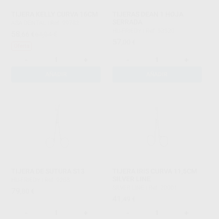
TIJERA KELLY CURVA 16CM
TIJERAS DEAN 1 HOJA
SERRADA
ASA DENTAL
|
Ref. 99782
HU-FRIEDY
|
Ref. 53520
58
,66
€
64,84 €
57
,00
€
Oferta
-
+
-
+
AÑADIR
AÑADIR
TIJERA DE SUTURA S13
TIJERA IRIS CURVA 11,5CM
SILVER LINE
HU-FRIEDY
|
Ref. 9283
SILVER LINE
|
Ref. 20001
79
,80
€
41
,49
€
-
+
-
+