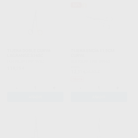
53%
TIJERA DOBLE CURVA
TIJERA ENCÍA 11,5CM
LAGRANGE S14SC
CURVA
HU-FRIEDY
|
Ref. 9282
BESTDENT
|
Ref. 80553
118
Desde
,75
€
12
,51
€
26,33 €
Oferta
-
+
-
+
AÑADIR
AÑADIR