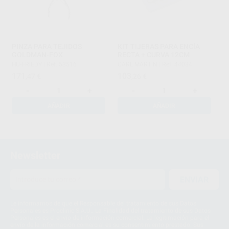
PINZA PARA TEJIDOS
KIT TIJERAS PARA ENCÍA
GOLDMAN-FOX
RECTA + CURVA 12CM
HU-FRIEDY
|
Ref. 53516
CARL MARTIN
|
Ref. 44034
171
103
,47
€
,26
€
-
+
-
+
AÑADIR
AÑADIR
1
2
Newsletter
ENVIAR
Le informamos de que el Responsable del tratamiento de sus Datos
Personales es Proclinic S.A.U.. La Finalidad del tratamiento de sus Datos
Personales es el envío de información comercial. La legitimación para el
envío de la información comercial es su consentimiento prestado. Sus