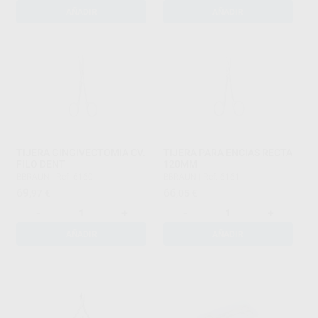
AÑADIR
AÑADIR
TIJERA GINGIVECTOMIA CV.
TIJERA PARA ENCIAS RECTA
FILO DENT
120MM
BBRAUN
|
Ref. 6160
BBRAUN
|
Ref. 6161
69
66
,97
€
,05
€
-
+
-
+
AÑADIR
AÑADIR