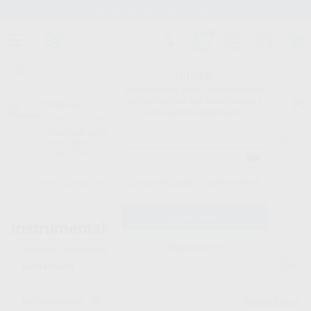
Stock de más de 15.000 productos
¡Hola!
Inicia sesión para ver los precios
del carrito con tus condiciones y
Proclinic
descuentos aplicados.
¿Todavía no tienes nuestra App?
¡Descárgala para ser siempre el primero en conocer nuestras
promociones y descuentos! Disponible en Google Play o App Store.
Google Play
¿Has olvidado tu contraseña?
Inicio
/
Clínica
/
Instrumental
/
Tijeras de cirugía
Instrumental -
Tijeras odontológicas
Registrarme
25
productos encontrados
Filtrar
INSTRUMENTAL
Borrar filtros