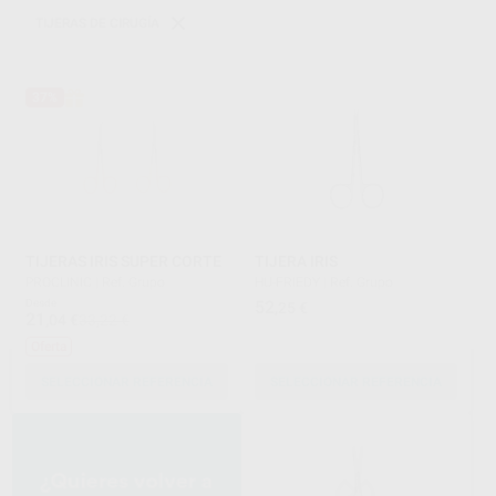
TIJERAS DE CIRUGÍA
37%
TIJERAS IRIS SUPER CORTE
TIJERA IRIS
PROCLINIC
|
Ref. Grupo
HU-FRIEDY
|
Ref. Grupo
Desde
52
,25
€
21
,04
€
33,22 €
Oferta
SELECCIONAR REFERENCIA
SELECCIONAR REFERENCIA