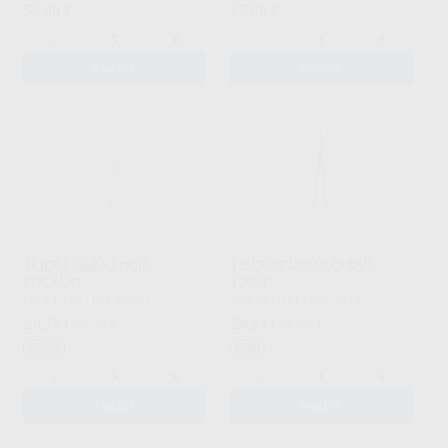
57
57
,00
€
,00
€
-
+
-
+
AÑADIR
AÑADIR
TIJERA PARA ENCÍA
TIJERA ENCÍAS CURVA
LOCKLIN
12CM.
PROCLINIC
|
Ref. 59832
ASA DENTAL
|
Ref. 49141
28
28
,73
€
35,06 €
,95
€
31,99 €
Oferta
Oferta
-
+
-
+
AÑADIR
AÑADIR