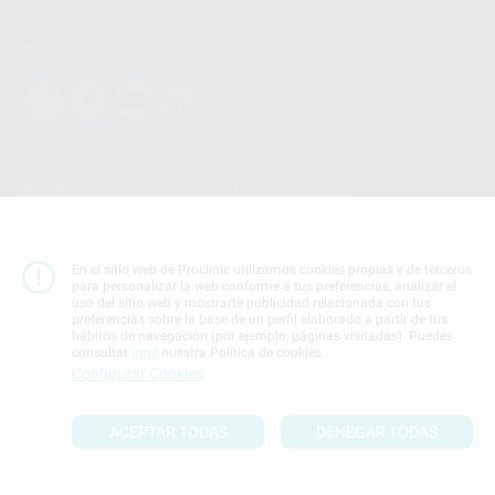
enlace:
WhatsApp Business Data Transfer Addendum
.
Síguenos
PROCLINIC S.A.U.
Copyright (c) 2026
Aviso legal
Teléfono:
900 393 939
En el sitio web de Proclinic utilizamos cookies propias y de terceros
E-mail de contacto:
proclinic@proclinic.es
para personalizar la web conforme a tus preferencias, analizar el
uso del sitio web y mostrarte publicidad relacionada con tus
preferencias sobre la base de un perfil elaborado a partir de tus
Condiciones Generales de Contratación
y
Política
hábitos de navegación (por ejemplo, páginas visitadas). Puedes
de privacidad
consultar
aquí
nuestra Política de cookies.
Información Corporativa
Configurar Cookies
Política de Cookies
ACEPTAR TODAS
DENEGAR TODAS
SUBIR