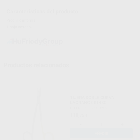
Características del producto
Proclinic informa:
1 hoja serrada.
Productos relacionados
TIJERA DOBLE CURVA
LAGRANGE S14SC
HU-FRIEDY
|
Ref. 9282
118
,75
€
-
+
AÑADIR