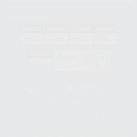
Acreditaciones
GA-2008/0342
SST-0118/2023
ER-0120/1997
GS-0001/2017
HCO-0060/2023
Clínica
Laboratorio
900 393 939
900 800 880
Whatsapp
665 533 087
Los servicios de WhatsApp Business son proporcionados por WhatsApp
Ireland Limited (WhatsApp Ireland). La información que controla WhatsApp
Ireland puede ser transferida a WhatsApp LLC y a Facebook Inc.. Dicha
Transferencia Internacional de Datos ofrece garantías adecuadas al
basarse en la Cláusula Contractual Tipo para la transferencia de datos
personales a terceros países. Puede ampliar la información en el siguiente