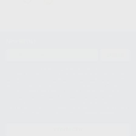
Newsletter
ENVIAR
Le informamos de que el Responsable del tratamiento de sus Datos
Personales es Proclinic S.A.U.. La Finalidad del tratamiento de sus Datos
Personales es el envío de información comercial. La legitimación para el
envío de la información comercial es su consentimiento prestado. Sus
datos únicamente serán cedidos a empresas vinculadas con Proclinic
S.A.U. que comercialicen productos similares del sector odontológico,
siempre bajo su consentimiento y no habrás cesión internacional de sus
Datos Personales. Podrá ejercitar los derechos de acceso, rectificación,
supresión, limitación y/o oposición al tratamiento de datos, entre otros, a
través de lopd@proclinic.es. Si desea conocer información adicional sobre
el tratamiento de datos personales, acceda a:
Protección de datos
CONTACTO