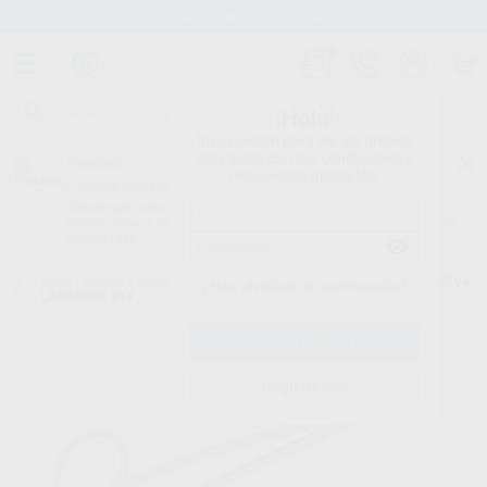
Stock de más de 15.000 productos
¡Hola!
Inicia sesión para ver los precios
del carrito con tus condiciones y
Proclinic
descuentos aplicados.
¿Todavía no tienes nuestra App?
¡Descárgala para ser siempre el primero en conocer nuestras
promociones y descuentos! Disponible en Google Play o App Store.
Google Play
Inicio
/
Clínica
/
Instrumental
/
Tijeras de cirugía
/
TIJERA DOBLE CURVA
¿Has olvidado tu contraseña?
LAGRANGE S14
Registrarme