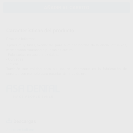
AÑADIR AL CARRITO
Características del producto
Proclinic informa:
Tijeras muy finas, excelentes para eliminar bordes de la encía intrusivos,
membranas mucosas o puntos de sutura.
- Fabricadas en acero inoxidable.
- Curvadas.
- 12 cm.
También son válidas para su uso en laboratorio en la fabricación de
coronas, por ejemplo para recortar láminas de oro.
Descargas
Anexo en italiano