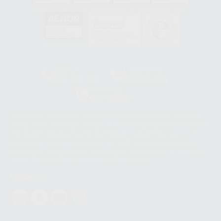
GA-2008/0342
SST-0118/2023
ER-0120/1997
GS-0001/2017
HCO-0060/2023
Clínica
Laboratorio
900 393 939
900 800 880
Whatsapp
665 533 087
Los servicios de WhatsApp Business son proporcionados por WhatsApp
Ireland Limited (WhatsApp Ireland). La información que controla WhatsApp
Ireland puede ser transferida a WhatsApp LLC y a Facebook Inc.. Dicha
Transferencia Internacional de Datos ofrece garantías adecuadas al
basarse en la Cláusula Contractual Tipo para la transferencia de datos
personales a terceros países. Puede ampliar la información en el siguiente
enlace:
WhatsApp Business Data Transfer Addendum
.
Síguenos