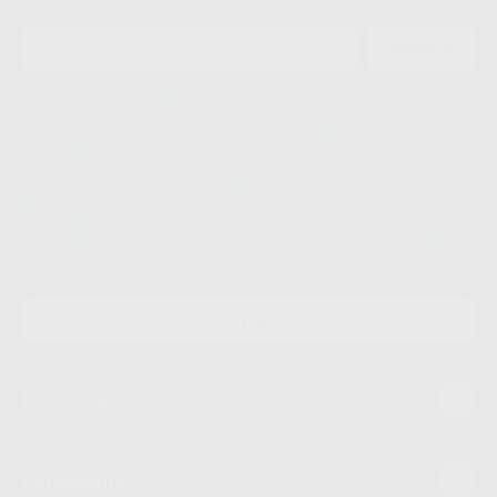
ENVIAR
Le informamos de que el Responsable del tratamiento de sus Datos
Personales es Proclinic S.A.U.. La Finalidad del tratamiento de sus Datos
Personales es el envío de información comercial. La legitimación para el
envío de la información comercial es su consentimiento prestado. Sus
datos únicamente serán cedidos a empresas vinculadas con Proclinic
S.A.U. que comercialicen productos similares del sector odontológico,
siempre bajo su consentimiento y no habrás cesión internacional de sus
Datos Personales. Podrá ejercitar los derechos de acceso, rectificación,
supresión, limitación y/o oposición al tratamiento de datos, entre otros, a
través de lopd@proclinic.es. Si desea conocer información adicional sobre
el tratamiento de datos personales, acceda a:
Protección de datos
CONTACTO
Mi cuenta
Estudiantes