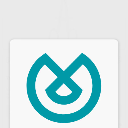
×
Oferta
TIJERA ENCÍAS CURVA 12CM.
Marca
ASA DENTAL
Contenido
1 unidad
Ref. Proclinic
49141
Ref. fabricante
0300-2
Oferta
28,95 €
Comprando
1 unidad
te ahorras el
10%
Desbloquea todas tus ventajas
Precio web