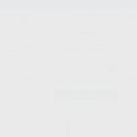
Stock de más de 15.000 productos
¡Hola!
Inicia sesión para ver los precios
del carrito con tus condiciones y
Proclinic
descuentos aplicados.
¿Todavía no tienes nuestra App?
¡Descárgala para ser siempre el primero en conocer nuestras
promociones y descuentos! Disponible en Google Play o App Store.
Google Play
Inicio
/
Clínica
/
Instrumental
/
Tijeras de cirugía
/
TIJERA ENCÍAS CURVA
¿Has olvidado tu contraseña?
12CM.
Registrarme