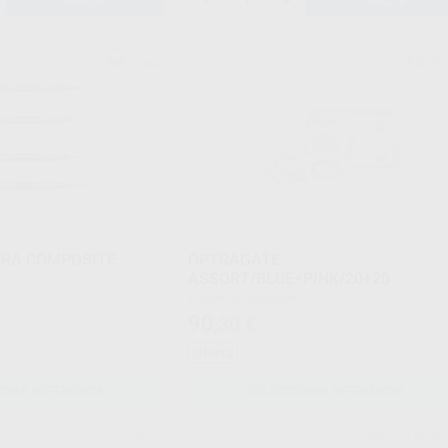
-
+
AÑADIR
AÑADIR
GARRISON
IVOC
Ref. Grupo
Ref. Gr
ARA COMPOSITE
OPTRAGATE
ASSORT/BLUE+PINK/20+20
Envase 40 unidades
€
90
,30
€
Oferta
ONAR REFERENCIA
SELECCIONAR REFERENCIA
HU-FRIEDY
SWANN MORT