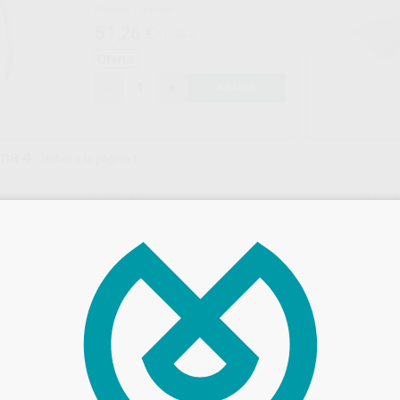
Envase 1 unidad
51
,26
€
71,95 €
Oferta
-
+
AÑADIR
ina 4
Volver a la página 1
SILVER LINE
PROCLI
Ref. Grupo
Ref. 59
 DOBLES SILVER
FÓRCEPS N.7 (BICÚSPIDES