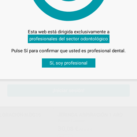
SUPERIORES)
Envase 1 unidad
51
,26
€
€
71,95 €
Oferta
Esta web está dirigida exclusivamente a
-
+
ONAR REFERENCIA
AÑADIR
profesionales del sector odontológico
Pulse Sí para confirmar que usted es profesional dental.
HU-FRIEDY
PROCLI
Ref. 0653
Ref. 59
Desbloquea todas tus ventajas
Sí, soy profesional
sesión
para disfrutar de todos tus
descuentos y condiciones esp
¡Iniciar sesión!
LORACION N.DG16
JERINGA ASPIRACIÓN 1 ARO
Envase 1 unidad
30
,08
€
39,82 €