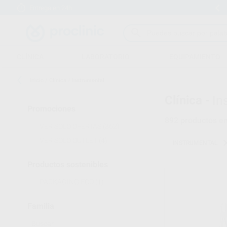
Entrega en 24h
15 días para cambiar de opinión
CLÍNICA
LABORATORIO
EQUIPAMIENTO
Inicio
/
Clínica
/
Instrumental
Clínica -
In
Promociones
892
productos e
VER SOLO OFERTAS
(362)
VER SOLO OUTLET
(4)
INSTRUMENTAL
Productos sostenibles
PACKAGING ECO
(1)
Familia