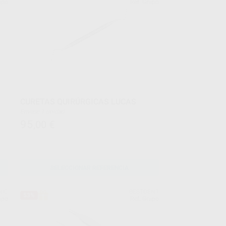
upo
Ref. Grupo
O
CURETAS QUIRÚRGICAS LUCAS
Envase 1 unidad
95
,00
€
SELECCIONAR REFERENCIA
NIC
BESTDENT
53%
upo
Ref. Grupo