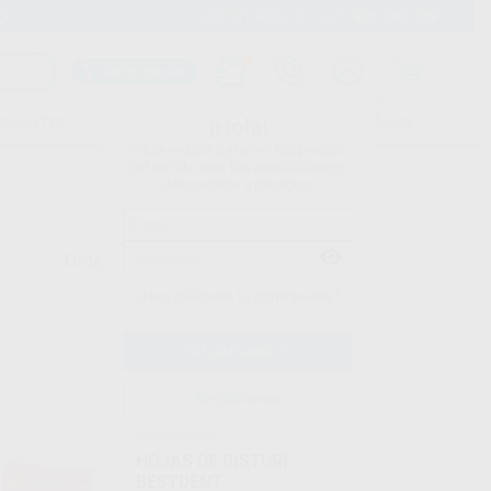
900 393 939
Envíos gratuitos desde 110€
Llama GRATIS a Clínica
Carrito mágico
UDIANTES
FOLLETOS
FORMACIONES
¡Hola!
Inicia sesión para ver los precios
del carrito con tus condiciones y
descuentos aplicados.
Ordenar por
¿Has olvidado tu contraseña?
BESTDENT
Registrarme
Ref. Grupo
¡Novedad!
HOJAS DE BISTURÍ
BESTDENT