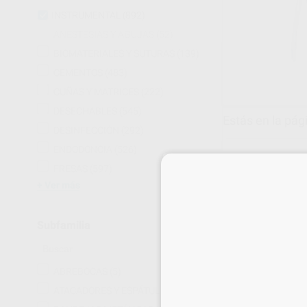
INSTRUMENTAL
(892)
ANESTESIAS Y AGUJAS
(52)
BIOMATERIALES Y SUTURAS
(139)
CEMENTOS
(483)
CUÑAS Y MATRICES
(222)
DESECHABLES
(545)
Estás en la pág
DESINFECCIÓN
(292)
ENDODONCIA
(526)
FRESAS
(597)
Ver más
Subfamilia
ABREBOCAS
(5)
ATACADORES Y ESPÁTULAS
(33)
EXPLORADORES