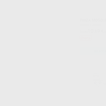
PINZA MOSQU
Envase 1 unidad
10
,69
€
2
Desde
Oferta
SELECCI