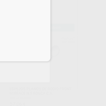
INFERIORES)
Envase 1 unidad
51
,26
€
71,95 €
Oferta
-
+
AÑADIR
NIC
PRODONT
851
Ref. 2073
eciales
ESPEJOS PLANOS DE RODIO FRONT
SURFACE N.5 ROSCA C.S.
Caja 12 unidades
57
,06
€