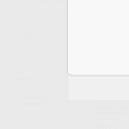
LINE
BANDEJAS METÁLICAS
(17)
Envase 1 unidad
16
,97
€
BOTADORES/ELEVADORES/LUXADORES
18,75 
(54)
Oferta
BRUÑIDORES
(12)
SELECCI
CINCELES/RECORTADORES DE
MÁRGENES
(9)
CUCHARILLAS ALVEOLARES
(4)
CUCHILLOS DE CERA
(5)
Ver más
Inicia 
Marca
PROCLINIC
(154)
BESTDENT
(80)
SONDA DE EXP
ACTEON
(2)
ENDODONCIA
Envase 1 unidad
AESCULAP
(2)
38
,76
€