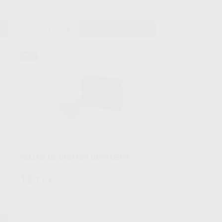
-
+
AÑADIR
NIC
BESTDENT
45%
693
Ref. Grupo
¡Novedad!
HOJAS DE BISTURÍ BESTDENT
Envase 100 unidades
13
,11
€
23,68 €
Oferta