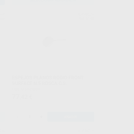
SELECCIONAR REFERENCIA
LAR
HU-FRIEDY
upo
Ref. 9140
ESPEJOS PLANOS RODIO FRONT
SURFACE N.5 ROSCA C.S.
Caja 12 unidades
77
,42
€
-
+
AÑADIR
ON
HU-FRIEDY