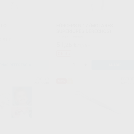
ITO
FÓRCEPS N.17 (MOLARES
SUPERIORES DERECHOS)
Envase 1 unidad
2,51 €
51
,26
€
71,95 €
Oferta
-
+
ONAR REFERENCIA
AÑADIR
IVOCLAR
BESTD
53%
Ref. 6580
Ref. 80