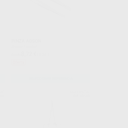
PINZA ADSON
Envase 1 unidad
8
,72
€
18,36 €
Desde
Oferta
SELECCIONAR REFERENCIA
NIC
ASA DENTAL
684
Ref. 49145