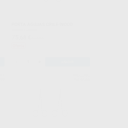
PORTA AGUJAS CRILE-WOOD
Envase 1 unidad
75
,68
€
83,64 €
Oferta
-
+
AÑADIR
ENT
PROCLINIC
203
Ref. Grupo