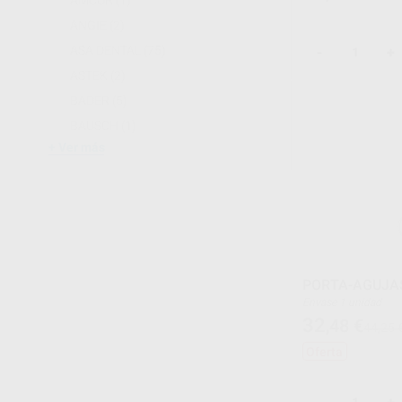
AMCOR
(1)
ANGIE
(2)
ASA DENTAL
(75)
-
+
ASTEK
(2)
BADER
(5)
BAUSCH
(1)
Ver más
PORTA-AGUJA
Envase 1 unidad
32
,48
€
44,25 
Oferta