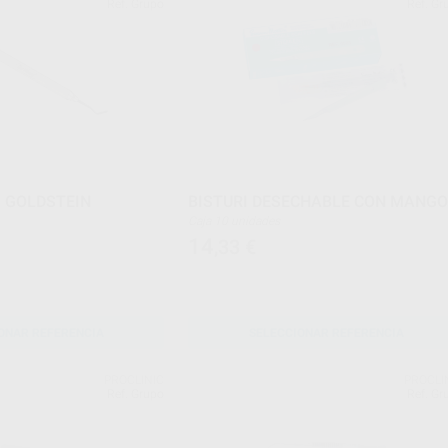
Ref. Grupo
Ref. Gr
 GOLDSTEIN
BISTURI DESECHABLE CON MANG
Caja 10 unidades
14
,33
€
ONAR REFERENCIA
SELECCIONAR REFERENCIA
PROCLINIC
PROCLI
Ref. Grupo
Ref. Gr