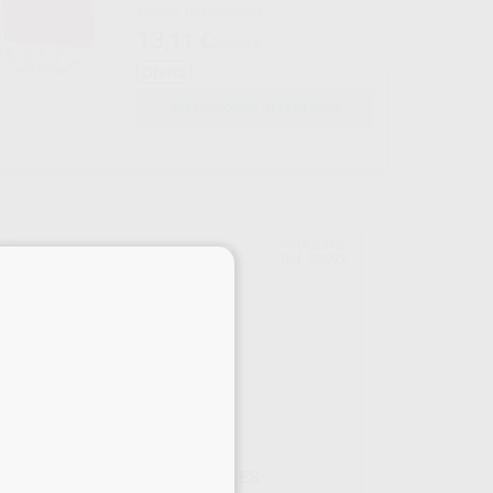
Envase 100 unidades
13
,11
€
23,68 €
Oferta
SELECCIONAR REFERENCIA
NIC
PROCLINIC
×
682
Ref. 59692
FÓRCEPS N.79 (CORDALES