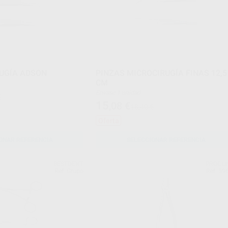
RUGÍA ADSON
PINZAS MICROCIRUGÍA FINAS 12,5
CM
Envase 1 unidad
€
15
,08
€
18,40 €
Oferta
ONAR REFERENCIA
SELECCIONAR REFERENCIA
BESTDENT
PROCLI
Ref. Grupo
Ref. 59