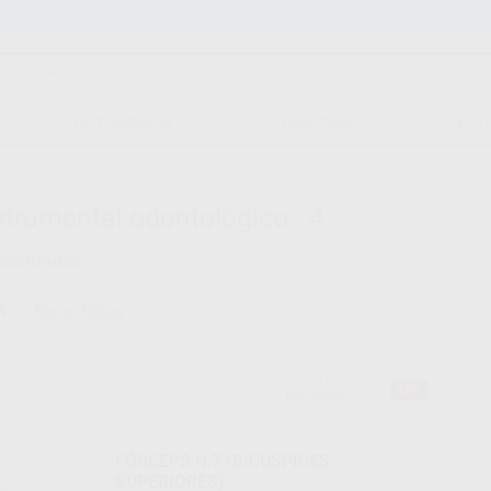
Stock de más de 15.000 productos
ORTODONCIA
CAD/CAM
EST
strumental odontológico - 4
ncontrados
Borrar filtros
PROCLINIC
45%
Ref. 59682
FÓRCEPS N.7 (BICÚSPIDES
SUPERIORES)