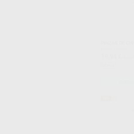
PINZAS DE CI
Envase 1 unidad
16
,94
€
21,22 
Oferta
SELECCI
53%