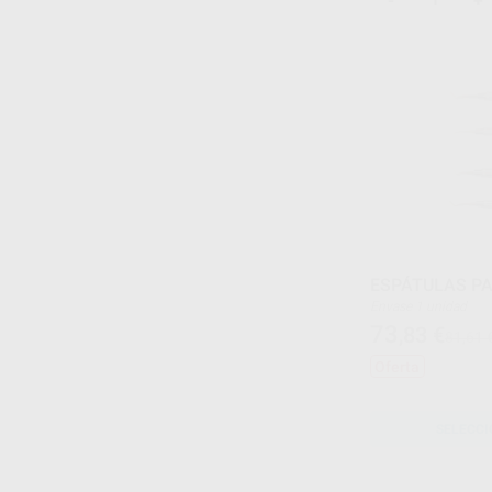
-
+
ESPÁTULAS P
Envase 1 unidad
73
,83
€
81,61 
Oferta
SELECCI