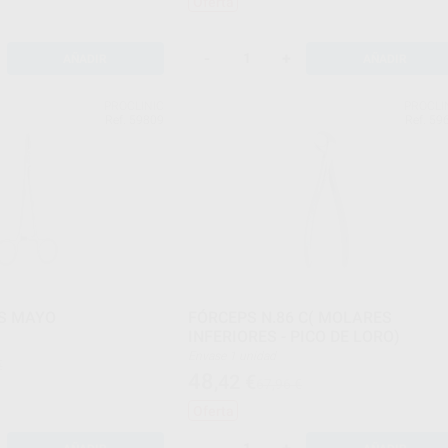
Oferta
-
+
AÑADIR
AÑADIR
PROCLINIC
PROCLI
Ref. 59809
Ref. 59
S MAYO
FÓRCEPS N.86 C( MOLARES
INFERIORES - PICO DE LORO)
Envase 1 unidad
€
48
,42
€
67,96 €
Oferta