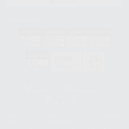
APP STORE
Acreditaciones
GA-2008/0342
SST-0118/2023
ER-0120/1997
GS-0001/2017
HCO-0060/2023
Clínica
Laboratorio
900 393 939
900 800 880
Whatsapp
665 533 087
Los servicios de WhatsApp Business son proporcionados por WhatsApp
Ireland Limited (WhatsApp Ireland). La información que controla WhatsApp
Ireland puede ser transferida a WhatsApp LLC y a Facebook Inc.. Dicha
Transferencia Internacional de Datos ofrece garantías adecuadas al
basarse en la Cláusula Contractual Tipo para la transferencia de datos