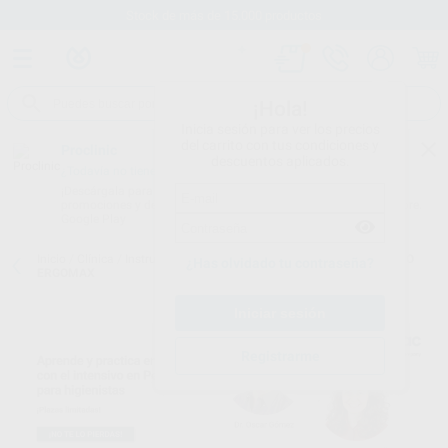
Stock de más de 15.000 productos
¡Hola!
Inicia sesión para ver los precios
del carrito con tus condiciones y
Proclinic
descuentos aplicados.
¿Todavía no tienes nuestra App?
¡Descárgala para ser siempre el primero en conocer nuestras
promociones y descuentos! Disponible en Google Play o App Store.
Google Play
Inicio
/
Clínica
/
Instrumental
/
Curetas
/
CURETA COLUMBIA MANGO
¿Has olvidado tu contraseña?
ERGOMAX
Registrarme