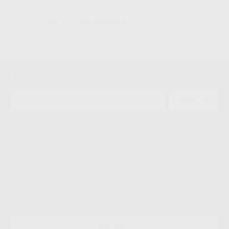
SELECCIONAR REFERENCIA
SE
Newsletter
ENVIAR
Le informamos de que el Responsable del tratamiento de sus Datos
Personales es Proclinic S.A.U.. La Finalidad del tratamiento de sus Datos
Personales es el envío de información comercial. La legitimación para el
envío de la información comercial es su consentimiento prestado. Sus
datos únicamente serán cedidos a empresas vinculadas con Proclinic
S.A.U. que comercialicen productos similares del sector odontológico,
siempre bajo su consentimiento y no habrás cesión internacional de sus
Datos Personales. Podrá ejercitar los derechos de acceso, rectificación,
supresión, limitación y/o oposición al tratamiento de datos, entre otros, a
través de lopd@proclinic.es. Si desea conocer información adicional sobre
el tratamiento de datos personales, acceda a:
Protección de datos
CONTACTO