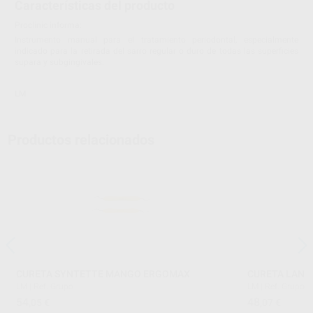
Características del producto
Proclinic informa:
Instrumento manual para el tratamiento periodontal, especialmente
indicado para la retirada del sarro regular o duro de todas las superficies
supara y subgingivales.
LM
Productos relacionados
CURETA SYNTETTE MANGO ERGOMAX
CURETA LANG
LM
|
Ref. Grupo
LM
|
Ref. Grupo
54
48
,05
€
,07
€