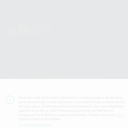
personales a terceros países. Puede ampliar la información en el siguiente
enlace:
WhatsApp Business Data Transfer Addendum
.
Síguenos
PROCLINIC S.A.U.
Copyright (c) 2026
Aviso legal
Teléfono:
900 393 939
E-mail de contacto:
proclinic@proclinic.es
Condiciones Generales de Contratación
y
Política
de privacidad
En el sitio web de Proclinic utilizamos cookies propias y de terceros
Información Corporativa
para personalizar la web conforme a tus preferencias, analizar el uso
del sitio web y mostrarte publicidad relacionada con tus preferencias
Política de Cookies
sobre la base de un perfil elaborado a partir de tus hábitos de
navegación (por ejemplo, páginas visitadas). Puedes consultar
aquí
nuestra Política de cookies.
SUBIR
Configurar Cookies