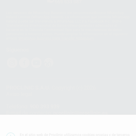
665 533 087
Los servicios de WhatsApp Business son proporcionados por WhatsApp
Ireland Limited (WhatsApp Ireland). La información que controla WhatsApp
Ireland puede ser transferida a WhatsApp LLC y a Facebook Inc.. Dicha
Transferencia Internacional de Datos ofrece garantías adecuadas al
basarse en la Cláusula Contractual Tipo para la transferencia de datos
personales a terceros países. Puede ampliar la información en el siguiente
enlace:
WhatsApp Business Data Transfer Addendum
.
Síguenos
PROCLINIC S.A.U.
Copyright (c) 2026
Aviso legal
Teléfono:
900 393 939
E-mail de contacto:
proclinic@proclinic.es
Condiciones Generales de Contratación
y
Política
de privacidad
En el sitio web de Proclinic utilizamos cookies propias y de terceros