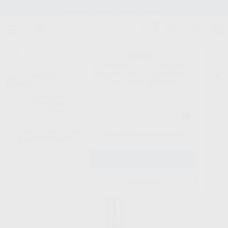
Stock de más de 15.000 productos
¡Hola!
Inicia sesión para ver los precios
del carrito con tus condiciones y
Proclinic
descuentos aplicados.
¿Todavía no tienes nuestra App?
¡Descárgala para ser siempre el primero en conocer nuestras
promociones y descuentos! Disponible en Google Play o App Store.
Google Play
Inicio
/
Clínica
/
Instrumental
/
Atacadores y espátulas
/
ATACADOR
¿Has olvidado tu contraseña?
BOLA/ESPÁTULA Nº 151-153
Registrarme