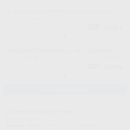
ATACADOR BOLA/ESPÁTULA N.152 – 2,0Ø/2,5MM
0744
1054/152
Ref. Proclinic
Ref. fabricante
29,74 €
-10%
-
+
ATACADOR BOLA/ESPÁTULA N.153 – 2,5Ø/3,0MM
0746
1054/153
Ref. Proclinic
Ref. fabricante
29,74 €
-10%
-
+
AÑADIR AL CARRITO
Características del producto
Proclinic informa:
Instrumento con doble parte activa, una bola y una espátula.