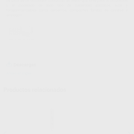
Se trata de un obturador construido en metal que sirve para la obturación
y el modelado de todo tipo de materiales plásticos, auto y
fotopolimerizables como cementos, composites fondos de cavidad y
análogos.
Descargas
Anexo en inglés
Productos relacionados