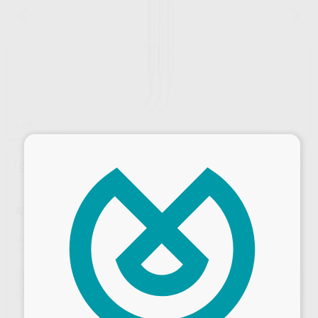
1
/ 2
×
Oferta
ATACADOR BOLA/ESPÁTULA Nº 151-153
Marca
CARL MARTIN
Contenido
1 unidad
Oferta
29,74 €
Comprando
1 unidad
te ahorras el
10%
Precio web