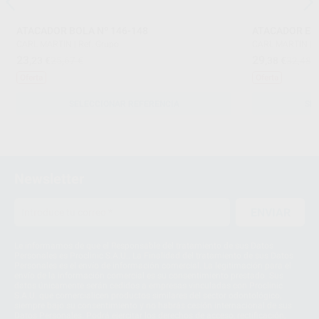
ATACADOR BOLA Nº 146-148
ATACADOR ESP
CARL MARTIN
|
Ref. Grupo
CARL MARTIN
|
R
23
29
,23
€
25,67 €
,38
€
32,48 
Oferta
Oferta
SELECCIONAR REFERENCIA
SE
Newsletter
ENVIAR
Le informamos de que el Responsable del tratamiento de sus Datos
Personales es Proclinic S.A.U.. La Finalidad del tratamiento de sus Datos
Personales es el envío de información comercial. La legitimación para el
envío de la información comercial es su consentimiento prestado. Sus
datos únicamente serán cedidos a empresas vinculadas con Proclinic
S.A.U. que comercialicen productos similares del sector odontológico,
siempre bajo su consentimiento y no habrás cesión internacional de sus
Datos Personales. Podrá ejercitar los derechos de acceso, rectificación,