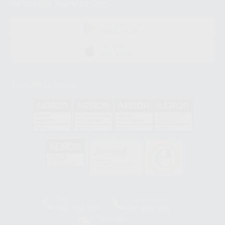
Descarga nuestra App
DISPONIBLE EN
GOOGLE PLAY
DISPONIBLE EN
APP STORE
Acreditaciones
GA-2008/0342
SST-0118/2023
ER-0120/1997
GS-0001/2017
HCO-0060/2023
Clínica
Laboratorio
900 393 939
900 800 880
Whatsapp