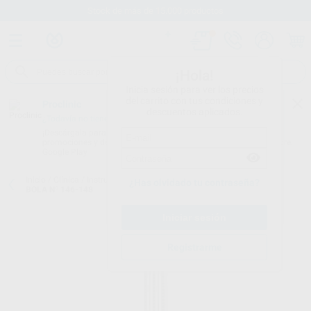
Stock de más de 15.000 productos
¡Hola!
Inicia sesión para ver los precios
del carrito con tus condiciones y
Proclinic
descuentos aplicados.
¿Todavía no tienes nuestra App?
¡Descárgala para ser siempre el primero en conocer nuestras
promociones y descuentos! Disponible en Google Play o App Store.
Google Play
Inicio
/
Clínica
/
Instrumental
/
Atacadores y espátulas
/
ATACADOR
¿Has olvidado tu contraseña?
BOLA Nº 146-148
Registrarme