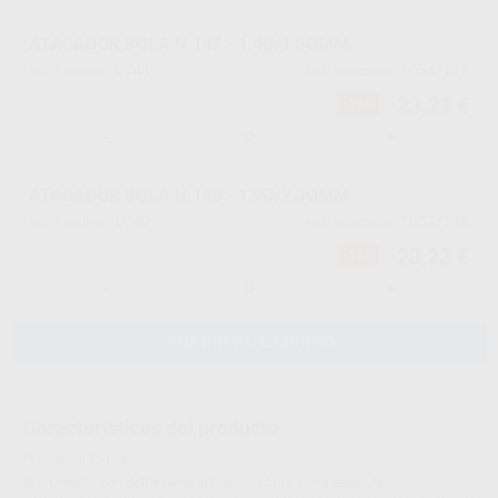
ATACADOR BOLA N.147 - 1,4Ø/1,8ØMM
0741
1054/147
Ref. Proclinic
Ref. fabricante
23,23 €
-10%
-
+
ATACADOR BOLA N.148 - 1,9Ø/2,3ØMM
0742
1054/148
Ref. Proclinic
Ref. fabricante
23,23 €
-10%
-
+
AÑADIR AL CARRITO
Características del producto
Proclinic informa:
Instrumento con doble parte activa, una bola y una espátula.