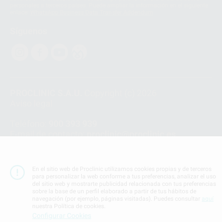
personales a terceros países. Puede ampliar la información en el siguiente
enlace:
WhatsApp Business Data Transfer Addendum
.
Síguenos
PROCLINIC S.A.U.
Copyright (c) 2026
Aviso legal
Teléfono:
900 393 939
E-mail de contacto:
proclinic@proclinic.es
Condiciones Generales de Contratación
y
Política
de privacidad
En el sitio web de Proclinic utilizamos cookies propias y de terceros
Información Corporativa
para personalizar la web conforme a tus preferencias, analizar el uso
del sitio web y mostrarte publicidad relacionada con tus preferencias
Política de Cookies
sobre la base de un perfil elaborado a partir de tus hábitos de
navegación (por ejemplo, páginas visitadas). Puedes consultar
aquí
nuestra Política de cookies.
SUBIR
Configurar Cookies