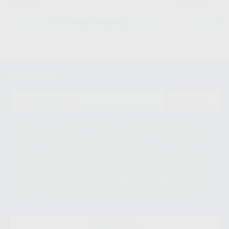
Oferta
Oferta
SELECCIONAR REFERENCIA
SE
Newsletter
ENVIAR
Le informamos de que el Responsable del tratamiento de sus Datos
Personales es Proclinic S.A.U.. La Finalidad del tratamiento de sus Datos
Personales es el envío de información comercial. La legitimación para el
envío de la información comercial es su consentimiento prestado. Sus
datos únicamente serán cedidos a empresas vinculadas con Proclinic
S.A.U. que comercialicen productos similares del sector odontológico,
siempre bajo su consentimiento y no habrás cesión internacional de sus
Datos Personales. Podrá ejercitar los derechos de acceso, rectificación,
supresión, limitación y/o oposición al tratamiento de datos, entre otros, a
través de lopd@proclinic.es. Si desea conocer información adicional sobre
el tratamiento de datos personales, acceda a:
Protección de datos
CONTACTO