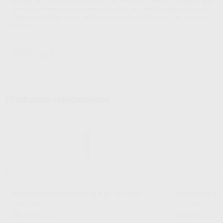
Se trata de un obturador construido en metal con mango octogonal, que
sirve para obturar y para modelar todo tipo de materiales plásticos, auto y
fotopolimerizables como cementos, composites fondos de cavidad y
análogos.
Productos relacionados
ATACADOR BOLA/ESPÁTULA Nº 151-153
ATACADOR ESP
CARL MARTIN
|
Ref. Grupo
CARL MARTIN
|
R
29
29
,74
€
32,88 €
,38
€
32,48 