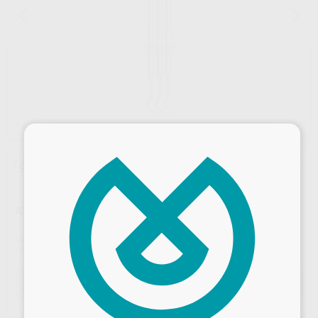
1
/ 2
×
Oferta
ATACADOR BOLA Nº 146-148
Marca
CARL MARTIN
Contenido
1 unidad
Oferta
23,23 €
Comprando
1 unidad
te ahorras el
10%
Precio web