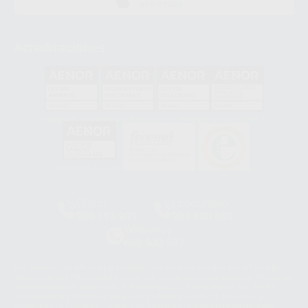
APP STORE
Acreditaciones
GA-2008/0342
SST-0118/2023
ER-0120/1997
GS-0001/2017
HCO-0060/2023
Clínica
Laboratorio
900 393 939
900 800 880
Whatsapp
665 533 087
Los servicios de WhatsApp Business son proporcionados por WhatsApp
Ireland Limited (WhatsApp Ireland). La información que controla WhatsApp
Ireland puede ser transferida a WhatsApp LLC y a Facebook Inc.. Dicha
Transferencia Internacional de Datos ofrece garantías adecuadas al
basarse en la Cláusula Contractual Tipo para la transferencia de datos