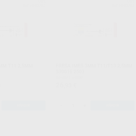
IMES
IMES
Ref. H103702
Ref. H103703
MM T11 2,5MM
FRESA IMES 3MM T11/T13 2,5MM
530016 2503
Envase 1 unidad
26
,93
€
€
-
+
AÑADIR
AÑADIR