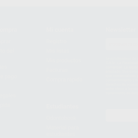
compra
Mi cuenta
Newsletter
prar
Registro
to del
Mis listas
Le informamos de q
Mis productos
S.A.U.. La Finalida
nes
comercial. La legit
Facturas
prestado. Sus dato
e pago
que comercialicen p
Compra rápida
consentimiento y no
derechos de acceso,
entre otros, a trav
tratamiento de dat
legales
pida
Estudiantes
Odontobook
Material para
estudiantes