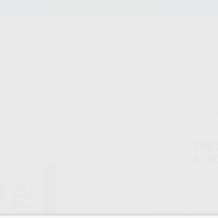
Stock de más de 15.000 productos
ORTODONCIA
CAD/CAM
EST
/T51 526013-1006
Ofert
FRE
526
Marca
Conteni
Oferta