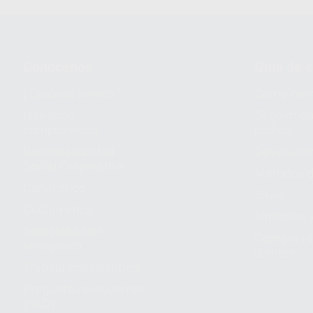
Conócenos
Guía de 
¿Quiénes somos?
Cómo com
Nuestros
Seguimien
compromisos
pedido
Responsabilidad
Devolucio
Social Corporativa
Métodos d
Canal ético
Envío
Código ético
Símbolos 
Sostenibilidad
Compra rá
energética
dientes
Trabaja con nosotros
Preguntas Frecuentes
(FAQ)