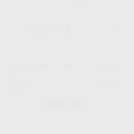
IMES
Ref. H103704
FRESA IMES 3MM T12 1,0MM
FRESA IMES 3MM
530004 1003
530016 1003
Envase 1 unidad
Envase 1 unidad
40
26
,87
€
,93
€
45,17 €
Oferta
-
+
-
+
AÑADIR