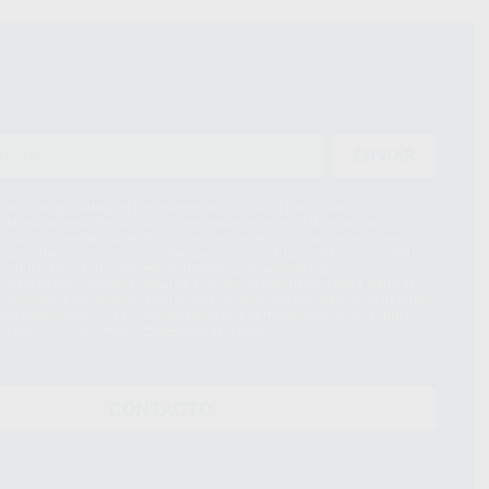
ENVIAR
ue el Responsable del tratamiento de sus Datos Personales es Proclinic
d del tratamiento de sus Datos Personales es el envío de información
imación para el envío de la información comercial es su consentimiento
s únicamente serán cedidos a empresas vinculadas con Proclinic S.A.U.
roductos similares del sector odontológico, siempre bajo su
 habrás cesión internacional de sus Datos Personales. Podrá ejercitar los
 rectificación, supresión, limitación y/o oposición al tratamiento de datos,
és de lopd@proclinic.es. Si desea conocer información adicional sobre el
os personales, acceda a:
Protección de datos
CONTACTO