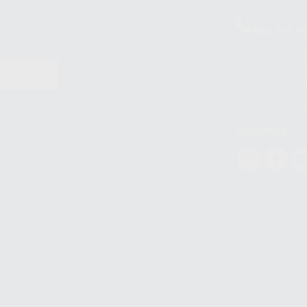
Clínica
900 393 9
Los servicios de W
(WhatsApp Ireland)
EN
WhatsApp LLC y a F
E
garantías adecuadas
datos personales a 
WhatsApp Busines
Síguenos