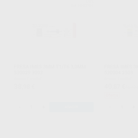
IMES
Ref. H103701
FRESA IMES 3MM T1/T6 3,0MM
FRESA IMES 3
530029 3003
530004 2503
Envase 1 unidad
Envase 1 unidad
38
40
,98
€
,87
€
45,17 
Oferta
-
+
-
+
AÑADIR