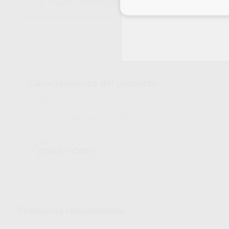
H103727
526013 1006
Ref. Proclinic
Ref. fabricante
Inicia 
Características del producto
Proclinic informa:
Fresas para sistemas de fresado Imes.
Productos relacionados