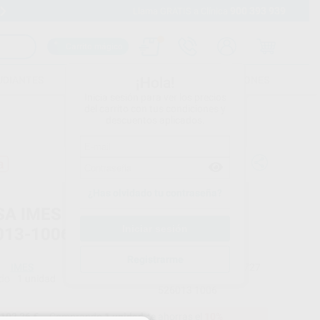
900 393 939
Envíos gratuitos desde 110€
Llama GRATIS a Clínica
Carrito mágico
UDIANTES
FOLLETOS
FORMACIONES
¡Hola!
Inicia sesión para ver los precios
del carrito con tus condiciones y
descuentos aplicados.
a
¿Has olvidado tu contraseña?
SA IMES 6MM T14/T41/T51
013-1006
Registrarme
IMES
Ref. Proclinic
H103727
do
1 unidad
Ref. fabricante
526013 1006
102,26 €
Comprando
1 unidad
te ahorras el
10%