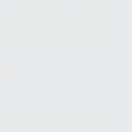
Laboratorio
Whatsapp
39
900 800 880
665 533 087
hatsApp Business son proporcionados por WhatsApp Ireland Limited
. La información que controla WhatsApp Ireland puede ser transferida a
acebook Inc.. Dicha Transferencia Internacional de Datos ofrece
 al basarse en la Cláusula Contractual Tipo para la transferencia de
terceros países. Puede ampliar la información en el siguiente enlace:
s Data Transfer Addendum
.