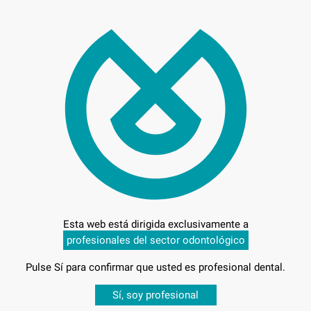
113
Entrega en 24h
Esta web está dirigida exclusivamente a
profesionales del sector odontológico
Pulse Sí para confirmar que usted es profesional dental.
Desbloquea todas tus ventajas
Sí, soy profesional
-