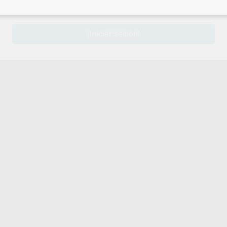
sesión
para disfrutar de todos tus
descuentos y condiciones esp
¡Iniciar sesión!