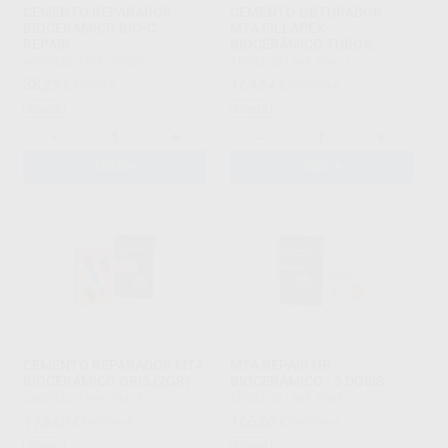
CEMENTO REPARADOR
CEMENTO OBTURADOR
BIOCERÁMICO BIO-C
MTA FILLAPEX
REPAIR
BIOCERÁMICO TUBOS
(30GR)
ANGELUS
|
Ref. 97889
ANGELUS
|
Ref. 59477
38
164
,23
€
42,25 €
,54
€
181,86 €
Oferta
Oferta
-
+
-
+
AÑADIR
AÑADIR
CEMENTO REPARADOR MTA
MTA REPAIR HP
BIOCERÁMICO GRIS (2GR)
BIOCERÁMICO - 5 DOSIS
ANGELUS
|
Ref. 59475
ANGELUS
|
Ref. 59482
175
165
,40
€
193,86 €
,00
€
182,36 €
Oferta
Oferta