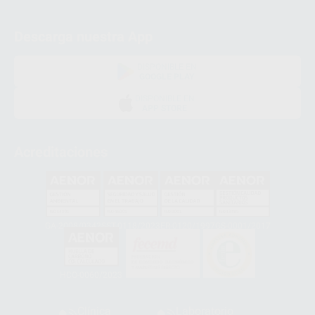
Descarga nuestra App
DISPONIBLE EN
GOOGLE PLAY
DISPONIBLE EN
APP STORE
Acreditaciones
GA-2008/0342
SST-0118/2023
ER-0120/1997
GS-0001/2017
HCO-0060/2023
Clínica
Laboratorio