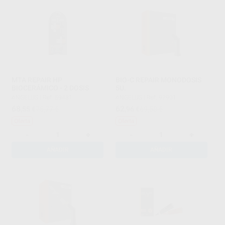
MTA REPAIR HP
BIO-C REPAIR MONODOSIS
BIOCERÁMICO - 2 DOSIS
5U.
ANGELUS
|
Ref. 59481
ANGELUS
|
Ref. 97901
68
62
,55
€
75,77 €
,96
€
69,58 €
Oferta
Oferta
-
+
-
+
AÑADIR
AÑADIR