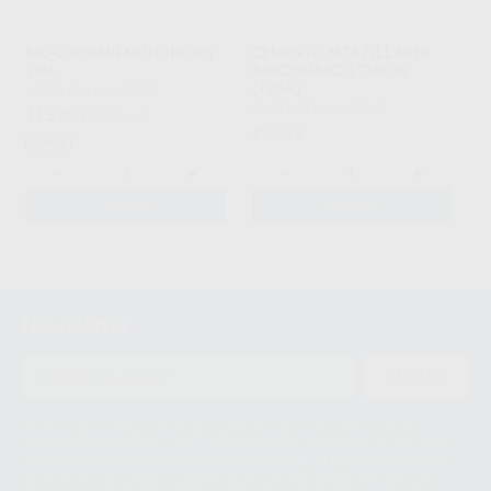
BIO-C REPAIR MONODOSIS
CEMENTO MTA FILLAPEX
10U.
BIOCERÁMICO TUBOS
(12GR)
ANGELUS
|
Ref. 97900
ANGELUS
|
Ref. 65542
115
,00
€
127,10 €
86
,68
€
Oferta
-
+
-
+
AÑADIR
AÑADIR
1
Newsletter
ENVIAR
Le informamos de que el Responsable del tratamiento de sus Datos
Personales es Proclinic S.A.U.. La Finalidad del tratamiento de sus Datos
Personales es el envío de información comercial. La legitimación para el
envío de la información comercial es su consentimiento prestado. Sus
datos únicamente serán cedidos a empresas vinculadas con Proclinic