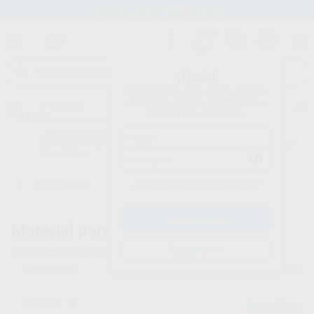
Stock de más de 15.000 productos
¡Hola!
Inicia sesión para ver los precios
del carrito con tus condiciones y
Proclinic
descuentos aplicados.
¿Todavía no tienes nuestra App?
¡Descárgala para ser siempre el primero en conocer nuestras
promociones y descuentos! Disponible en Google Play o App Store.
Google Play
¿Has olvidado tu contraseña?
Inicio
/
Clínica
Material para clínicas dentales
Registrarme
14
productos encontrados
Filtrar
ANGELUS
Borrar filtros