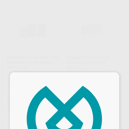
CEMENTO REPARADOR MTA
CEMENTO OBTURADOR
BIOCERÁMICO BLANCO O
BIOCERÁMICO BIO-C
GRIS (1GR)
SEALER
ANGELUS
|
Ref. Grupo
ANGELUS
|
Ref. 97888
×
104
39
,24
€
115,22 €
,82
€
44,02 €
Oferta
Oferta
-
+
SELECCIONAR REFERENCIA
AÑADIR