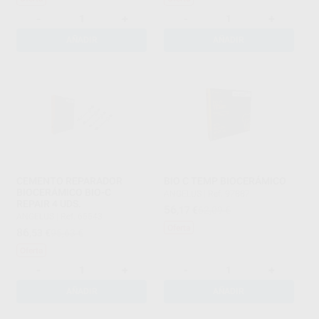
-
+
-
+
AÑADIR
AÑADIR
CEMENTO REPARADOR
BIO C TEMP BIOCERÁMICO
BIOCERÁMICO BIO-C
ANGELUS
|
Ref. 97887
REPAIR 4 UDS.
56
,17
€
62,09 €
ANGELUS
|
Ref. 65543
Oferta
86
,53
€
95,63 €
Oferta
-
+
-
+
AÑADIR
AÑADIR