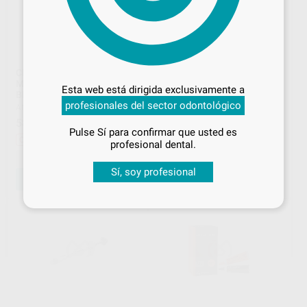
Desbloquea todas tus ventajas
CEMENTO OBTURADOR
CEMENTO OBTURADOR
Inicia sesión
para disfrutar de todos
MTA FILLAPEX
BIOCERÁMICO BIO-C
Esta web está dirigida exclusivamente a
tus
descuentos y condiciones
BIOCERÁMICO JERINGA
SEALER 2G
profesionales del sector odontológico
especiales
ANGELUS
|
Ref. 97849
ANGELUS
|
Ref. 65541
58
146
,67
€
64,85 €
,16
€
161,54 €
Pulse Sí para confirmar que usted es
¡Iniciar sesión!
Oferta
Oferta
profesional dental.
-
+
-
+
Sí, soy profesional
AÑADIR
AÑADIR