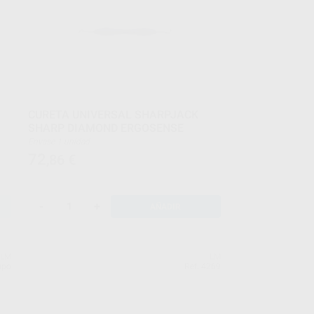
CURETA UNIVERSAL SHARPJACK
SHARP DIAMOND ERGOSENSE
Envase 1 unidad
72
,86
€
-
+
AÑADIR
LM
LM
upo
Ref. 4269