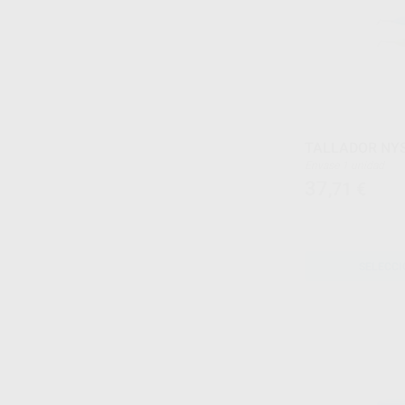
TALLADOR NY
Envase 1 unidad
37
,71
€
SELECCI