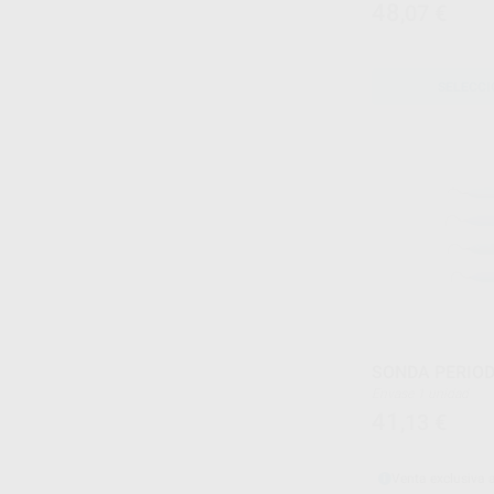
48
,07
€
SELECCI
SONDA PERIO
Envase 1 unidad
41
,13
€
Venta exclusiva 