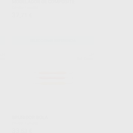
MODELADOR DE COMPOSITE
Envase 1 unidad
37
,71
€
SELECCIONAR REFERENCIA
LM
LM
upo
Ref. Grupo
BRUÑIDOR BOLA
Envase 1 unidad
33
,53
€