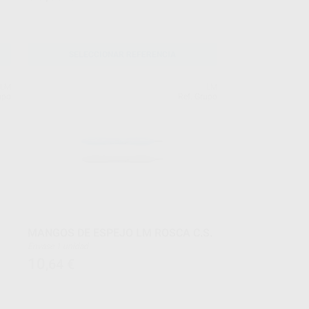
SELECCIONAR REFERENCIA
LM
LM
upo
Ref. Grupo
MANGOS DE ESPEJO LM ROSCA C.S.
Envase 1 unidad
10
,64
€