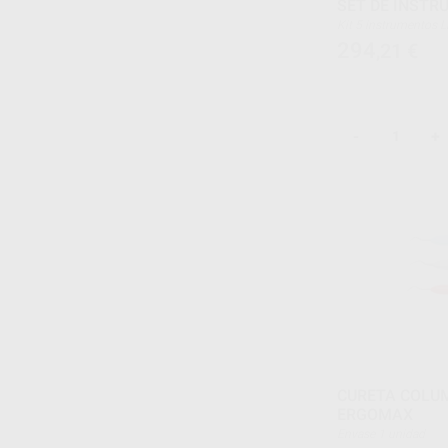
SET DE INSTR
Kit 5 instrumentos LM-Arte (Applica, Condensa,
Fissura, Misura y Ec
294
,21
€
-
+
CURETA COLU
ERGOMAX
Envase 1 unidad