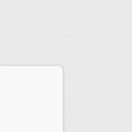
CURETA GRACEY MINI MANGO
ERGOMAX
Envase 1 unidad
48
,07
€
×
SELECCIONAR REFERENCIA
LM
LM
upo
Ref. Grupo