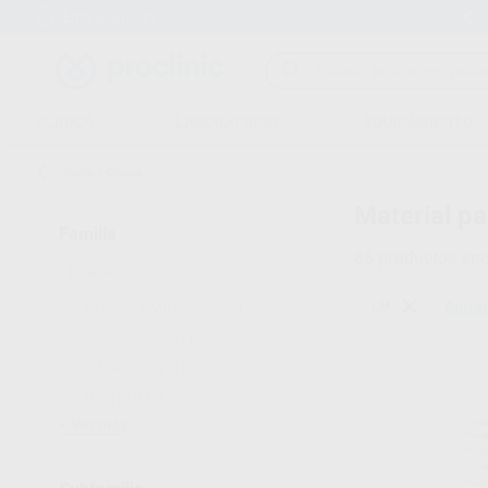
Entrega en 24h
15 días para cambiar de opinión
CLÍNICA
LABORATORIO
EQUIPAMIENTO
Inicio
/
Clínica
Material pa
Familia
66
productos enc
CUÑAS Y MATRICES
(2)
LM
Borrar
ENDODONCIA
(1)
IMPRESIÓN
(1)
INSTRUMENTAL
(62)
Ver más