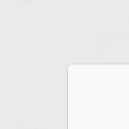
Subfamilia
ATACADORES Y ESPÁTULAS
(1)
BANDEJAS METÁLICAS
(1)
CURETA GRAC
BRUÑIDORES
(2)
Envase 1 unidad
CUCHILLOS DE PERIODONCIA
(7)
48
,07
€
CURETAS
(19)
CURETAS DE IMPLANTES
(1)
Venta exclusiva 
CURETAS RÍGIDAS
(8)
SELECCI
ESPACIADORES Y
CONDENSADORES
(1)
Ver más
Marca
LM
(66)