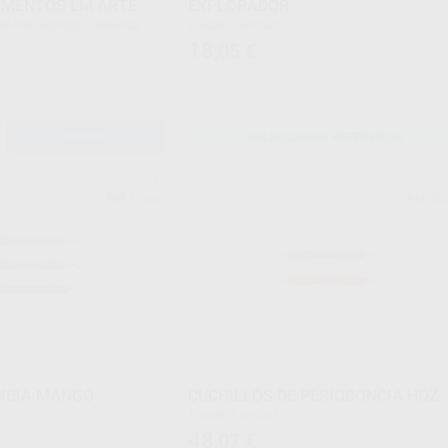
UMENTOS LM ARTE
EXPLORADOR
Envase 1 unidad
cesso) + 1 Casete LM-Servo 5
18
,05
€
AÑADIR
SELECCIONAR REFERENCIA
LM
Ref. Grupo
Ref. Gr
MBIA MANGO
CUCHILLOS DE PERIODONCIA HOZ
Envase 1 unidad
48
,07
€