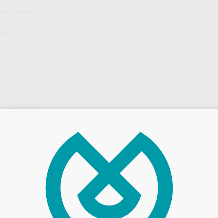
EY MANGO ERGOMAX
INSTRUMENTOS LM ARTE
Envase 1 unidad
52
,44
€
a Profesionales
ONAR REFERENCIA
SELECCIONAR REFERENCIA
LM
Ref. Grupo
Ref. Gr