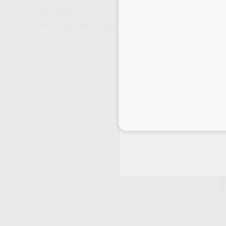
PROCLINIC
(454)
BESTDENT
(314)
PROCLINIC EXPERT
(46)
EXCAVADORES
D_DEVICES
(2)
Envase 1 unidad
39
,42
€
ACTEON
(31)
AESCULAP
(2)
AIREL
(2)
AKZENTA
(11)
SELECCI
ALLE - EURONDA
(70)
Inicia 
AMCOR
(7)
AMEDICS
(3)
ANAXDENT
(1)
Ver más