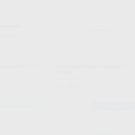
LM
Ref. Grupo
Ref. 75
S LM ARTE SOLO
OBTURADOR ENDO PLUGGER 0.5 -
1.0MM
Envase 1 unidad
31
,25
€
-
+
ONAR REFERENCIA
AÑADIR
LM
Ref. Grupo
Ref. Gr