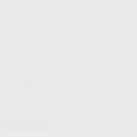
ONAR REFERENCIA
SELECCIONAR REFERENCIA
LM
Ref. 45752
Ref. Gr
ERSAL GOLDMAN FOX
CURETA GRACEY RIGIDA
Envase 1 unidad
48
,07
€
AÑADIR
SELECCIONAR REFERENCIA