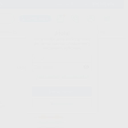
900 393 939
Envíos gratuitos desde 110€
Llama GRATIS a Clínica
Carrito mágico
UDIANTES
FOLLETOS
FORMACIONES
¡Hola!
Inicia sesión para ver los precios
del carrito con tus condiciones y
descuentos aplicados.
Ordenar por
¿Has olvidado tu contraseña?
LM
LM
Registrarme
upo
Ref. Grupo