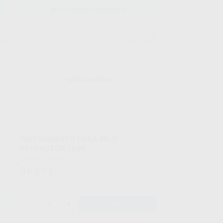
SELECCIONAR REFERENCIA
LM
LM
upo
Ref. 99689
INSTRUMENTO PARA HILO
RETRACTOR 2MM
Envase 1 unidad
36
,67
€
-
+
AÑADIR