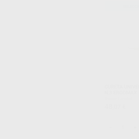
SELECCI
CURETA UNIV
N.3 ERGOMAX
Envase 1 unidad
48
,07
€
-
+