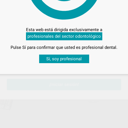
 ROJOS LM DENTAL
INSTRUMENTOS ERGOMAX
Envase 1 unidad
Esta web está dirigida exclusivamente a
37
,71
€
profesionales del sector odontológico
Pulse Sí para confirmar que usted es profesional dental.
ONAR REFERENCIA
SELECCIONAR REFERENCIA
Desbloquea todas tus ventajas
Sí, soy profesional
sesión
para disfrutar de todos tus
descuentos y condiciones esp
LM
Ref. 08710
Ref. Gr
¡Iniciar sesión!