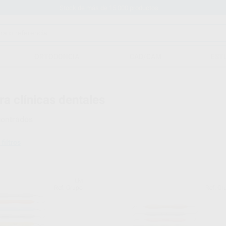
Stock de más de 15.000 productos
ORTODONCIA
CAD/CAM
EST
ra clínicas dentales
ontrados
 filtros
LM
Ref. Grupo
Ref. Gr