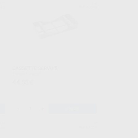
LM
LM
613
Ref. 42690
CASSETTE SERVO 5
Envase 1 unidad
44
,55
€
-
+
AÑADIR
LM
LM
upo
Ref. 61925